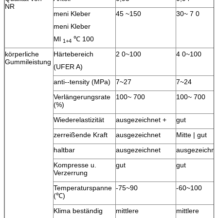
NR
meni Kleber
45 ~150
30~ 7 0
meni Kleber
Ml
℃ 100
1+4
körperliche
Härtebereich
2 0~100
4 0~100
Gummileistung
(UFER A)
anti--tensity (MPa)
7~27
7~24
Verlängerungsrate
100~ 700
100~ 700
(%)
Wiederelastizität
ausgezeichnet +
gut
zerreißende Kraft
ausgezeichnet
Mitte | gut
haltbar
ausgezeichnet
ausgezeichne
Kompresse u.
gut
gut
Verzerrung
Temperaturspanne
-75~90
-60~100
(℃)
Klima beständig
mittlere
mittlere