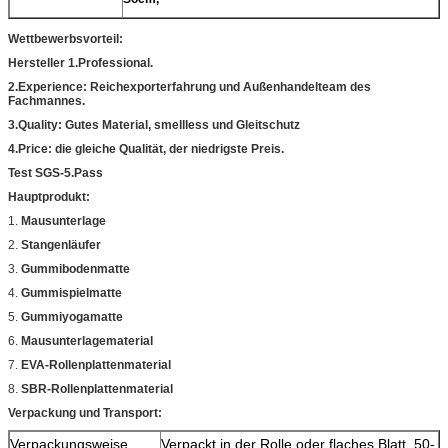
Wettbewerbsvorteil:
Hersteller 1.Professional.
2.Experience: Reichexporterfahrung und Außenhandelteam des
Fachmannes.
3.Quality: Gutes Material, smellless und Gleitschutz
4.Price: die gleiche Qualität, der niedrigste Preis.
Test SGS-5.Pass
Hauptprodukt:
1.
Mausunterlage
2.
Stangenläufer
3.
Gummibodenmatte
4.
Gummispielmatte
5.
Gummiyogamatte
6.
Mausunterlagematerial
7.
EVA-Rollenplattenmaterial
8.
SBR-Rollenplattenmaterial
Verpackung und Transport:
Verpackungsweise
Verpackt in der Rolle oder flaches Blatt, 50-