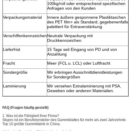
100kg/roll oder entsprechend spezifischen
Anfragen von den Kunden
Verpackungsmaterial
Innere äußere gesponnene Plastiktaschen
des PET film+ als Standard, gegebenenfalls
palettiert für Extraverstärkung
Verschiffenkennzeichen
Neutrale Verpackung mit
Druckkennzeichen.
Lieferfrist
15 Tage seit Eingang von PO und von
Anzahlung
Fracht
Meer (FCL u. LCL) oder Luftfracht
Sondergröße
Wir erbringen Ausschnittdienstleistungen
für Sondergrößen
Laminierung
Wir versehen Extralaminierung mit PSA,
Geweben oder anderen Materialien.
FAQ (Fragen häufig gestellt)
1. Was ist die Fähigkeit Ihrer Firma?
Skypro ist ein Berufshersteller des Gummiblattes für mehr als zwei Jahrzehnte.
Top 10 größte Gummifabrik in China.