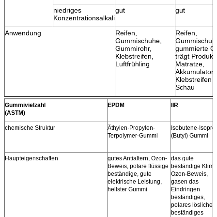
niedriges
gut
gut
Konzentrationsalkali
Anwendung
Reifen,
Reifen,
Gummischuhe,
Gummischuh
Gummirohr,
gummierte G
Klebstreifen,
trägt Produkt
Luftfrühling
Matratze,
Akkumulatorob
Klebstreifen 
Schau
Gummivielzahl
EPDM
IIR
(ASTM)
chemische Struktur
Äthylen-Propylen-
Isobutene-Isopre
Terpolymer-Gummi
(Butyl) Gummi
Haupteigenschaften
gutes Antialtern, Ozon-
das gute
Beweis, polare flüssige
beständige Klima
beständige, gute
Ozon-Beweis,
elektrische Leistung,
gasen das
hellster Gummi
Eindringen
beständiges,
polares lösliches
beständiges