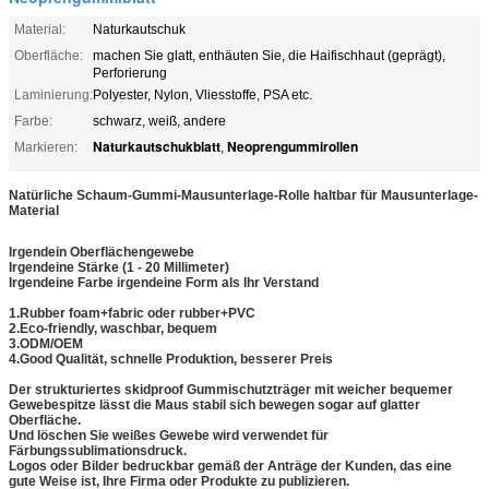
Material:
Naturkautschuk
Oberfläche:
machen Sie glatt, enthäuten Sie, die Haifischhaut (geprägt),
Perforierung
Laminierung:
Polyester, Nylon, Vliesstoffe, PSA etc.
Farbe:
schwarz, weiß, andere
Naturkautschukblatt
Neoprengummirollen
Markieren:
,
Natürliche Schaum-Gummi-Mausunterlage-Rolle haltbar für Mausunterlage-
Material
Irgendein Oberflächengewebe
Irgendeine Stärke (1 - 20 Millimeter)
Irgendeine Farbe irgendeine Form als Ihr Verstand
1.Rubber foam+fabric oder rubber+PVC
2.Eco-friendly, waschbar, bequem
3.ODM/OEM
4.Good Qualität, schnelle Produktion, besserer Preis
Der strukturiertes skidproof Gummischutzträger mit weicher bequemer
Gewebespitze lässt die Maus stabil sich bewegen sogar auf glatter
Oberfläche.
Und löschen Sie weißes Gewebe wird verwendet für
Färbungssublimationsdruck.
Logos oder Bilder bedruckbar gemäß der Anträge der Kunden, das eine
gute Weise ist, Ihre Firma oder Produkte zu publizieren.