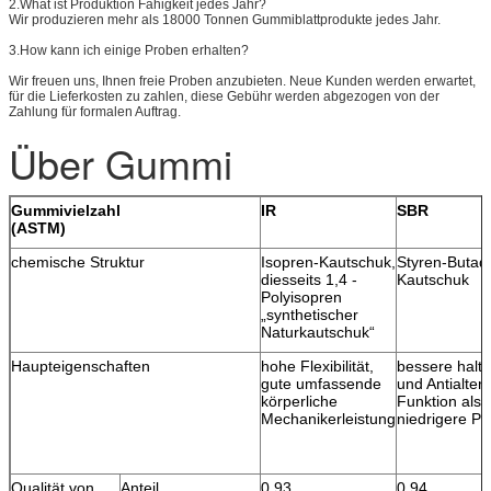
2.What ist Produktion Fähigkeit jedes Jahr?
Wir produzieren mehr als 18000 Tonnen Gummiblattprodukte jedes Jahr.
3.How kann ich einige Proben erhalten?
Wir freuen uns, Ihnen freie Proben anzubieten. Neue Kunden werden erwartet,
für die Lieferkosten zu zahlen, diese Gebühr werden abgezogen von der
Zahlung für formalen Auftrag.
Über Gummi
Gummivielzahl
IR
SBR
(ASTM)
chemische Struktur
Isopren-Kautschuk,
Styren-Butad
diesseits 1,4 -
Kautschuk
Polyisopren
„synthetischer
Naturkautschuk“
Haupteigenschaften
hohe Flexibilität,
bessere halt
gute umfassende
und Antialter
körperliche
Funktion als 
Mechanikerleistung
niedrigere Pr
Qualität von
Anteil
0,93
0,94