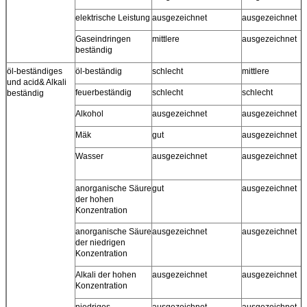
elektrische Leistung
ausgezeichnet
ausgezeichnet
Gaseindringen
mittlere
ausgezeichnet
beständig
öl-beständiges
öl-beständig
schlecht
mittlere
und acid& Alkali
feuerbeständig
schlecht
schlecht
beständig
Alkohol
ausgezeichnet
ausgezeichnet
Mäk
gut
ausgezeichnet
Wasser
ausgezeichnet
ausgezeichnet
anorganische Säure
gut
ausgezeichnet
der hohen
Konzentration
anorganische Säure
ausgezeichnet
ausgezeichnet
der niedrigen
Konzentration
Alkali der hohen
ausgezeichnet
ausgezeichnet
Konzentration
niedriges
ausgezeichnet
ausgezeichnet