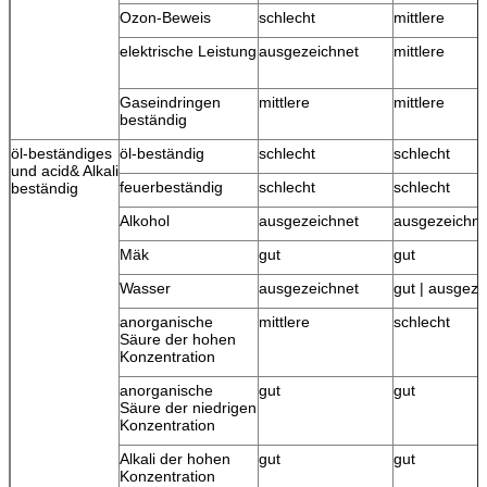
Ozon-Beweis
schlecht
mittlere
elektrische Leistung
ausgezeichnet
mittlere
Gaseindringen
mittlere
mittlere
beständig
öl-beständiges
öl-beständig
schlecht
schlecht
und acid& Alkali
feuerbeständig
schlecht
schlecht
beständig
Alkohol
ausgezeichnet
ausgezeichne
Mäk
gut
gut
Wasser
ausgezeichnet
gut | ausgeze
anorganische
mittlere
schlecht
Säure der hohen
Konzentration
anorganische
gut
gut
Säure der niedrigen
Konzentration
Alkali der hohen
gut
gut
Konzentration