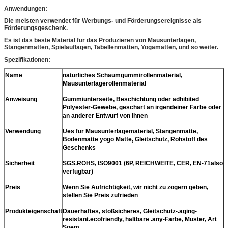
Anwendungen:
Die meisten verwendet für Werbungs- und Förderungsereignisse als
Förderungsgeschenk.
Es ist das beste Material für das Produzieren von Mausunterlagen,
Stangenmatten, Spielauflagen, Tabellenmatten, Yogamatten, und so weiter.
Spezifikationen:
Name
natürliches Schaumgummirollenmaterial,
Mausunterlagerollenmaterial
Anweisung
Gummiunterseite, Beschichtung oder adhibited
Polyester-Gewebe, geschart an irgendeiner Farbe oder
an anderer Entwurf von Ihnen
Verwendung
Ues für Mausunterlagematerial, Stangenmatte,
Bodenmatte yogo Matte, Gleitschutz, Rohstoff des
Geschenks
Sicherheit
SGS.ROHS, ISO9001 (6P, REICHWEITE, CER, EN-71also
verfügbar)
Preis
Wenn Sie Aufrichtigkeit, wir nicht zu zögern geben,
stellen Sie Preis zufrieden
Produkteigenschaft
Dauerhaftes, stoßsicheres, Gleitschutz-.aging-
resistant.ecofriendly, haltbare .any-Farbe, Muster, Art
Soem,