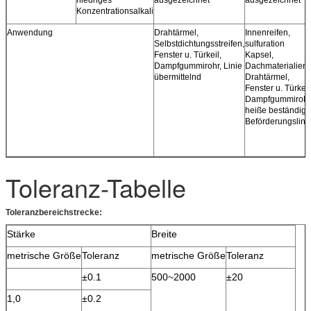
Konzentrationsalkali
Anwendung
Drahtärmel,
Innenreifen,
Selbstdichtungsstreifen,
sulfuration
Fenster u. Türkeil,
Kapsel,
Dampfgummirohr, Linie
Dachmaterialien,
übermittelnd
Drahtärmel,
Fenster u. Türkeil
Dampfgummirohr
heiße beständige
Beförderungslini
Toleranz-Tabelle
Toleranzbereichstrecke:
Stärke
Breite
metrische Größe
Toleranz
metrische Größe
Toleranz
±0.1
500~2000
±20
1,0
±0.2