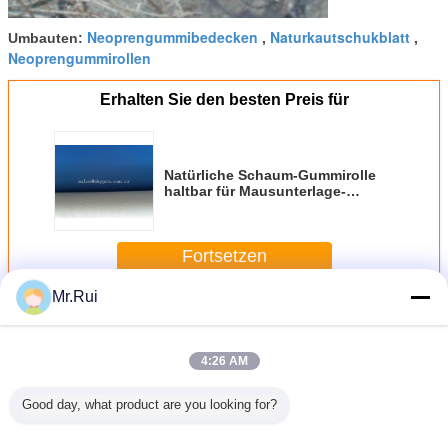
Neoprengummibedecken
Naturkautschukblatt
Umbauten:
,
,
Neoprengummirollen
Erhalten Sie den besten Preis für
Natürliche Schaum-Gummirolle
haltbar für Mausunterlage-
Material
Fortsetzen
Mr.Rui
Neoprengummiblatt
Mehr
4:26 AM
Good day, what product are you looking for?
Außen Neopren
Schwarze
Einfügungsdichtung
Fabrik-
NBR NR CR SBR
verstärkte
für Stoffe Nylon-
Verka