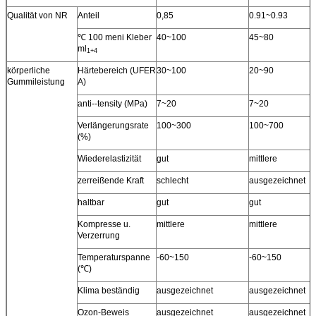
Qualität von NR
Anteil
0,85
0.91~0.93
℃ 100 meni Kleber
40~100
45~80
ml
1+4
körperliche
Härtebereich (UFER
30~100
20~90
Gummileistung
A)
anti--tensity (MPa)
7~20
7~20
Verlängerungsrate
100~300
100~700
(%)
Wiederelastizität
gut
mittlere
zerreißende Kraft
schlecht
ausgezeichnet
haltbar
gut
gut
Kompresse u.
mittlere
mittlere
Verzerrung
Temperaturspanne
-60~150
-60~150
(℃)
Klima beständig
ausgezeichnet
ausgezeichnet
Ozon-Beweis
ausgezeichnet
ausgezeichnet