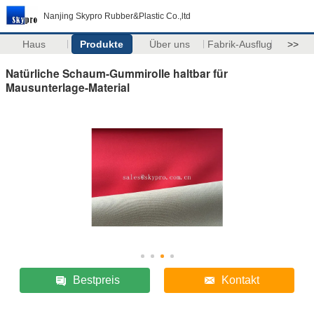
Nanjing Skypro Rubber&Plastic Co.,ltd
Haus
Produkte
Über uns
Fabrik-Ausflug
>>
Natürliche Schaum-Gummirolle haltbar für
Mausunterlage-Material
Bestpreis
Kontakt