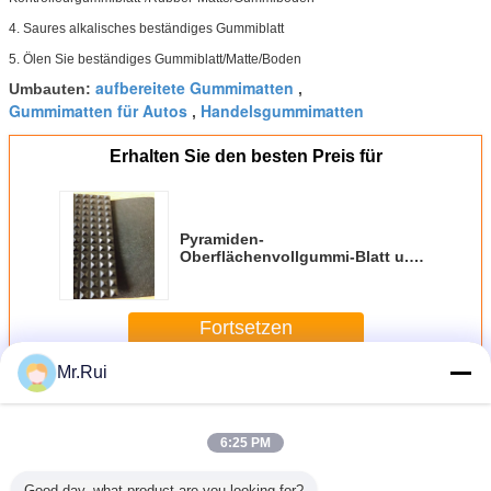
4. Saures alkalisches beständiges Gummiblatt
5. Ölen Sie beständiges Gummiblatt/Matte/Boden
aufbereitete Gummimatten
Umbauten:
,
Gummimatten für Autos
Handelsgummimatten
,
Erhalten Sie den besten Preis für
Pyramiden-
Oberflächenvollgummi-Blatt u.
Matte, eine Seitendiamant-
Muster-Spitzen-Gummi-Matte
Fortsetzen
Mr.Rui
Gummimatten
Mehr
6:25 PM
Good day, what product are you looking for?