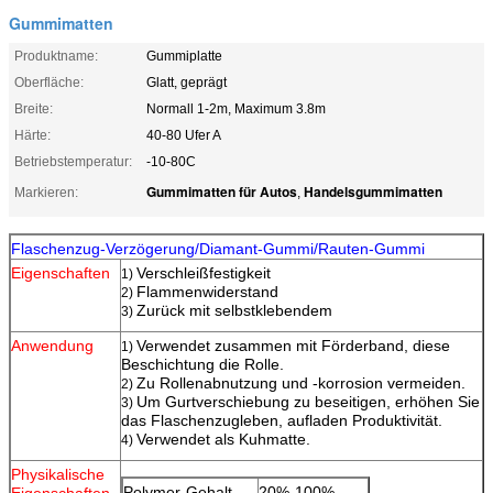
Gummimatten
Produktname:
Gummiplatte
Oberfläche:
Glatt, geprägt
Breite:
Normall 1-2m, Maximum 3.8m
Härte:
40-80 Ufer A
Betriebstemperatur:
-10-80C
Gummimatten für Autos
Handelsgummimatten
Markieren:
,
Flaschenzug-Verzögerung/Diamant-Gummi/Rauten-Gummi
Eigenschaften
Verschleißfestigkeit
1)
Flammenwiderstand
2)
Zurück mit selbstklebendem
3)
Anwendung
Verwendet zusammen mit Förderband, diese
1)
Beschichtung die Rolle.
Zu Rollenabnutzung und -korrosion vermeiden.
2)
Um Gurtverschiebung zu beseitigen, erhöhen Sie
3)
das Flaschenzugleben, aufladen Produktivität.
Verwendet als Kuhmatte.
4)
Physikalische
Polymer-Gehalt
20%-100%
Eigenschaften