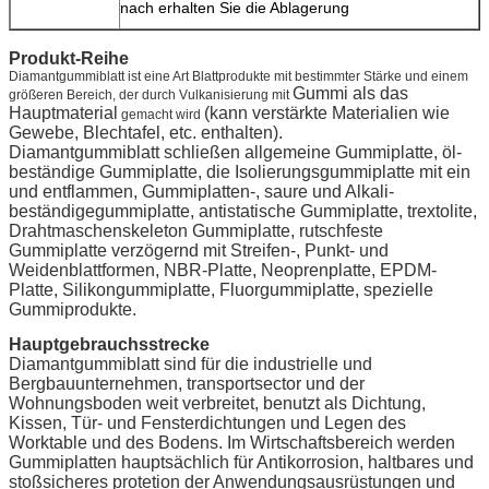
nach erhalten Sie die Ablagerung
Produkt-Reihe
Diamantgummiblatt ist eine Art Blattprodukte mit bestimmter Stärke und einem
Gummi als das
größeren Bereich, der durch Vulkanisierung mit
Hauptmaterial
(kann verstärkte Materialien wie
gemacht wird
Gewebe, Blechtafel, etc. enthalten).
Diamantgummiblatt schließen allgemeine Gummiplatte, öl-
beständige Gummiplatte, die Isolierungsgummiplatte mit ein
und entflammen, Gummiplatten-, saure und Alkali-
beständigegummiplatte, antistatische Gummiplatte, trextolite,
Drahtmaschenskeleton Gummiplatte, rutschfeste
Gummiplatte verzögernd mit Streifen-, Punkt- und
Weidenblattformen, NBR-Platte, Neoprenplatte, EPDM-
Platte, Silikongummiplatte, Fluorgummiplatte, spezielle
Gummiprodukte.
Hauptgebrauchsstrecke
Diamantgummiblatt sind für die industrielle und
Bergbauunternehmen, transportsector und der
Wohnungsboden weit verbreitet, benutzt als Dichtung,
Kissen, Tür- und Fensterdichtungen und Legen des
Worktable und des Bodens. Im Wirtschaftsbereich werden
Gummiplatten hauptsächlich für Antikorrosion, haltbares und
stoßsicheres protetion der Anwendungsausrüstungen und