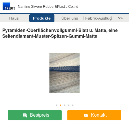
Nanjing Skypro Rubber&Plastic Co.,ltd
Haus
Produkte
Über uns
Fabrik-Ausflug
>>
Pyramiden-Oberflächenvollgummi-Blatt u. Matte, eine
Seitendiamant-Muster-Spitzen-Gummi-Matte
Bestpreis
Kontakt