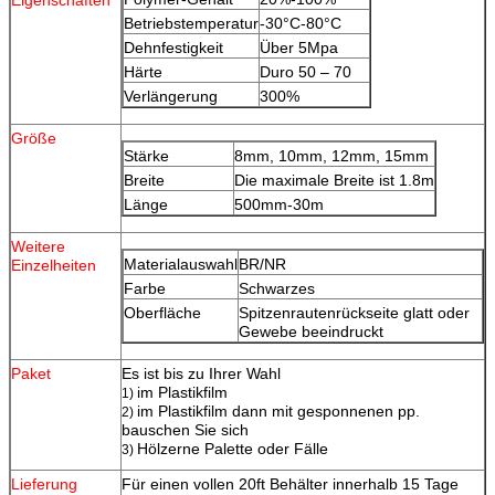
Betriebstemperatur
-30°C-80°C
Dehnfestigkeit
Über 5Mpa
Härte
Duro 50 – 70
Verlängerung
300%
Größe
Stärke
8mm, 10mm, 12mm, 15mm
Breite
Die maximale Breite ist 1.8m
Länge
500mm-30m
Weitere
Materialauswahl
BR/NR
Einzelheiten
Farbe
Schwarzes
Oberfläche
Spitzenrautenrückseite glatt oder
Gewebe beeindruckt
Paket
Es ist bis zu Ihrer Wahl
im Plastikfilm
1)
im Plastikfilm dann mit gesponnenen pp.
2)
bauschen Sie sich
Hölzerne Palette oder Fälle
3)
Lieferung
Für einen vollen 20ft Behälter innerhalb 15 Tage