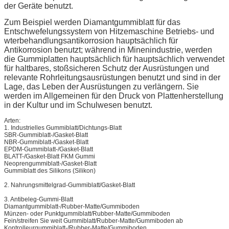
der Geräte benutzt.
Zum Beispiel werden Diamantgummiblatt für das
Entschwefelungssystem von Hitzemaschine Betriebs- und
wterbehandlungsantikorrosion hauptsächlich für
Antikorrosion benutzt; während in Minenindustrie, werden
die Gummiplatten hauptsächlich für hauptsächlich verwendet
für haltbares, stoßsicheren Schutz der Ausrüstungen und
relevante Rohrleitungsausrüstungen benutzt und sind in der
Lage, das Leben der Ausrüstungen zu verlängern. Sie
werden im Allgemeinen für den Druck von Plattenherstellung
in der Kultur und im Schulwesen benutzt.
Arten:
1. Industrielles Gummiblatt/Dichtungs-Blatt
SBR-Gummiblatt-/Gasket-Blatt
NBR-Gummiblatt-/Gasket-Blatt
EPDM-Gummiblatt-/Gasket-Blatt
BLATT-/Gasket-Blatt FKM Gummi
Neoprengummiblatt-/Gasket-Blatt
Gummiblatt des Silikons (Silikon)
2. Nahrungsmittelgrad-Gummiblatt/Gasket-Blatt
3. Antibeleg-Gummi-Blatt
Diamantgummiblatt-/Rubber-Matte/Gummiboden
Münzen- oder Punktgummiblatt/Rubber-Matte/Gummiboden
Fein/streifen Sie weit Gummiblatt/Rubber-Matte/Gummiboden ab
Kontrolleurgummiblatt-/Rubber-Matte/Gummiboden