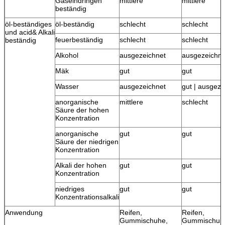
Gaseindringen
mittlere
mittlere
beständig
öl-beständiges
öl-beständig
schlecht
schlecht
und acid& Alkali
feuerbeständig
schlecht
schlecht
beständig
Alkohol
ausgezeichnet
ausgezeichne
Mäk
gut
gut
Wasser
ausgezeichnet
gut | ausgeze
anorganische
mittlere
schlecht
Säure der hohen
Konzentration
anorganische
gut
gut
Säure der niedrigen
Konzentration
Alkali der hohen
gut
gut
Konzentration
niedriges
gut
gut
Konzentrationsalkali
Anwendung
Reifen,
Reifen,
Gummischuhe,
Gummischuh