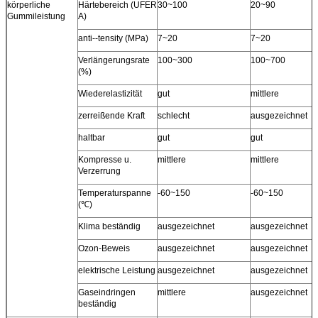
körperliche
Härtebereich (UFER
30~100
20~90
Gummileistung
A)
anti--tensity (MPa)
7~20
7~20
Verlängerungsrate
100~300
100~700
(%)
Wiederelastizität
gut
mittlere
zerreißende Kraft
schlecht
ausgezeichnet
haltbar
gut
gut
Kompresse u.
mittlere
mittlere
Verzerrung
Temperaturspanne
-60~150
-60~150
(℃)
Klima beständig
ausgezeichnet
ausgezeichnet
Ozon-Beweis
ausgezeichnet
ausgezeichnet
elektrische Leistung
ausgezeichnet
ausgezeichnet
Gaseindringen
mittlere
ausgezeichnet
beständig