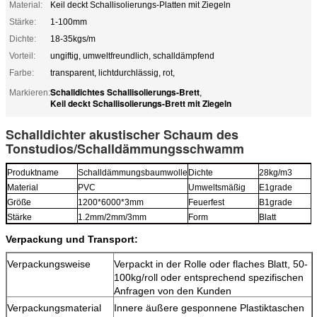
Material:
Keil deckt Schallisolierungs-Platten mit Ziegeln
Stärke:
1-100mm
Dichte:
18-35kgs/m
Vorteil:
ungiftig, umweltfreundlich, schalldämpfend
Farbe:
transparent, lichtdurchlässig, rot,
Schalldichtes Schallisolierungs-Brett
Markieren:
,
Keil deckt Schallisolierungs-Brett mit Ziegeln
Schalldichter akustischer Schaum des
Tonstudios/Schalldämmungsschwamm
Produktname
Schalldämmungsbaumwolle
Dichte
28kg/m3
Material
PVC
Umweltsmäßig
E1grade
Größe
1200*6000*3mm
Feuerfest
B1grade
Stärke
1.2mm/2mm/3mm
Form
Blatt
Verpackung und Transport:
Verpackungsweise
Verpackt in der Rolle oder flaches Blatt, 50-
100kg/roll oder entsprechend spezifischen
Anfragen von den Kunden
Verpackungsmaterial
Innere äußere gesponnene Plastiktaschen