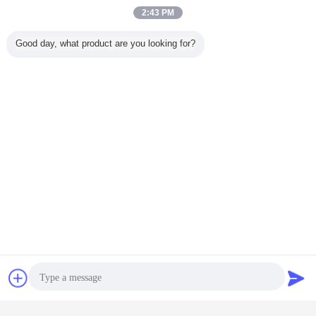
2:43 PM
Good day, what product are you looking for?
Geformte Gummiprodukte
Umbauten:
,
Gummibodenbelagblattrolle
Formteil-Gummi-Produkte
,
Plaudern
Referenzen
Erhalten Sie den besten Preis für