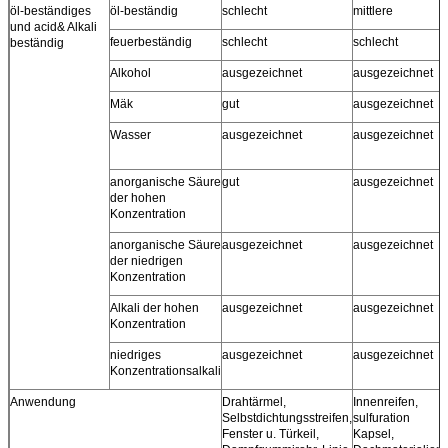
öl-beständiges
öl-beständig
schlecht
mittlere
und acid& Alkali
feuerbeständig
schlecht
schlecht
beständig
Alkohol
ausgezeichnet
ausgezeichnet
Mäk
gut
ausgezeichnet
Wasser
ausgezeichnet
ausgezeichnet
anorganische Säure
gut
ausgezeichnet
der hohen
Konzentration
anorganische Säure
ausgezeichnet
ausgezeichnet
der niedrigen
Konzentration
Alkali der hohen
ausgezeichnet
ausgezeichnet
Konzentration
niedriges
ausgezeichnet
ausgezeichnet
Konzentrationsalkali
Anwendung
Drahtärmel,
Innenreifen,
Selbstdichtungsstreifen,
sulfuration
Fenster u. Türkeil,
Kapsel,