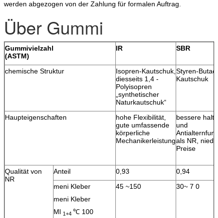
werden abgezogen von der Zahlung für formalen Auftrag.
Über Gummi
Gummivielzahl
IR
SBR
(ASTM)
chemische Struktur
Isopren-Kautschuk,
Styren-Butad
diesseits 1,4 -
Kautschuk
Polyisopren
„synthetischer
Naturkautschuk“
Haupteigenschaften
hohe Flexibilität,
bessere halt
gute umfassende
und
körperliche
Antialternfunk
Mechanikerleistung
als NR, niedr
Preise
Qualität von
Anteil
0,93
0,94
NR
meni Kleber
45 ~150
30~ 7 0
meni Kleber
Ml
℃ 100
1+4