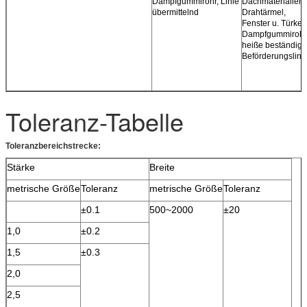
Dampfgummirohr, Linie
Dachmaterialien,
übermittelnd
Drahtärmel,
Fenster u. Türkeil
Dampfgummirohr
heiße beständige
Beförderungslini
Toleranz-Tabelle
Toleranzbereichstrecke:
Stärke
Breite
metrische Größe
Toleranz
metrische Größe
Toleranz
±0.1
500~2000
±20
1,0
±0.2
1,5
±0.3
2,0
2,5