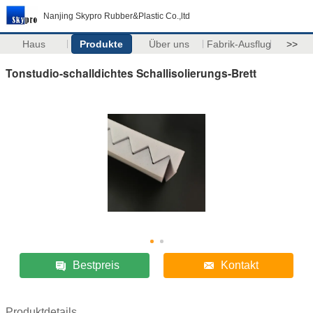
Nanjing Skypro Rubber&Plastic Co.,ltd
Haus
Produkte
Über uns
Fabrik-Ausflug
>>
Tonstudio-schalldichtes Schallisolierungs-Brett
Bestpreis
Kontakt
Produktdetails