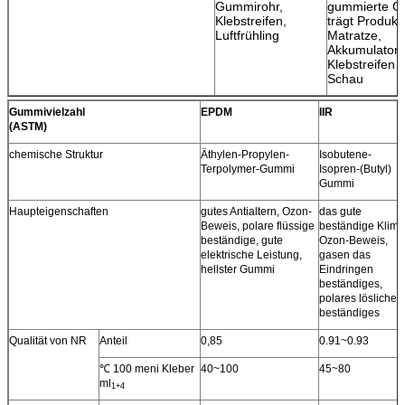
Gummirohr,
gummierte G
Klebstreifen,
trägt Produkt
Luftfrühling
Matratze,
Akkumulatorob
Klebstreifen 
Schau
Gummivielzahl
EPDM
IIR
(ASTM)
chemische Struktur
Äthylen-Propylen-
Isobutene-
Terpolymer-Gummi
Isopren-(Butyl)
Gummi
Haupteigenschaften
gutes Antialtern, Ozon-
das gute
Beweis, polare flüssige
beständige Klima
beständige, gute
Ozon-Beweis,
elektrische Leistung,
gasen das
hellster Gummi
Eindringen
beständiges,
polares lösliches
beständiges
Qualität von NR
Anteil
0,85
0.91~0.93
℃ 100 meni Kleber
40~100
45~80
ml
1+4