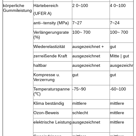
körperliche
Härtebereich
2 0~100
4 0~100
Gummileistung
(UFER A)
anti--tensity (MPa)
7~27
7~24
Verlängerungsrate
100~ 700
100~ 700
(%)
Wiederelastizität
ausgezeichnet +
gut
zerreißende Kraft
ausgezeichnet
Mitte | gut
haltbar
ausgezeichnet
ausgezeichne
Kompresse u.
gut
gut
Verzerrung
Temperaturspanne
-75~90
-60~100
(℃)
Klima beständig
mittlere
mittlere
Ozon-Beweis
schlecht
mittlere
elektrische Leistung
ausgezeichnet
mittlere