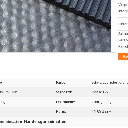
Verpa
Infor
Liefer
Zahlu
Verso
Fähigk
Ko
te
Farbe:
schwarzes, rotes, grüne
ximum 3.8m
Standard:
Rohs/SGS
tung
Oberfläche:
Glatt, geprägt
Härte:
40-80 Ufer A
Gummimatten
Handelsgummimatten
,