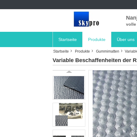
Nanj
voll
Startseite
Produkte
Über uns
Startseite
Produkte
Gummimatten
Variab
Variable Beschaffenheiten der 