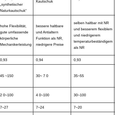
Kautschuk
„synthetischer
Naturkautschuk“
selben haltbar mit NR
hohe Flexibilität,
bessere haltbare
und besserem flexiblem
gute umfassende
und Antialtern
und niedrigerem
körperliche
Funktion als NR,
temperaturbeständigem
Mechanikerleistung
niedrigere Preise
als NR
0,93
0,94
0,93
45 ~150
30~ 7 0
35~55
2 0~100
4 0~100
30~100
7~27
7~24
7~20