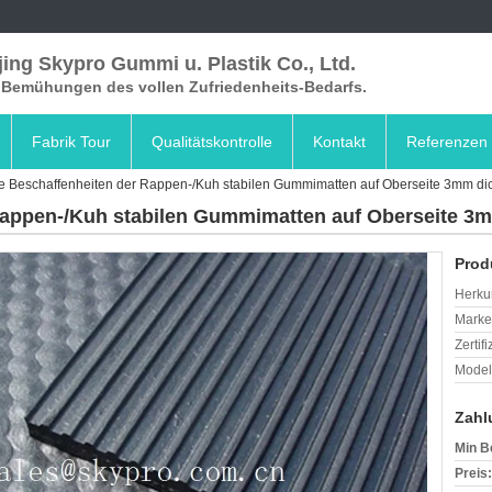
ing Skypro Gummi u. Plastik Co., Ltd.
e Bemühungen des vollen Zufriedenheits-Bedarfs.
Fabrik Tour
Qualitätskontrolle
Kontakt
Referenzen
le Beschaffenheiten der Rappen-/Kuh stabilen Gummimatten auf Oberseite 3mm dic
Rappen-/Kuh stabilen Gummimatten auf Oberseite 3m
Prod
Herkun
Mark
Zertif
Model
Zahl
Min B
Preis: