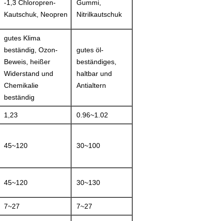
-1,3 Chloropren-
Gummi,
Kautschuk, Neopren
Nitrilkautschuk
gutes Klima
beständig, Ozon-
gutes öl-
Beweis, heißer
beständiges,
Widerstand und
haltbar und
Chemikalie
Antialtern
beständig
1,23
0.96~1.02
45~120
30~100
45~120
30~130
7~27
7~27