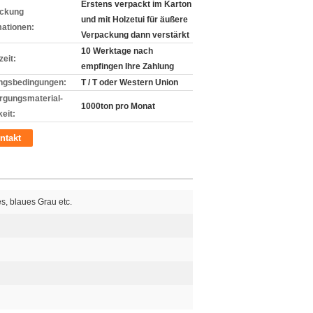
Erstens verpackt im Karton
ckung
und mit Holzetui für äußere
mationen:
Verpackung dann verstärkt
10 Werktage nach
zeit:
empfingen Ihre Zahlung
ngsbedingungen:
T / T oder Western Union
rgungsmaterial-
1000ton pro Monat
eit:
ntakt
s, blaues Grau etc.