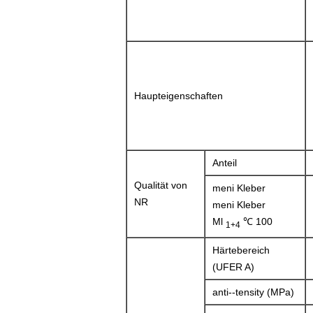
Haupteigenschaften
Anteil
Qualität von
meni Kleber
NR
meni Kleber
Ml
℃ 100
1+4
Härtebereich
(UFER A)
anti--tensity (MPa)