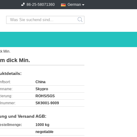
86-25-58071360
German
search
k Min.
m dick Min.
uktdetails:
ftsort:
China
enname:
Skypro
izierung:
ROHS/SGS
lnummer:
SK9001-9009
ung und Versand AGB:
estellmenge:
1000 kg
negotiable