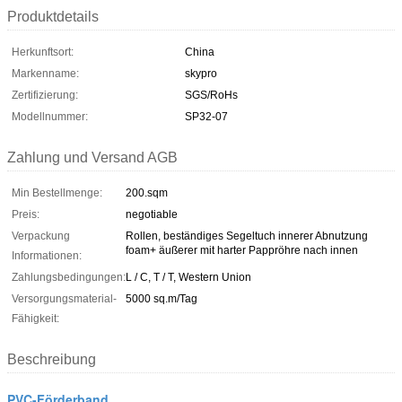
Produktdetails
Herkunftsort:
China
Markenname:
skypro
Zertifizierung:
SGS/RoHs
Modellnummer:
SP32-07
Zahlung und Versand AGB
Min Bestellmenge:
200.sqm
Preis:
negotiable
Verpackung
Rollen, beständiges Segeltuch innerer Abnutzung
foam+ äußerer mit harter Pappröhre nach innen
Informationen:
Zahlungsbedingungen:
L / C, T / T, Western Union
Versorgungsmaterial-
5000 sq.m/Tag
Fähigkeit:
Beschreibung
PVC-Förderband