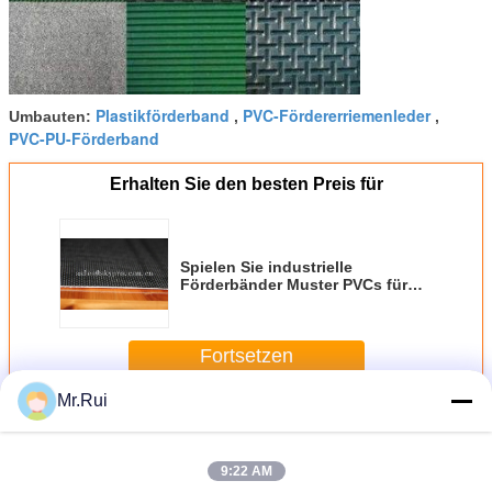
Plastikförderband
PVC-Fördererriemenleder
Umbauten:
,
,
PVC-PU-Förderband
Erhalten Sie den besten Preis für
Spielen Sie industrielle
Förderbänder Muster PVCs für
breites Maximum des
Tretmühlenläufers 3300mm Golf.
Fortsetzen
Mr.Rui
PVC-Förderband
Mehr
9:22 AM