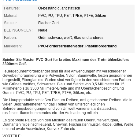
Features:
Öl-beständig, antistatisch
Material:
PVC, PU, TPU, PET, TPEE, PTFE, Silikon
Struktur:
Flacher Gurt
BEDINGUNGEN:
Neue
Farben:
Grün, schwarz, weiß, Blau und anderes
PVC-Fördererriemenleder
Plastikförderband
Markieren:
,
Spielen Sie Muster PVC-Gurt für breites Maximum des Tretmühlenläufers
3300mm Golf.
Feuergebührenförderbänder sind für alle Anwendungen mit verschiedener
Gewebeimprägnierung wie Polyester, Nylon, Baumwolle, festen gesponnenen
hergestellt, Fiberglas etc. Gurten sind verfügbar in den verschiedenen Farben
wie Grünes, weißes, Schwarzes, Blau und Stärke von 0,5 Millimeter für 15
Millimeter bis zu 3500 Millimeter-Breite und mit Oberflächenbeschichtung
Gummi, PVC, PU, TPU, PET, TPEE, PTFE, Silikon, etc.
Die Hauptprodukte schließen Planum-Reihen, anti-geschobene Reihen, die in
vielen Beschaffenheiten für das Treffen von unterschiedlichen
Beförderungsbedingungen und von Umwelt variierten, antistatisches,
rostfestes, flammhemmendes etc. der Aufmachung mit ein.
Es gibt breite Palette von den Mustern des rauen Obertrums verfügbar,
Diamanten mit einschließend, Chevron, Fischgrätenmuster, Rippe, Gitter, Welle,
um und ovale Auswüchse, Konvex-Zahn etc.
VORTEILE: