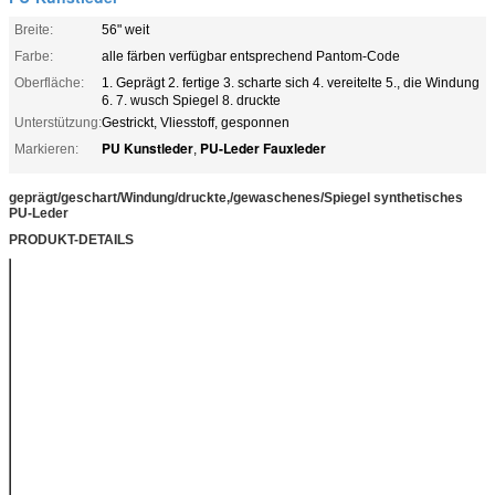
Breite:
56" weit
Farbe:
alle färben verfügbar entsprechend Pantom-Code
Oberfläche:
1. Geprägt 2. fertige 3. scharte sich 4. vereitelte 5., die Windung
6. 7. wusch Spiegel 8. druckte
Unterstützung:
Gestrickt, Vliesstoff, gesponnen
PU Kunstleder
PU-Leder Fauxleder
Markieren:
,
geprägt/geschart/Windung/druckte,/gewaschenes/Spiegel synthetisches
PU-Leder
PRODUKT-DETAILS
Produktname
Kunstleder PUs
Breite
140cm Maximum.
Stärke
0.8mm-1.5mm oder bis zu
Ihrer Anforderung
Muster
1. Geprägt 2. fertige 3.
scharte sich 4. vereitelte
5., die Windung 6. 7.
wusch Spiegel 8. druckte
Zurückziehen
Gestrickt, Vliesstoff,