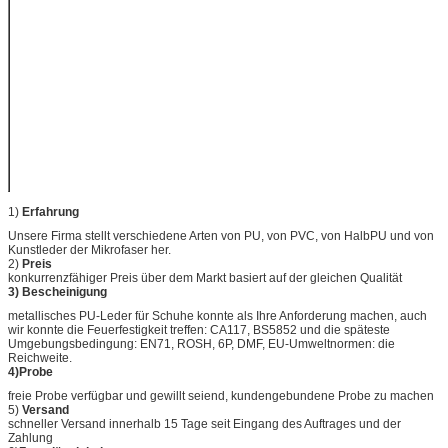
Schicht oder
Freigabepapieraußenseite
Lieferfrist
10-20days nach dem
Empfangen Ihrer
Ablagerung
Ursprung
Jiangsu, China
Prüfen Sie
ROHS/REACH/DMF
Ausdrücke
(<30ppm> EN71
1)
Erfahrung
Unsere Firma stellt verschiedene Arten von PU, von PVC, von HalbPU und von
Kunstleder der Mikrofaser her.
2)
Preis
konkurrenzfähiger Preis über dem Markt basiert auf der gleichen Qualität
3) Bescheinigung
metallisches PU-Leder für Schuhe konnte als Ihre Anforderung machen, auch
wir konnte die Feuerfestigkeit treffen: CA117, BS5852 und die späteste
Umgebungsbedingung: EN71, ROSH, 6P, DMF, EU-Umweltnormen: die
Reichweite.
4)Probe
freie Probe verfügbar und gewillt seiend, kundengebundene Probe zu machen
5)
Versand
schneller Versand innerhalb 15 Tage seit Eingang des Auftrages und der
Zahlung