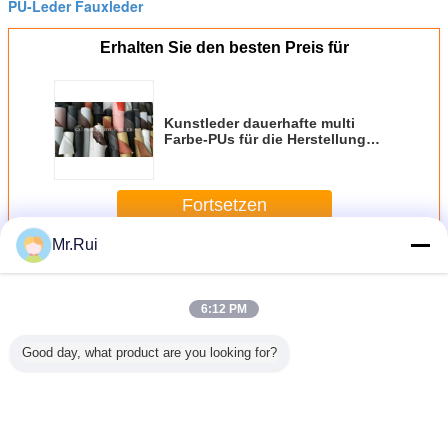
PU-Leder Fauxleder
Erhalten Sie den besten Preis für
Kunstleder dauerhafte multi
Farbe-PUs für die Herstellung
des Sofas und der Möbel
Fortsetzen
Mr.Rui
PU-Kunstleder
Mehr
6:12 PM
Good day, what product are you looking for?
ter
PVC-künstliche
Synthetisches
Weiche lederne
Ledernes M
enlederklassiker
PU-
Gämsenleder des
Gewebematerialien
100% Micr
gte
Kunstledersofaautositzbezug
Sofa-ledernen
beständigen PU-
Veloursle
liches
REICHWEITE/SGS
Gewebes,
Kunstleders
für Hand
rf eco
Bescheinigung
haltbares PVC-
Auto und
Leder für Tasche
Futt