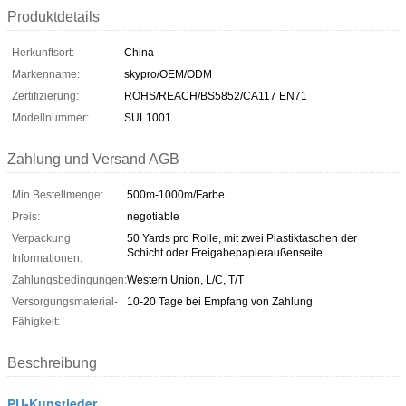
Produktdetails
Herkunftsort:
China
Markenname:
skypro/OEM/ODM
Zertifizierung:
ROHS/REACH/BS5852/CA117 EN71
Modellnummer:
SUL1001
Zahlung und Versand AGB
Min Bestellmenge:
500m-1000m/Farbe
Preis:
negotiable
Verpackung
50 Yards pro Rolle, mit zwei Plastiktaschen der
Schicht oder Freigabepapieraußenseite
Informationen:
Zahlungsbedingungen:
Western Union, L/C, T/T
Versorgungsmaterial-
10-20 Tage bei Empfang von Zahlung
Fähigkeit:
Beschreibung
PU-Kunstleder