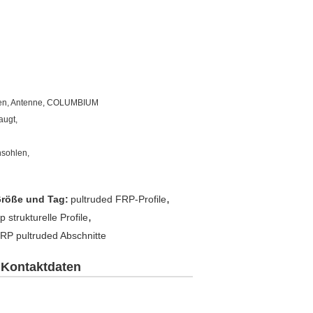
chen, Antenne, COLUMBIUM
augt,
hsohlen,
,
röße und Tag:
pultruded FRP-Profile
,
rp strukturelle Profile
RP pultruded Abschnitte
Kontaktdaten