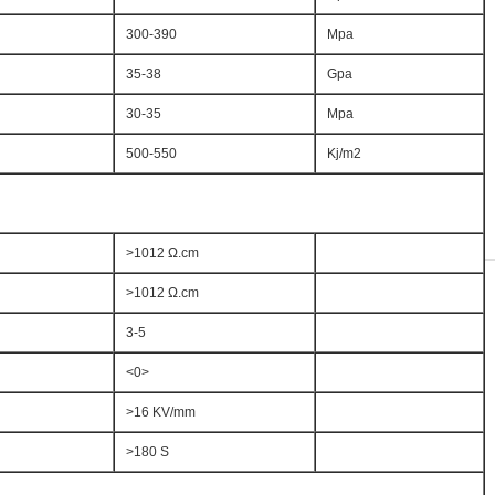
300-390
Mpa
35-38
Gpa
30-35
Mpa
500-550
Kj/m2
>1012 Ω.cm
>1012 Ω.cm
3-5
<0>
>16 KV/mm
>180 S