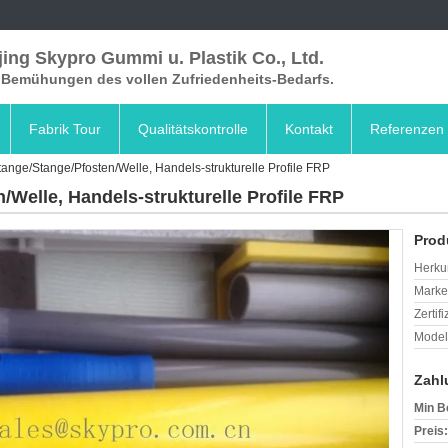
ing Skypro Gummi u. Plastik Co., Ltd.
e Bemühungen des vollen Zufriedenheits-Bedarfs.
Fabrik Tour
Qualitätskontrolle
Kontakt
Referenzen
tange/Stange/Pfosten/Welle, Handels-strukturelle Profile FRP
/Welle, Handels-strukturelle Profile FRP
Prod
Herkun
Mark
Zertif
Model
Zahl
Min B
Preis: