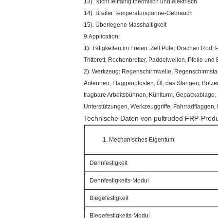
13). Nicht leitfähig thermisch und elektrisch
14). Breiter Temperaturspanne-Gebrauch
15). Überlegene Masshaltigkeit
9.Application:
1). Tätigkeiten im Freien: Zelt Pole, Drachen Rod, 
Trittbrett, Rochenbretter, Paddelwellen, Pfeile und
2). Werkzeug: Regenschirmwelle, Regenschirmsta
Antennen, Flaggenpfosten, Öl, das Stangen, Bolzen
tragbare Arbeitsbühnen, Kühlturm, Gepäckablage,
Unterstützungen, Werkzeuggriffe, Fahrradflaggen,
Technische Daten von pultruded FRP-Prod
Mechanisches Eigentum
Dehnfestigkeit
Dehnfestigkeits-Modul
Biegefestigkeit
Biegefestigkeits-Modul