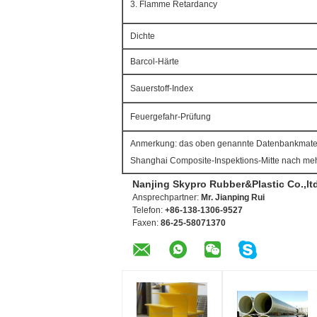
3. Flamme Retardancy
Dichte
Barcol-Härte
Sauerstoff-Index
Feuergefahr-Prüfung
Anmerkung: das oben genannte Datenbankmateria
Shanghai Composite-Inspektions-Mitte nach m
Nanjing Skypro Rubber&Plastic Co.,lt
Ansprechpartner:
Mr. Jianping Rui
Telefon:
+86-138-1306-9527
Faxen:
86-25-58071370