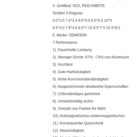
4. Zertifikat: SGS, REICHWEITE
Größen 5.Regular:
6.0*3.0 7.0*3.4 8.0*4.0 9.0*6.5 10*4
6.5*4.0 7.8*4.0 8.5*7.15 9.5*7.5 10.5*8.0
6. Marke: OEM/ODM
7.Performance:
1). Dauerhafte Leistung
2). Weniger Dichte: 67% ~74% von Aluminium
3). Hochfest
4). Gute Hartnäckigkeit
5). Hohe Korrosionsbeständigkeit
6). Ausgezeichnete strukturelle Eigenschaften
7). UVbeständiges gehemmt
8). Umweltsmäßig sicher
9). Vielzahl von Farben für Wahl
10). Antimagnetisches elektromagnetisches
11). Konsequenter Querschnitt
12). Masshaltigkeit