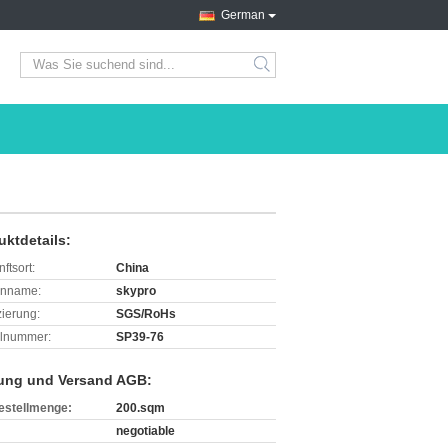
German
search
uktdetails:
ftsort:
China
enname:
skypro
izierung:
SGS/RoHs
lnummer:
SP39-76
ung und Versand AGB:
estellmenge:
200.sqm
negotiable