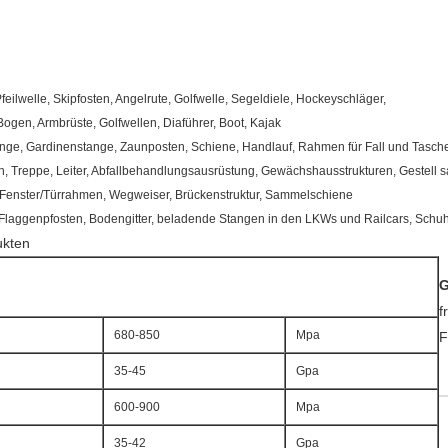
Pfeilwelle, Skipfosten, Angelrute, Golfwelle, Segeldiele, Hockeyschläger,
 Bogen, Armbrüste, Golfwellen, Diaführer, Boot, Kajak
nge, Gardinenstange, Zaunposten, Schiene, Handlauf, Rahmen für Fall und Tas
, Treppe, Leiter, Abfallbehandlungsausrüstung, Gewächshausstrukturen, Gestell s
 Fenster/Türrahmen, Wegweiser, Brückenstruktur, Sammelschiene
 Flaggenpfosten, Bodengitter, beladende Stangen in den LKWs und Railcars, Schu
ukten
G
f
680-850
Mpa
F
35-45
Gpa
600-900
Mpa
35-42
Gpa