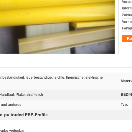
Verpa
Infor
Zahlu
Verso
Fähigk
Ko
beständigkeit, feuerbeständige, leichte, thermische, elektrische
Materi
andlauf, Platte, strahle ich
BEDI
u und anderes
Typ:
le
pultruded FRP-Profile
,
 Farbe verfügbar