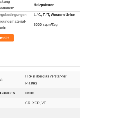
ckung
Holzpaletten
mationen:
ngsbedingungen:
L / C, T / T, Western Union
rgungsmaterial-
5000 sq.m/Tag
eit:
ntakt
FRP (Fiberglas verstärkter
al:
Plastik)
NGUNGEN:
Neue
CR, XCR, VE