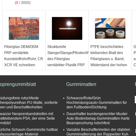
(
0
/ 3000)
Fiberglas OEM/ODM
Strukturelle
PTFE beschichtetes
G
FRP verstärkte
Stange/Stange/Pfosten/Welle
klebendes Blatt des
P
Kunststoffrohr/Rohr, CR
des Fiberglas
Fiberglases u. Band,
a
XCR VE schreiben
verstärkter Plastik FRP
Widerstand der hohen
C
Temperatur
W
Material:
FRP
Material:
FRP
it,
(Fiberglas verstärkter
(Fiberglas verstärkter
Produktname:
PTFE
P
oprengummiblatt
Plastik)
Plastik)
Gummimatten
geformte Blätter
g
Features:
Korrosion
Features:
Korrosion
Farbe:
Weiß
F
und
und
Breite:
1.5m Maximum.
B
üdungsfreie rutschfeste
Schwarze/Rote/Grün
Chemikalienbeständigkeit,
Chemikalienbeständigkeit,
Standard:
Rohs/SGS
S
henpolyurethan PU-Matte, sortierte
Hochleistungsauto-Gummimatten für
ben und Beschaffenheiten
den Fußboden/Dichtung
feuerbeständige,
feuerbeständige,
e
warzer Neoprenbandstreifen mit
Dauerhafter kundengerechter Muster
leichte, thermische,
leichte, thermische,
bstklebendem PSA, der eine Seite
Auto-Bodenbelag-Gummimatten-harte
elektrische Nichtleitf
elektrische Nichtleitf
rstützt
Beanspruchung rutschfest
Struktur:
Zerreiben,
Struktur:
Zerreiben,
ürliche Schaum-Gummirolle haltbar
Variable Beschaffenheiten der stabilen
Rohr, Pfosten,
Rohr, Pfosten,
 Mausunterlage-Material
Gummimattierung der Rappe/der Kuh