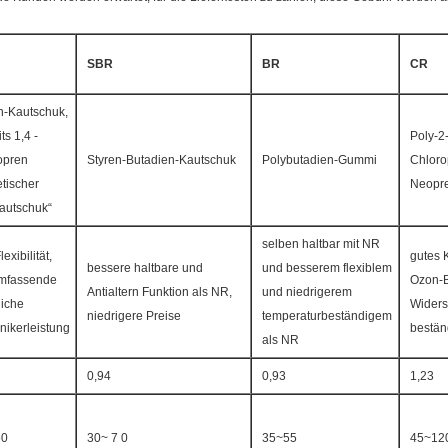
SBR
BR
CR
n-Kautschuk,
ts 1,4 -
Poly-2
opren
Styren-Butadien-Kautschuk
Polybutadien-Gummi
Chloro
etischer
Neopr
autschuk“
selben haltbar mit NR
exibilität,
gutes 
bessere haltbare und
und besserem flexiblem
umfassende
Ozon-B
Antialtern Funktion als NR,
und niedrigerem
liche
Widers
niedrigere Preise
temperaturbeständigem
ikerleistung
bestän
als NR
0,94
0,93
1,23
50
30~ 7 0
35~55
45~12