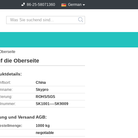
86-25-58071360
German
search
Oberseite
f die Oberseite
uktdetails:
ftsort:
China
enname:
Skypro
izierung:
ROHS/SGS
lnummer:
SK1001----SK9009
ung und Versand AGB:
estellmenge:
1000 kg
negotiable