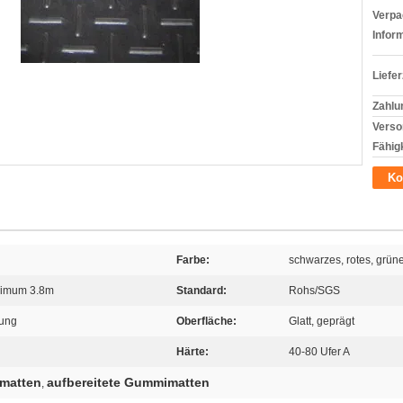
Verpa
Infor
Liefer
Zahlu
Verso
Fähigk
Ko
Farbe:
schwarzes, rotes, grüne
ximum 3.8m
Standard:
Rohs/SGS
tung
Oberfläche:
Glatt, geprägt
Härte:
40-80 Ufer A
matten
aufbereitete Gummimatten
,