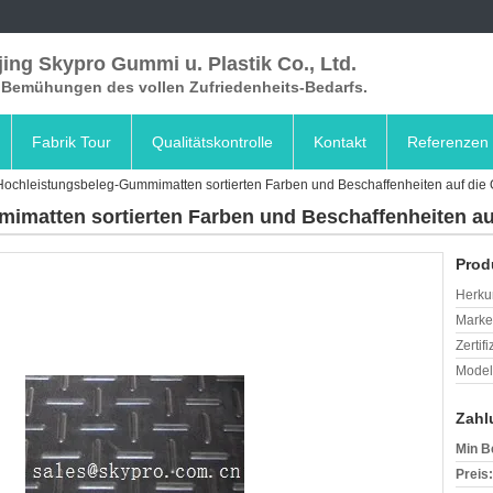
ing Skypro Gummi u. Plastik Co., Ltd.
e Bemühungen des vollen Zufriedenheits-Bedarfs.
Fabrik Tour
Qualitätskontrolle
Kontakt
Referenzen
 Hochleistungsbeleg-Gummimatten sortierten Farben und Beschaffenheiten auf die 
imatten sortierten Farben und Beschaffenheiten au
Prod
Herkun
Mark
Zertif
Model
Zahl
Min B
Preis: