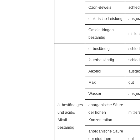
Ozon-Beweis
schlec
elektrische Leistung
ausgez
Gaseindringen
mittler
beständig
öl-beständig
schlec
feuerbeständig
schlec
Alkohol
ausgez
Mäk
gut
Wasser
ausgez
öl-beständiges
anorganische Säure
und acid&
der hohen
mittler
Alkali
Konzentration
beständig
anorganische Säure
der niedrigen
gut