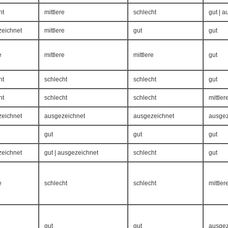
ht
mittlere
schlecht
gut | 
eichnet
mittlere
gut
gut
e
mittlere
mittlere
gut
ht
schlecht
schlecht
gut
ht
schlecht
schlecht
mittler
eichnet
ausgezeichnet
ausgezeichnet
ausgez
gut
gut
gut
eichnet
gut | ausgezeichnet
schlecht
gut
e
schlecht
schlecht
mittler
gut
gut
ausgez