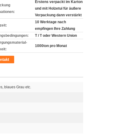
Erstens verpackt im Karton
ckung
und mit Holzetui für äußere
mationen:
Verpackung dann verstärkt
10 Werktage nach
zeit:
empfingen Ihre Zahlung
ngsbedingungen:
T / T oder Western Union
rgungsmaterial-
1000ton pro Monat
eit:
ntakt
s, blaues Grau etc.