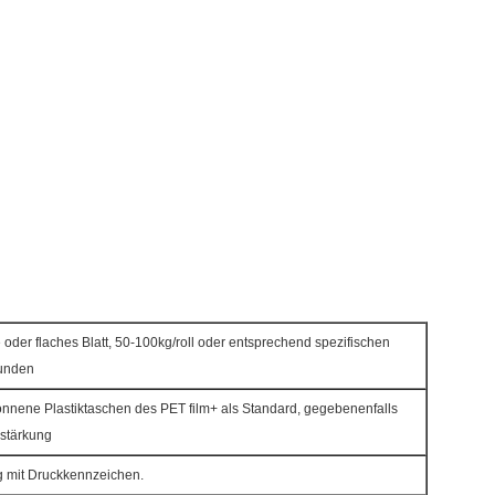
e oder flaches Blatt, 50-100kg/roll oder entsprechend spezifischen
unden
nnene Plastiktaschen des PET film+ als Standard, gegebenenfalls
erstärkung
g mit Druckkennzeichen.