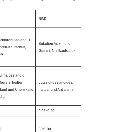
NBR
-chlorobutadiene -1,3
Butadien Acrylnitrile-
pren-Kautschuk,
Gummi, Nitrilkautschuk
en
Klima beständig,
eweis, heißer
gutes öl-beständiges,
tand und Chemikalie
haltbar und Antialtern
dig
0.96~1.02
0
30~100