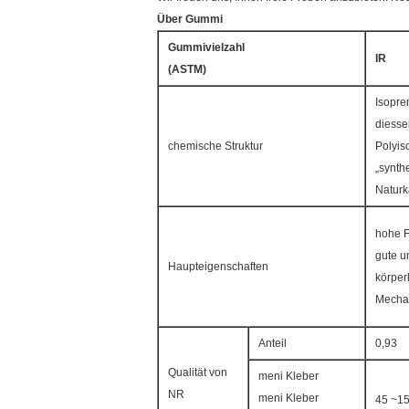
Über Gummi
Gummivielzahl
IR
(ASTM)
Isopre
diessei
chemische Struktur
Polyis
„synth
Naturk
hohe Fl
gute 
Haupteigenschaften
körper
Mechan
Anteil
0,93
Qualität von
meni Kleber
NR
meni Kleber
45 ~1