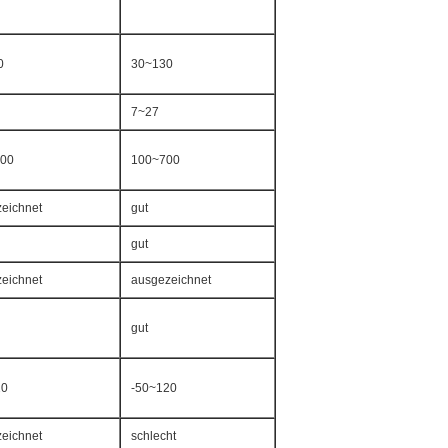
0
30~130
7~27
600
100~700
eichnet
gut
gut
eichnet
ausgezeichnet
gut
20
-50~120
eichnet
schlecht