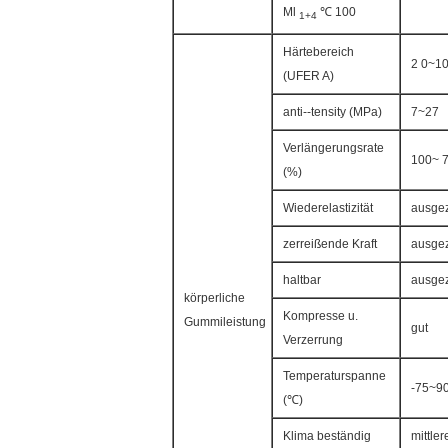
Ml
℃ 100
1+4
Härtebereich
2 0~1
(UFER A)
anti--tensity (MPa)
7~27
Verlängerungsrate
100~ 
(%)
Wiederelastizität
ausgez
zerreißende Kraft
ausgez
haltbar
ausgez
körperliche
Kompresse u.
Gummileistung
gut
Verzerrung
Temperaturspanne
-75~9
(℃)
Klima beständig
mittler