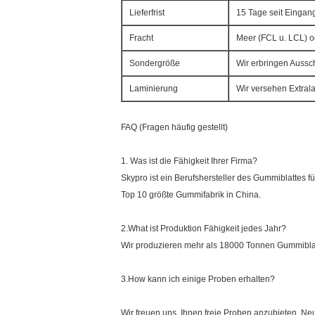
Lieferfrist
15 Tage seit Einga
Fracht
Meer (FCL u. LCL) od
Sondergröße
Wir erbringen Aussc
Laminierung
Wir versehen Extral
FAQ (Fragen häufig gestellt)
1. Was ist die Fähigkeit Ihrer Firma?
Skypro ist ein Berufshersteller des Gummiblattes f
Top 10 größte Gummifabrik in China.
2.What ist Produktion Fähigkeit jedes Jahr?
Wir produzieren mehr als 18000 Tonnen Gummiblat
3.How kann ich einige Proben erhalten?
Wir freuen uns, Ihnen freie Proben anzubieten. Ne