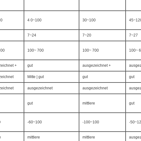
00
4 0~100
30~100
45~12
7~24
7~20
7~27
700
100~ 700
100~ 700
100~ 
eichnet +
gut
ausgezeichnet +
ausgez
eichnet
Mitte | gut
gut
gut
eichnet
ausgezeichnet
ausgezeichnet
ausgez
gut
mittlere
gut
0
-60~100
-100~100
-50~1
e
mittlere
mittlere
ausgez