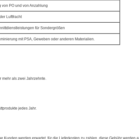
ng von PO und von Anzahlung
er Luftfracht
hnittdienstleistungen für Sondergrößen
aminierung mit PSA, Geweben oder anderen Materialien.
ür mehr als zwei Jahrzehnte.
tprodukte jedes Jahr.
ue Kunden werden erwartet, für die Lieferkosten zu zahlen, diese Gebühr werden a