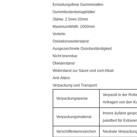
Ermüdungsfreie Gummimatten
Gummibodenbelagblätter
Stärke: 2.5mm-20mm
MaximumWidth: 2000mm
Vorteile:
Oxidationswiderstand
Ausgezeichnete Ozonbeständigkeit
Nicht brennbar
Ölwiderstand
Widerstand zur Säure und zum Alkali
Anti-Altern
Verpackung und Transport:
Verpackt in der Roll
Verpackungsweise
Anfragen von den K
Innere äußere gespo
Verpackungsmaterial
palettiert für Extrav
Verschiffenkennzeichen
Neutrale Verpackun