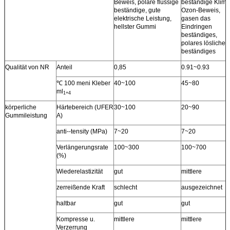
Beweis, polare flüssige
beständige Klima
beständige, gute
Ozon-Beweis,
elektrische Leistung,
gasen das
hellster Gummi
Eindringen
beständiges,
polares lösliches
beständiges
Qualität von NR
Anteil
0,85
0.91~0.93
℃ 100 meni Kleber
40~100
45~80
ml
1+4
körperliche
Härtebereich (UFER
30~100
20~90
Gummileistung
A)
anti--tensity (MPa)
7~20
7~20
Verlängerungsrate
100~300
100~700
(%)
Wiederelastizität
gut
mittlere
zerreißende Kraft
schlecht
ausgezeichnet
haltbar
gut
gut
Kompresse u.
mittlere
mittlere
Verzerrung