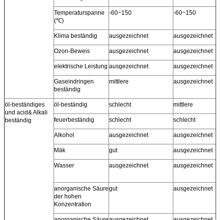
Temperaturspanne
-60~150
-60~150
(℃)
Klima beständig
ausgezeichnet
ausgezeichnet
Ozon-Beweis
ausgezeichnet
ausgezeichnet
elektrische Leistung
ausgezeichnet
ausgezeichnet
Gaseindringen
mittlere
ausgezeichnet
beständig
öl-beständiges
öl-beständig
schlecht
mittlere
und acid& Alkali
feuerbeständig
schlecht
schlecht
beständig
Alkohol
ausgezeichnet
ausgezeichnet
Mäk
gut
ausgezeichnet
Wasser
ausgezeichnet
ausgezeichnet
anorganische Säure
gut
ausgezeichnet
der hohen
Konzentration
anorganische Säure
ausgezeichnet
ausgezeichnet