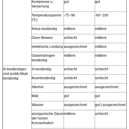
Kompresse u.
gut
gut
m
Verzerrung
Temperaturspanne
-75~90
-60~100
(℃)
Klima beständig
mittlere
mittlere
m
Ozon-Beweis
schlecht
mittlere
elektrische Leistung
ausgezeichnet
mittlere
Gaseindringen
mittlere
mittlere
m
beständig
öl-beständiges
öl-beständig
schlecht
schlecht
und acid& Alkali
feuerbeständig
schlecht
schlecht
beständig
Alkohol
ausgezeichnet
ausgezeichnet
Mäk
gut
gut
Wasser
ausgezeichnet
gut | ausgezeichnet
anorganische Säure
mittlere
schlecht
der hohen
Konzentration