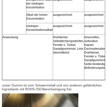
der niedrigen
Konzentration
Alkali der hohen
ausgezeichnet
ausgezeichnet
Konzentration
niedriges
ausgezeichnet
ausgezeichnet
Konzentrationsalkali
Anwendung
Drahtärmel,
Innenreifen,
Selbstdichtungsstreifen,
sulfuration
Fenster u. Türkeil,
Kapsel,
Dampfgummirohr, Linie
Dachmaterialien,
übermittelnd
Drahtärmel,
Fenster u. Türkeil
Dampfgummirohr
heiße beständige
Beförderungslini
unser Gummi ist vom Schwermetall und von anderen gefährlichen
ingrediants mit ROHS-/SGSbescheinigung frei.