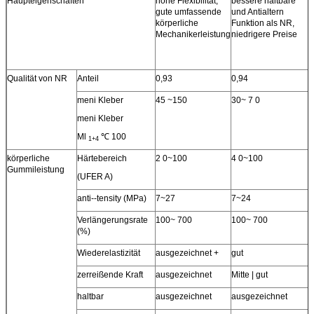
Haupteigenschaften
hohe Flexibilität,
bessere haltbare
gute umfassende
und Antialtern
körperliche
Funktion als NR,
Mechanikerleistung
niedrigere Preise
Qualität von NR
Anteil
0,93
0,94
meni Kleber
45 ~150
30~ 7 0
meni Kleber
Ml
℃ 100
1+4
körperliche
Härtebereich
2 0~100
4 0~100
Gummileistung
(UFER A)
anti--tensity (MPa)
7~27
7~24
Verlängerungsrate
100~ 700
100~ 700
(%)
Wiederelastizität
ausgezeichnet +
gut
zerreißende Kraft
ausgezeichnet
Mitte | gut
haltbar
ausgezeichnet
ausgezeichnet