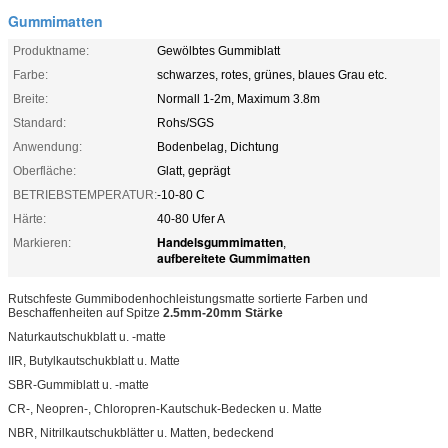
Gummimatten
Produktname:
Gewölbtes Gummiblatt
Farbe:
schwarzes, rotes, grünes, blaues Grau etc.
Breite:
Normall 1-2m, Maximum 3.8m
Standard:
Rohs/SGS
Anwendung:
Bodenbelag, Dichtung
Oberfläche:
Glatt, geprägt
BETRIEBSTEMPERATUR:
-10-80 C
Härte:
40-80 Ufer A
Handelsgummimatten
Markieren:
,
aufbereitete Gummimatten
Rutschfeste Gummibodenhochleistungsmatte sortierte Farben und
Beschaffenheiten auf Spitze
2.5mm-20mm Stärke
Naturkautschukblatt u. -matte
IIR, Butylkautschukblatt u. Matte
SBR-Gummiblatt u. -matte
CR-, Neopren-, Chloropren-Kautschuk-Bedecken u. Matte
NBR, Nitrilkautschukblätter u. Matten, bedeckend