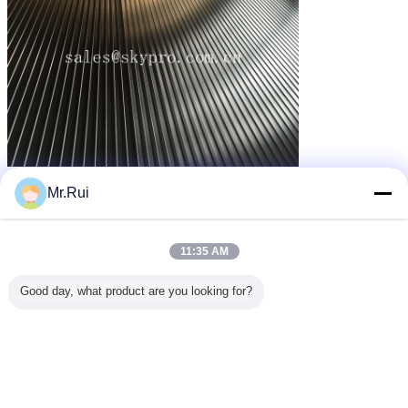
aufbereitete Gummimatten
Umbauten:
,
Mr.Rui
Gummimatten für Autos
Handelsgummimatten
,
Erhalten Sie den besten Preis für
11:35 AM
Good day, what product are you looking for?
Breite oder flache gewellte
Gummiautomatten mit nicht-
Beleg streifen Nuten auf die
Oberseite ab
Fortsetzen