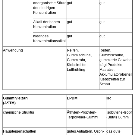
anorganische Säure
gut
gut
der niedrigen
Konzentration
Alkali der hohen
gut
gut
Konzentration
niedriges
gut
gut
Konzentrationsalkali
Anwendung
Reifen,
Reifen,
Gummischuhe,
Gummischuhe,
Gummirohr,
gummierte Gewebe,
Klebstreifen,
trägt Produkte,
Luftfrühling
Matratze,
Akkumulatoroberteil,
Klebstreifen zur
Schau
Gummivielzahl
EPDM
IIR
(ASTM)
chemische Struktur
Äthylen-Propylen-
Isobutene-Isopre
Terpolymer-Gummi
(Butyl) Gummi
Haupteigenschaften
gutes Antialtern, Ozon-
das gute