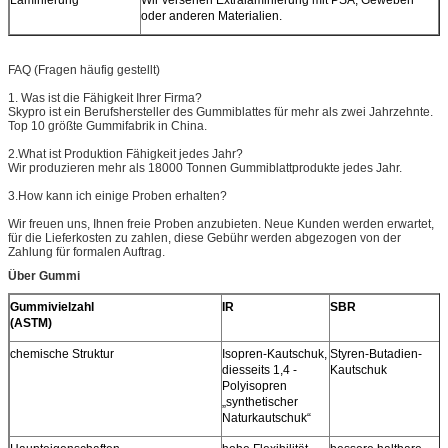
oder anderen Materialien.
FAQ (Fragen häufig gestellt)
1. Was ist die Fähigkeit Ihrer Firma?
Skypro ist ein Berufshersteller des Gummiblattes für mehr als zwei Jahrzehnte.
Top 10 größte Gummifabrik in China.
2.What ist Produktion Fähigkeit jedes Jahr?
Wir produzieren mehr als 18000 Tonnen Gummiblattprodukte jedes Jahr.
3.How kann ich einige Proben erhalten?
Wir freuen uns, Ihnen freie Proben anzubieten. Neue Kunden werden erwartet,
für die Lieferkosten zu zahlen, diese Gebühr werden abgezogen von der
Zahlung für formalen Auftrag.
Über Gummi
Gummivielzahl
IR
SBR
(ASTM)
chemische Struktur
Isopren-Kautschuk,
Styren-Butadien-
diesseits 1,4 -
Kautschuk
Polyisopren
„synthetischer
Naturkautschuk“