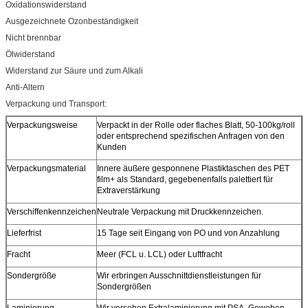
Oxidationswiderstand
Ausgezeichnete Ozonbeständigkeit
Nicht brennbar
Ölwiderstand
Widerstand zur Säure und zum Alkali
Anti-Altern
Verpackung und Transport:
Verpackungsweise
Verpackt in der Rolle oder flaches Blatt, 50-100kg/roll
oder entsprechend spezifischen Anfragen von den
Kunden
Verpackungsmaterial
Innere äußere gesponnene Plastiktaschen des PET
film+ als Standard, gegebenenfalls palettiert für
Extraverstärkung
Verschiffenkennzeichen
Neutrale Verpackung mit Druckkennzeichen.
Lieferfrist
15 Tage seit Eingang von PO und von Anzahlung
Fracht
Meer (FCL u. LCL) oder Luftfracht
Sondergröße
Wir erbringen Ausschnittdienstleistungen für
Sondergrößen
Laminierung
Wir versehen Extralaminierung mit PSA, Geweben