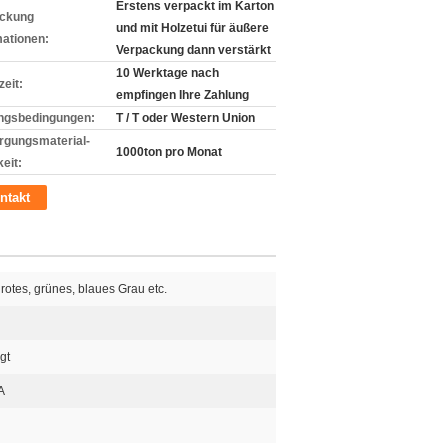
Erstens verpackt im Karton
ckung
und mit Holzetui für äußere
mationen:
Verpackung dann verstärkt
10 Werktage nach
zeit:
empfingen Ihre Zahlung
ngsbedingungen:
T / T oder Western Union
rgungsmaterial-
1000ton pro Monat
eit:
ntakt
rotes, grünes, blaues Grau etc.
gt
A