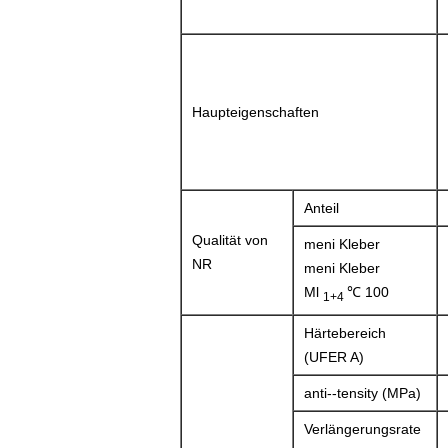
Haupteigenschaften
Anteil
Qualität von
meni Kleber
NR
meni Kleber
Ml
℃ 100
1+4
Härtebereich
(UFER A)
anti--tensity (MPa)
Verlängerungsrate