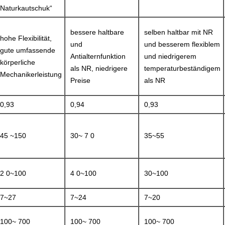
Naturkautschuk“
bessere haltbare
selben haltbar mit NR
hohe Flexibilität,
und
und besserem flexiblem
gute umfassende
Antialternfunktion
und niedrigerem
körperliche
als NR, niedrigere
temperaturbeständigem
Mechanikerleistung
Preise
als NR
0,93
0,94
0,93
45 ~150
30~ 7 0
35~55
2 0~100
4 0~100
30~100
7~27
7~24
7~20
100~ 700
100~ 700
100~ 700