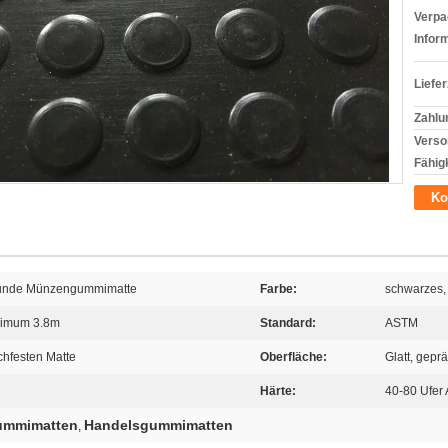
Verpa
Infor
Liefer
Zahlu
Verso
Fähigk
Ko
 runde Münzengummimatte
Farbe:
schwarzes, 
ximum 3.8m
Standard:
ASTM
chfesten Matte
Oberfläche:
Glatt, geprä
Härte:
40-80 Ufer 
Gummimatten
Handelsgummimatten
,