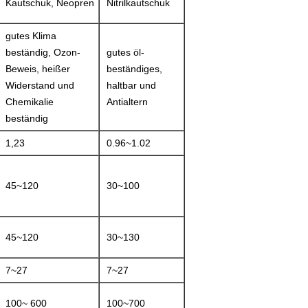
Kautschuk, Neopren
Nitrilkautschuk
gutes Klima
beständig, Ozon-
gutes öl-
Beweis, heißer
beständiges,
Widerstand und
haltbar und
Chemikalie
Antialtern
beständig
1,23
0.96~1.02
45~120
30~100
45~120
30~130
7~27
7~27
100~ 600
100~700