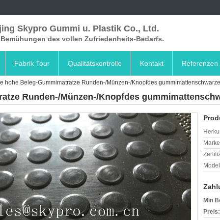
ing Skypro Gummi u. Plastik Co., Ltd.
e Bemühungen des vollen Zufriedenheits-Bedarfs.
Fabrik Tour
Qualitätskontrolle
Kontakt
Referenzen
ge hohe Beleg-Gummimatratze Runden-/Münzen-/Knopfdes gummimattenschwarzen
ratze Runden-/Münzen-/Knopfdes gummimattenschwa
Prod
Herkun
Mark
Zertif
Model
Zahl
Min B
Preis: