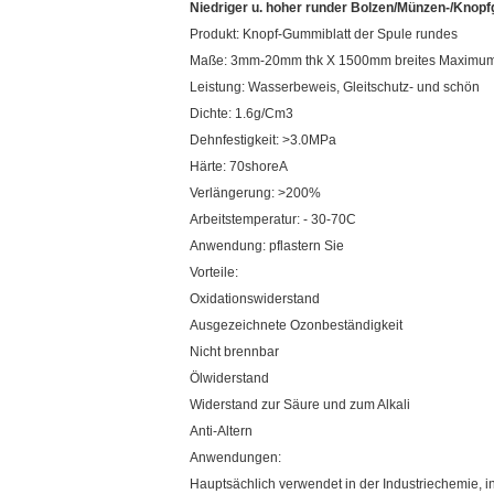
Niedriger u. hoher runder Bolzen/Münzen-/Kno
Produkt: Knopf-Gummiblatt der Spule rundes
Maße: 3mm-20mm thk X 1500mm breites Maximum
Leistung: Wasserbeweis, Gleitschutz- und schön
Dichte: 1.6g/Cm3
Dehnfestigkeit: >3.0MPa
Härte: 70shoreA
Verlängerung: >200%
Arbeitstemperatur: - 30-70C
Anwendung: pflastern Sie
Vorteile:
Oxidationswiderstand
Ausgezeichnete Ozonbeständigkeit
Nicht brennbar
Ölwiderstand
Widerstand zur Säure und zum Alkali
Anti-Altern
Anwendungen:
Hauptsächlich verwendet in der Industriechemie, in