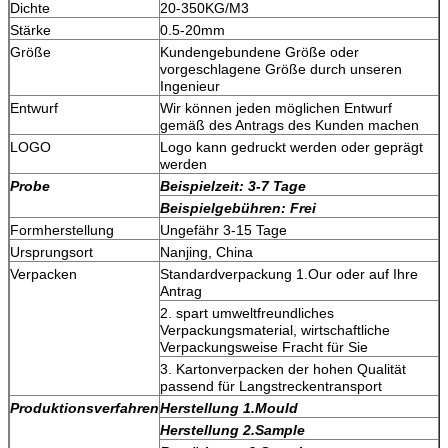
Dichte
20-350KG/M3
Stärke
0.5-20mm
Größe
Kundengebundene Größe oder
vorgeschlagene Größe durch unseren
Ingenieur
Entwurf
Wir können jeden möglichen Entwurf
gemäß des Antrags des Kunden machen
LOGO
Logo kann gedruckt werden oder geprägt
werden
Probe
Beispielzeit: 3-7 Tage
Beispielgebühren: Frei
Formherstellung
Ungefähr 3-15 Tage
Ursprungsort
Nanjing, China
Verpacken
Standardverpackung 1.Our oder auf Ihre
Antrag
2. spart umweltfreundliches
Verpackungsmaterial, wirtschaftliche
Verpackungsweise Fracht für Sie
3. Kartonverpacken der hohen Qualität
passend für Langstreckentransport
Produktionsverfahren
Herstellung 1.Mould
Herstellung 2.Sample