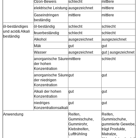
Ozon-Beweis
schlecht
mittlere
elektrische Leistung
ausgezeichnet
mittlere
Gaseindringen
mittlere
mittlere
m
beständig
öl-beständiges
öl-beständig
schlecht
schlecht
und acid& Alkali
feuerbeständig
schlecht
schlecht
beständig
Alkohol
ausgezeichnet
ausgezeichnet
Mäk
gut
gut
Wasser
ausgezeichnet
gut | ausgezeichnet
anorganische Säure
mittlere
schlecht
der hohen
Konzentration
anorganische Säure
gut
gut
der niedrigen
Konzentration
Alkali der hohen
gut
gut
Konzentration
niedriges
gut
gut
Konzentrationsalkali
Anwendung
Reifen,
Reifen,
Gummischuhe,
Gummischuhe,
Gummirohr,
gummierte Gewebe,
Klebstreifen,
trägt Produkte,
Luftfrühling
Matratze,