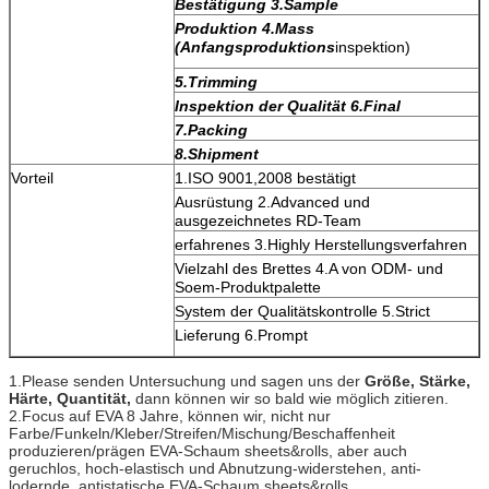
Bestätigung 3.Sample
Produktion 4.Mass
(Anfangsproduktions
inspektion)
5.Trimming
Inspektion der Qualität 6.Final
7.Packing
8.Shipment
Vorteil
1.ISO 9001,2008 bestätigt
Ausrüstung 2.Advanced und
ausgezeichnetes RD-Team
erfahrenes 3.Highly Herstellungsverfahren
Vielzahl des Brettes 4.A von ODM- und
Soem-Produktpalette
System der Qualitätskontrolle 5.Strict
Lieferung 6.Prompt
1.Please senden Untersuchung und sagen uns der
Größe, Stärke,
Härte, Quantität,
dann können wir so bald wie möglich zitieren.
2.Focus auf EVA 8 Jahre, können wir, nicht nur
Farbe/Funkeln/Kleber/Streifen/Mischung/Beschaffenheit
produzieren/prägen EVA-Schaum sheets&rolls, aber auch
geruchlos, hoch-elastisch und Abnutzung-widerstehen, anti-
lodernde, antistatische EVA-Schaum sheets&rolls.