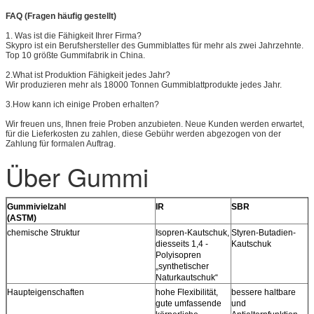
FAQ (Fragen häufig gestellt)
1. Was ist die Fähigkeit Ihrer Firma?
Skypro ist ein Berufshersteller des Gummiblattes für mehr als zwei Jahrzehnte.
Top 10 größte Gummifabrik in China.
2.What ist Produktion Fähigkeit jedes Jahr?
Wir produzieren mehr als 18000 Tonnen Gummiblattprodukte jedes Jahr.
3.How kann ich einige Proben erhalten?
Wir freuen uns, Ihnen freie Proben anzubieten. Neue Kunden werden erwartet,
für die Lieferkosten zu zahlen, diese Gebühr werden abgezogen von der
Zahlung für formalen Auftrag.
Über Gummi
Gummivielzahl
IR
SBR
(ASTM)
chemische Struktur
Isopren-Kautschuk,
Styren-Butadien-
diesseits 1,4 -
Kautschuk
Polyisopren
„synthetischer
Naturkautschuk“
Haupteigenschaften
hohe Flexibilität,
bessere haltbare
gute umfassende
und