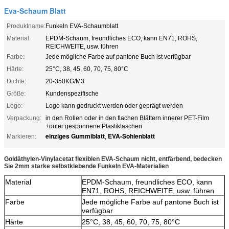
Eva-Schaum Blatt
Produktname:
Funkeln EVA-Schaumblatt
Material:
EPDM-Schaum, freundliches ECO, kann EN71, ROHS,
REICHWEITE, usw. führen
Farbe:
Jede mögliche Farbe auf pantone Buch ist verfügbar
Härte:
25°C, 38, 45, 60, 70, 75, 80°C
Dichte:
20-350KG/M3
Größe:
Kundenspezifische
Logo:
Logo kann gedruckt werden oder geprägt werden
Verpackung:
in den Rollen oder in den flachen Blättern innerer PET-Film
+outer gesponnene Plastiktaschen
einziges Gummiblatt
EVA-Sohlenblatt
Markieren:
,
Goldäthylen-Vinylacetat flexiblen EVA-Schaum nicht, entfärbend, bedecken
Sie 2mm starke selbstklebende Funkeln EVA-Materialien
Material
EPDM-Schaum, freundliches ECO, kann
EN71, ROHS, REICHWEITE, usw. führen
Farbe
Jede mögliche Farbe auf pantone Buch ist
verfügbar
Härte
25°C, 38, 45, 60, 70, 75, 80°C