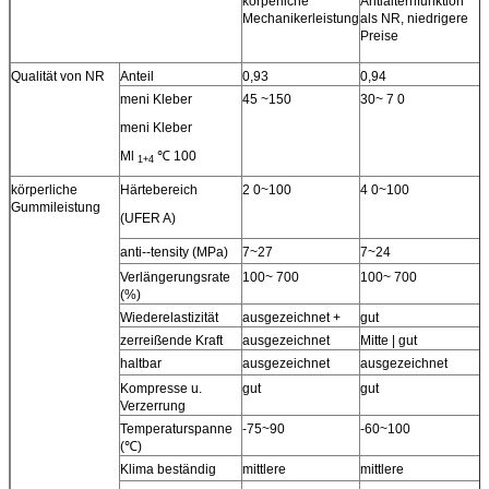
körperliche
Antialternfunktion
Mechanikerleistung
als NR, niedrigere
Preise
Qualität von NR
Anteil
0,93
0,94
meni Kleber
45 ~150
30~ 7 0
meni Kleber
Ml
℃ 100
1+4
körperliche
Härtebereich
2 0~100
4 0~100
Gummileistung
(UFER A)
anti--tensity (MPa)
7~27
7~24
Verlängerungsrate
100~ 700
100~ 700
(%)
Wiederelastizität
ausgezeichnet +
gut
zerreißende Kraft
ausgezeichnet
Mitte | gut
haltbar
ausgezeichnet
ausgezeichnet
Kompresse u.
gut
gut
m
Verzerrung
Temperaturspanne
-75~90
-60~100
(℃)
Klima beständig
mittlere
mittlere
m