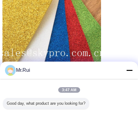
Mr.Rui
3:47 AM
Good day, what product are you looking for?
EVA-Sohlenblatt
einziges Gummiblatt
Umbauten:
,
,
Schaumgummiblätter