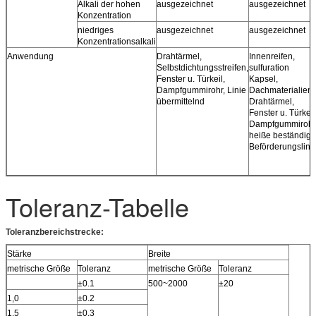
Alkali der hohen
ausgezeichnet
ausgezeichnet
Konzentration
niedriges
ausgezeichnet
ausgezeichnet
Konzentrationsalkali
Anwendung
Drahtärmel,
Innenreifen,
Selbstdichtungsstreifen,
sulfuration
Fenster u. Türkeil,
Kapsel,
Dampfgummirohr, Linie
Dachmaterialien,
übermittelnd
Drahtärmel,
Fenster u. Türkeil
Dampfgummirohr
heiße beständige
Beförderungslini
Toleranz-Tabelle
Toleranzbereichstrecke:
Stärke
Breite
metrische Größe
Toleranz
metrische Größe
Toleranz
±0.1
500~2000
±20
1,0
±0.2
1,5
±0.3