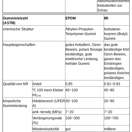
Akkumulatoroberteil,
Klebstreifen zur
Schau
Gummivielzahl
EPDM
IIR
(ASTM)
chemische Struktur
Äthylen-Propylen-
Isobutene-
Terpolymer-Gummi
Isopren-(Butyl)
Gummi
Haupteigenschaften
gutes Antialtern, Ozon-
das gute
Beweis, polare flüssige
beständige Klima
beständige, gute
Ozon-Beweis,
elektrische Leistung,
gasen das
hellster Gummi
Eindringen
beständiges,
polares lösliches
beständiges
Qualität von NR
Anteil
0,85
0.91~0.93
℃ 100 meni Kleber
40~100
45~80
ml
1+4
körperliche
Härtebereich (UFER
30~100
20~90
Gummileistung
A)
anti--tensity (MPa)
7~20
7~20
Verlängerungsrate
100~300
100~700
(%)
Wiederelastizität
gut
mittlere