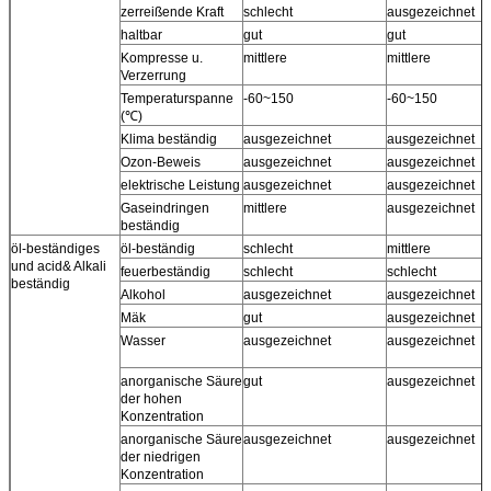
zerreißende Kraft
schlecht
ausgezeichnet
haltbar
gut
gut
Kompresse u.
mittlere
mittlere
Verzerrung
Temperaturspanne
-60~150
-60~150
(℃)
Klima beständig
ausgezeichnet
ausgezeichnet
Ozon-Beweis
ausgezeichnet
ausgezeichnet
elektrische Leistung
ausgezeichnet
ausgezeichnet
Gaseindringen
mittlere
ausgezeichnet
beständig
öl-beständiges
öl-beständig
schlecht
mittlere
und acid& Alkali
feuerbeständig
schlecht
schlecht
beständig
Alkohol
ausgezeichnet
ausgezeichnet
Mäk
gut
ausgezeichnet
Wasser
ausgezeichnet
ausgezeichnet
anorganische Säure
gut
ausgezeichnet
der hohen
Konzentration
anorganische Säure
ausgezeichnet
ausgezeichnet
der niedrigen
Konzentration