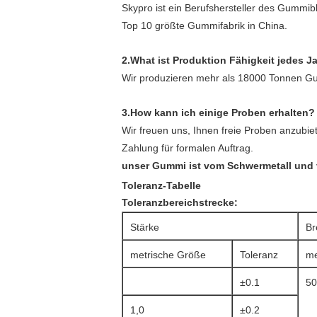
Skypro ist ein Berufshersteller des Gummibl
Top 10 größte Gummifabrik in China.
2.What ist Produktion Fähigkeit jedes J
Wir produzieren mehr als 18000 Tonnen Gu
3.How kann ich einige Proben erhalten?
Wir freuen uns, Ihnen freie Proben anzubi
Zahlung für formalen Auftrag.
unser Gummi ist vom Schwermetall und v
Toleranz-Tabelle
Toleranzbereichstrecke:
Stärke
Br
metrische Größe
Toleranz
me
±0.1
50
1,0
±0.2