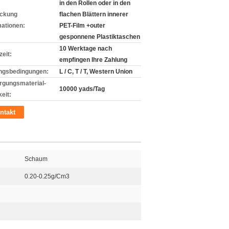
in den Rollen oder in den
ckung
flachen Blättern innerer
mationen:
PET-Film +outer
gesponnene Plastiktaschen
10 Werktage nach
zeit:
empfingen Ihre Zahlung
ngsbedingungen:
L / C, T / T, Western Union
rgungsmaterial-
10000 yads/Tag
eit:
ntakt
Schaum
0.20-0.25g/Cm3