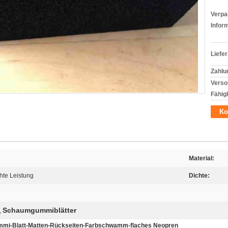
Verpa
Infor
Liefer
Zahlu
Verso
Fähigk
Ko
Material:
chte Leistung
Dichte:
Schaumgummiblätter
,
mmi-Blatt-Matten-Rückseiten-Farbschwamm-flaches Neopren