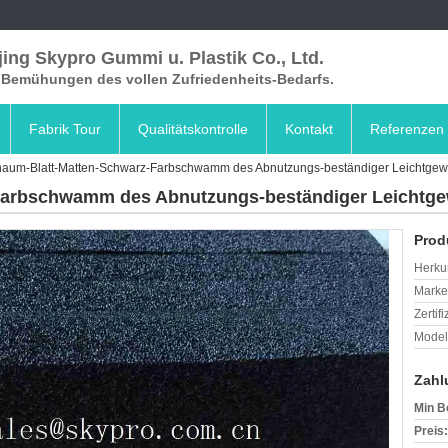
ing Skypro Gummi u. Plastik Co., Ltd.
e Bemühungen des vollen Zufriedenheits-Bedarfs.
Fabrik Tour
Qualitätskontrolle
Kontakt
Referenzen
aum-Blatt-Matten-Schwarz-Farbschwamm des Abnutzungs-beständiger Leichtgewi
Farbschwamm des Abnutzungs-beständiger Leichtgew
Prod
Herkun
Mark
Zertif
Model
Zahl
Min B
Preis: