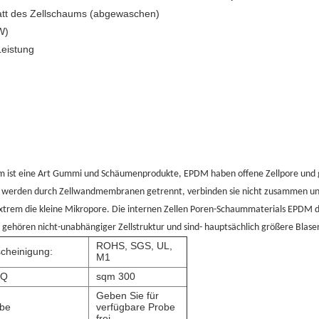
tt des Zellschaums (abgewaschen)
W)
Leistung
.
 ist eine Art Gummi und Schäumenprodukte, EPDM haben offene Zellpore und ge
werden durch Zellwandmembranen getrennt, verbinden sie nicht zusammen und 
extrem die kleine Mikropore. Die internen Zellen Poren-Schaummaterials EPDM 
gehören nicht-unabhängiger Zellstruktur und sind- hauptsächlich größere Blase
ROHS, SGS, UL,
cheinigung:
M1
Q
sqm 300
Geben Sie für
be
verfügbare Probe
frei