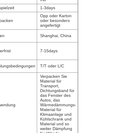
spielzeit
1-3days
Opp oder Karton
packen
oder besonders
angefertigt
en
Shanghai, China
erfrist
7-15days
lungsbedingungen
T/T oder L/C
Verpacken Sie
Material für
Transport,
Dichtungsband für
das Fenster des
Autos, das
wendung
Wärmedämmungs-
Material für
Klimaanlage und
Kühlschrank und
Material und so
weiter Dämpfung