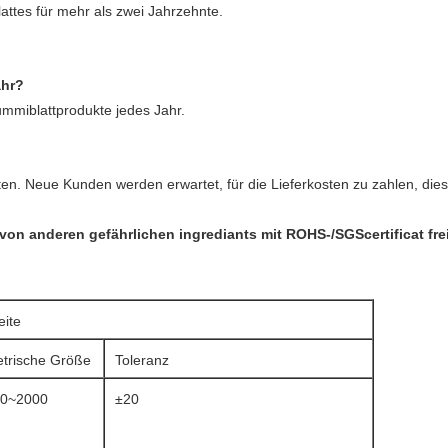
attes für mehr als zwei Jahrzehnte.
ahr?
mmiblattprodukte jedes Jahr.
eten. Neue Kunden werden erwartet, für die Lieferkosten zu zahlen, d
on anderen gefährlichen ingrediants mit ROHS-/SGScertificat fre
eite
trische Größe
Toleranz
0~2000
±20