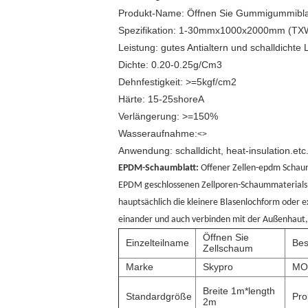
Produkt-Name: Öffnen Sie Gummigummibla
Spezifikation: 1-30mmx1000x2000mm (TX
Leistung: gutes Antialtern und schalldichte 
Dichte: 0.20-0.25g/Cm3
Dehnfestigkeit: >=5kgf/cm2
Härte: 15-25shoreA
Verlängerung: >=150%
Wasseraufnahme:
<>
Anwendung: schalldicht, heat-insulation.etc
EPDM-Schaumblatt:
Offener Zellen-epdm Schaum
EPDM geschlossenen Zellporen-Schaummaterials 
hauptsächlich die kleinere Blasenlochform oder 
einander und auch verbinden mit der Außenhaut, 
Öffnen Sie
Einzelteilname
Bes
Zellschaum
Marke
Skypro
MO
Breite 1m*length
Standardgröße
Pro
2m