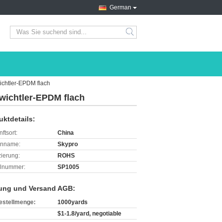
German
search
chtler-EPDM flach
ichtler-EPDM flach
uktdetails:
ftsort:
China
enname:
Skypro
izierung:
ROHS
lnummer:
SP1005
ung und Versand AGB:
estellmenge:
1000yards
$1-1.8/yard, negotiable