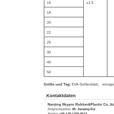
16
±1.5
18
20
22
25
30
40
50
,
Größe und Tag:
EVA-Sohlenblatt
einzig
Kontaktdaten
Nanjing Skypro Rubber&Plastic Co.,lt
Ansprechpartner:
Mr. Jianping Rui
Telefon:
+86-138-1306-9527