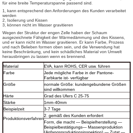
für eine breite Temperaturspanne passend sind.
1, kann entsprechend den Anforderungen des Kunden verarbeitet
werden
2, Isolierung und Kissen
3, können nicht im Wasser gravitieren
Wegen der Struktur der engen Zelle haben der Schaum
ausgezeichnete Fähigkeit der Wärmedämmung und des Kissens,
und er kann nicht im Wasser gravitieren. Er kann Farbe, Prozess
und nach Belieben formen oben sein, und die Verwendung hat
keine Beschränkung, und kein schädliches Material von Umwelt
herausbringen zu lassen wenn es brennend.
Material
EVA, kann ROHS, CER usw. führen
Farbe
Jede mögliche Farbe in der Pantone-
Farbkarte ist- verfügbar
Größe
normale Größe: kundengebundene Größen
sind willkommen
Härte
Grad des Ufers C 25-75
Stärke
1mm-40mm
Beispielzeit
3-7 Tage
2. gemäß des Kunden erfordert
Produktionsverfahren
Form, die macht — Beispielherstellung —
Beispielbestätigungs— Massenproduktion
(Anfangsproduktionsinspektion) — Zutat —