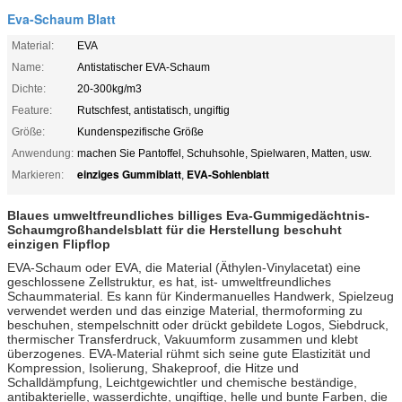
Eva-Schaum Blatt
Material:
EVA
Name:
Antistatischer EVA-Schaum
Dichte:
20-300kg/m3
Feature:
Rutschfest, antistatisch, ungiftig
Größe:
Kundenspezifische Größe
Anwendung:
machen Sie Pantoffel, Schuhsohle, Spielwaren, Matten, usw.
einziges Gummiblatt
EVA-Sohlenblatt
Markieren:
,
Blaues umweltfreundliches billiges Eva-Gummigedächtnis-
Schaumgroßhandelsblatt für die Herstellung beschuht
einzigen Flipflop
EVA-Schaum oder EVA, die Material (Äthylen-Vinylacetat) eine
geschlossene Zellstruktur, es hat, ist- umweltfreundliches
Schaummaterial. Es kann für Kindermanuelles Handwerk, Spielzeug
verwendet werden und das einzige Material, thermoforming zu
beschuhen, stempelschnitt oder drückt gebildete Logos, Siebdruck,
thermischer Transferdruck, Vakuumform zusammen und klebt
überzogenes. EVA-Material rühmt sich seine gute Elastizität und
Kompression, Isolierung, Shakeproof, die Hitze und
Schalldämpfung, Leichtgewichtler und chemische beständige,
antibakterielle, wasserdichte, ungiftige, helle und bunte Farben, die