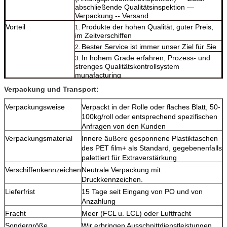
abschließende Qualitätsinspektion —
Verpackung -- Versand
Vorteil
Produkte der hohen Qualität, guter Preis,
1.
im Zeitverschiffen
Bester Service ist immer unser Ziel für Sie
2.
In hohem Grade erfahren, Prozess- und
3.
strenges Qualitätskontrollsystem
munafacturing
Wir finden eine beste Lösung für unser mit
4.
Verpackung und Transport:
Gewinn für beide Parteien, also finden Sie
besten Preis mit bestem Service und beste
Verpackungsweise
Verpackt in der Rolle oder flaches Blatt, 50-
Qualität von uns
100kg/roll oder entsprechend spezifischen
Anfragen von den Kunden
Verpackungsmaterial
Innere äußere gesponnene Plastiktaschen
des PET film+ als Standard, gegebenenfalls
palettiert für Extraverstärkung
Verschiffenkennzeichen
Neutrale Verpackung mit
Druckkennzeichen.
Lieferfrist
15 Tage seit Eingang von PO und von
Anzahlung
Fracht
Meer (FCL u. LCL) oder Luftfracht
Sondergröße
Wir erbringen Ausschnittdienstleistungen