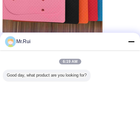
EVA-Sohlenblatt
einziges Gummiblatt
Umbauten:
,
,
Mr.Rui
Schaumgummiblätter
Erhalten Sie den besten Preis für
6:19 AM
Good day, what product are you looking for?
Blaues EVA-Schaum-Blatt-gutes
Gedächtnis-Schaum-Blatt für die
Herstellung Schuhe des einzigen
Flipflops
Fortsetzen
Eva-Schaum Blatt
Mehr