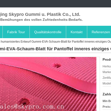
ing Skypro Gummi u. Plastik Co., Ltd.
e Bemühungen des vollen Zufriedenheits-Bedarfs.
Fabrik Tour
Qualitätskontrolle
Kontakt
Referenzen
 humanisiertes Entwurf Gummi-EVA-Schaum-Blatt für Pantoffel inneres einziges Ou
i-EVA-Schaum-Blatt für Pantoffel inneres einziges 
Prod
Herkun
Mark
Zertif
Model
Zahl
Min B
Preis: