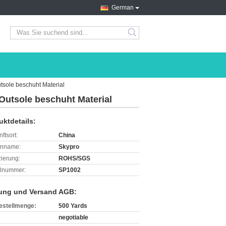
German
search
tsole beschuht Material
Outsole beschuht Material
uktdetails:
ftsort:
China
enname:
Skypro
izierung:
ROHS/SGS
lnummer:
SP1002
ung und Versand AGB:
estellmenge:
500 Yards
negotiable