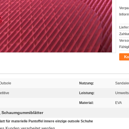
Verpa
Infor
Liefer
Zahlu
Verso
Fähigk
Ko
Outsole
Nutzung:
Sandalen
etitive
Leistung:
Umweltsm
Material:
EVA
Schaumgummiblätter
,
 für materielle Pantoffel innere einzige outsole Schuhe
es Kunden verarbeitet werden