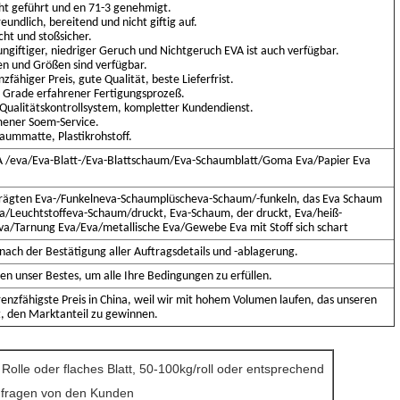
ht geführt und en 71-3 genehmigt.
undlich, bereitend und nicht giftig auf.
ht und stoßsicher.
 ungiftiger, niedriger Geruch und Nichtgeruch EVA ist auch verfügbar.
en und Größen sind verfügbar.
zfähiger Preis, gute Qualität, beste Lieferfrist.
 Grade erfahrener Fertigungsprozeß.
Qualitätskontrollsystem, kompletter Kundendienst.
ener Soem-Service.
aummatte, Plastikrohstoff.
 /eva/Eva-Blatt-/Eva-Blattschaum/Eva-Schaumblatt/Goma Eva/Papier Eva
rägten Eva-/Funkelneva-Schaumplüscheva-Schaum/-funkeln, das Eva
Schaum
a/Leuchtstoffeva-
Schaum/druckt, Eva-Schaum, der druckt, Eva/heiß-
va/Tarnung Eva/Eva/metallische Eva/Gewebe Eva mit Stoff sich schart
nach der Bestätigung aller Auftragsdetails und -ablagerung.
en unser Bestes, um alle Ihre Bedingungen zu erfüllen.
enzfähigste Preis in China, weil wir mit hohem Volumen laufen, das unseren
t, den Marktanteil zu gewinnen.
 Rolle oder flaches Blatt, 50-100kg/roll oder entsprechend
nfragen von den Kunden