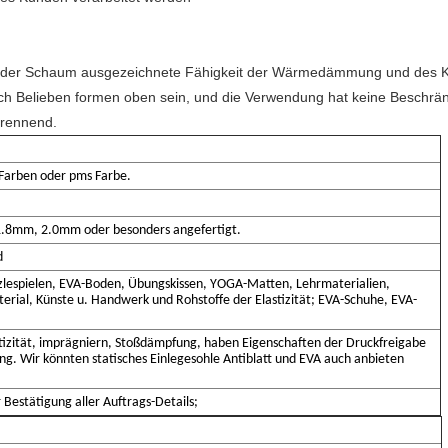
n der Schaum ausgezeichnete Fähigkeit der Wärmedämmung und des Ki
ach Belieben formen oben sein, und die Verwendung hat keine Beschrän
brennend.
Farben oder pms Farbe.
8mm, 2.0mm oder besonders angefertigt.
d
zlespielen, EVA-Boden, Übungskissen, YOGA-Matten, Lehrmaterialien,
erial, Künste u. Handwerk und Rohstoffe der Elastizität; EVA-Schuhe, EVA-
tizität, imprägniern, Stoßdämpfung, haben Eigenschaften der Druckfreigabe
ng. Wir könnten statisches Einlegesohle Antiblatt und EVA auch anbieten
 Bestätigung aller Auftrags-Details;