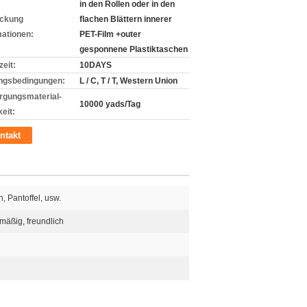
in den Rollen oder in den
ckung
flachen Blättern innerer
mationen:
PET-Film +outer
gesponnene Plastiktaschen
zeit:
10DAYS
ngsbedingungen:
L / C, T / T, Western Union
rgungsmaterial-
10000 yads/Tag
eit:
ntakt
, Pantoffel, usw.
äßig, freundlich