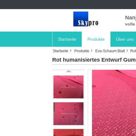
Nanj
voll
Startseite
Produkte
Über uns
Startseite
Produkte
Eva-Schaum Blatt
Rot
Rot humanisiertes Entwurf Gumm