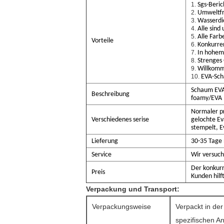
1.
Sgs-Beric
2.
Umweltfre
3.
Wasserdic
4.
Alle sind
5.
Alle Farb
Vorteile
6.
Konkurren
7.
In hohem
8.
Strenges 
9.
Willkomm
10.
EVA-Sch
Schaum EVA
Beschreibung
foamy/EVA
Normaler p
Verschiedenes serise
gelochte Ev
stempelt, E
Lieferung
30-35 Tage 
Service
Wir versuch
Der konkurr
Preis
Kunden hilf
Verpackung und Transport:
Verpackungsweise
Verpackt in der
spezifischen A