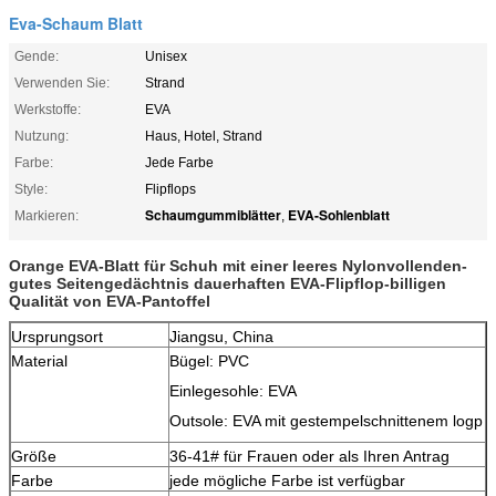
Eva-Schaum Blatt
Gende:
Unisex
Verwenden Sie:
Strand
Werkstoffe:
EVA
Nutzung:
Haus, Hotel, Strand
Farbe:
Jede Farbe
Style:
Flipflops
Schaumgummiblätter
EVA-Sohlenblatt
Markieren:
,
Orange EVA-Blatt für Schuh mit einer leeres Nylonvollenden-
gutes Seitengedächtnis dauerhaften EVA-Flipflop-billigen
Qualität von EVA-Pantoffel
Ursprungsort
Jiangsu, China
Material
Bügel: PVC
Einlegesohle: EVA
Outsole: EVA mit gestempelschnittenem logp
Größe
36-41# für Frauen oder als Ihren Antrag
Farbe
jede mögliche Farbe ist verfügbar