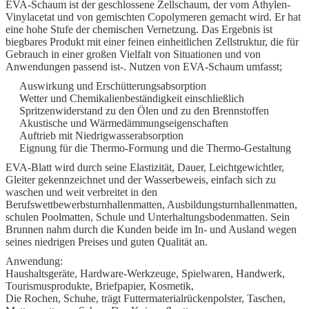
EVA-Schaum ist der geschlossene Zellschaum, der vom Äthylen-
Vinylacetat und von gemischten Copolymeren gemacht wird. Er hat
Soem begrüßt.
5.
eine hohe Stufe der chemischen Vernetzung. Das Ergebnis ist
Mehr Produktarten auf unserer Website
6.
biegbares Produkt mit einer feinen einheitlichen Zellstruktur, die für
Gebrauch in einer großen Vielfalt von Situationen und von
Anwendungen passend ist-. Nutzen von EVA-Schaum umfasst;
Auswirkung und Erschütterungsabsorption
Wetter und Chemikalienbeständigkeit einschließlich
Spritzenwiderstand zu den Ölen und zu den Brennstoffen
Akustische und Wärmedämmungseigenschaften
Auftrieb mit Niedrigwasserabsorption
Eignung für die Thermo-Formung und die Thermo-Gestaltung
EVA-Blatt wird durch seine Elastizität, Dauer, Leichtgewichtler,
Gleiter gekennzeichnet und der Wasserbeweis, einfach sich zu
waschen und weit verbreitet in den
Berufswettbewerbsturnhallenmatten, Ausbildungsturnhallenmatten,
schulen Poolmatten, Schule und Unterhaltungsbodenmatten. Sein
Brunnen nahm durch die Kunden beide im In- und Ausland wegen
seines niedrigen Preises und guten Qualität an.
Anwendung:
Haushaltsgeräte, Hardware-Werkzeuge, Spielwaren, Handwerk,
Tourismusprodukte, Briefpapier, Kosmetik,
Die Rochen, Schuhe, trägt Futtermaterialrückenpolster, Taschen,