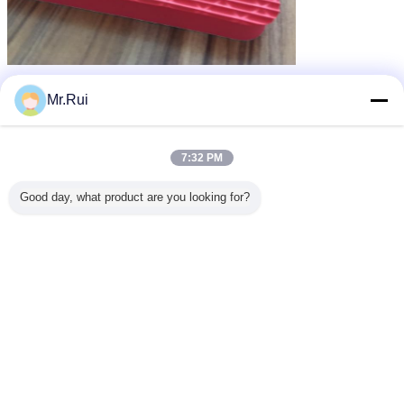
EVA-Sohlenblatt
einziges Gummiblatt
Umbauten:
,
,
Schaumgummiblätter
Mr.Rui
Erhalten Sie den besten Preis für
7:32 PM
Good day, what product are you looking for?
Ein orange EVA-Seitenblatt für
Schuh, bequemes einziges
Gummiblatt EVA für Haus
Fortsetzen
Eva-Schaum Blatt
Mehr