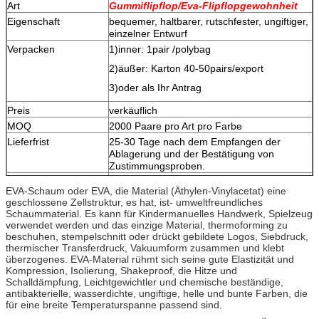
Art
Gummiflipflop/Eva-Flipflopgewohnheit
Eigenschaft
bequemer, haltbarer, rutschfester, ungiftiger,
einzelner Entwurf
Verpacken
1)inner: 1pair /polybag
2)äußer: Karton 40-50pairs/export
3)oder als Ihr Antrag
Preis
verkäuflich
MOQ
2000 Paare pro Art pro Farbe
Lieferfrist
25-30 Tage nach dem Empfangen der
Ablagerung und der Bestätigung von
Zustimmungsproben.
Zahlungsbedingungen
T/T oder L/C
EVA-Schaum oder EVA, die Material (Äthylen-Vinylacetat) eine
Soem
Nehmen Sie kundengebundenes LOGO an
geschlossene Zellstruktur, es hat, ist- umweltfreundliches
Stärke
Konkurrenzfähiger Preis und
Schaummaterial. Es kann für Kindermanuelles Handwerk, Spielzeug
1.
verwendet werden und das einzige Material, thermoforming zu
ausgezeichnete Qualität.
beschuhen, stempelschnitt oder drückt gebildete Logos, Siebdruck,
Viele verschiedenen Farben und Größe
2.
thermischer Transferdruck, Vakuumform zusammen und klebt
verfügbar.
überzogenes. EVA-Material rühmt sich seine gute Elastizität und
Kompression, Isolierung, Shakeproof, die Hitze und
Produzieren Sie und vermarkten Sie alle
3.
Schalldämpfung, Leichtgewichtler und chemische beständige,
durch uns selbst.
antibakterielle, wasserdichte, ungiftige, helle und bunte Farben, die
für eine breite Temperaturspanne passend sind.
Unterschiedliche Qualität entsprechend
4.
Ihrem Richtpreis.