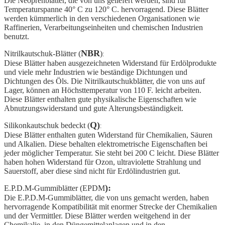
Die Neoprenblätter, die von uns geliefert werden, sind für
Temperaturspanne 40° C zu 120° C. hervorragend. Diese Blätter
werden kümmerlich in den verschiedenen Organisationen wie
Raffinerien, Verarbeitungseinheiten und chemischen Industrien
benutzt.
NBR
Nitrilkautschuk-Blätter (
)
:
Diese Blätter haben ausgezeichneten Widerstand für Erdölprodukte
und viele mehr Industrien wie beständige Dichtungen und
Dichtungen des Öls. Die Nitrilkautschukblätter, die von uns auf
Lager, können an Höchsttemperatur von 110 F. leicht arbeiten.
Diese Blätter enthalten gute physikalische Eigenschaften wie
Abnutzungswiderstand und gute Alterungsbeständigkeit.
Q)
Silikonkautschuk bedeckt
(
:
Diese Blätter enthalten guten Widerstand für Chemikalien, Säuren
und Alkalien. Diese behalten elektrometrische Eigenschaften bei
jeder möglicher Temperatur. Sie steht bei 200 C leicht. Diese Blätter
haben hohen Widerstand für Ozon, ultraviolette Strahlung und
Sauerstoff, aber diese sind nicht für Erdölindustrien gut.
):
E.P.D.M-Gummiblätter (EPDM
Die E.P.D.M-Gummiblätter, die von uns gemacht werden, haben
hervorragende Kompatibilität mit enormer Strecke der Chemikalien
und der Vermittler. Diese Blätter werden weitgehend in der
Chemikalie, in den Düngemittelanlagen und in den