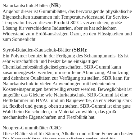
NR
Naturkautschuk-Blätter (
)
:
Angebot dieser ist Gummiblätter, das hervorragende physikalische
Eigenschaften zusammen mit Temperaturwiderstand für Service-
Temperatur bis zu diesem Produkt 80°C. verwendeten, große
Lösung für verschiedene Industrien, aber es hat schlechten
Widerstand zum Erdöl-ansässigen Ozon, zu den Flüssigkeiten und
zum Sonnenlicht.
SBR
Styrol-Butadien-Kautschuk-Blätter (
):
Ein Polymer benutzt in der Fertigung des Schaumgummis. Es ist
sehr wirtschaftlich und besitzt keine einzigartigen
Chemikalienbeständigkeitseigenschaften. SBR-Gummi kann
zusammengesetzt werden, um sehr feine Abnutzung, Abnutzung
und dehnbare Qualitäten zur Verfügung zu stellen. SBR kann für
Naturkautschuk in vielen Anwendungen mit bedeutenden
Kosteneinsparungen bereitwillig ersetzt werden. Beweglichkeit ist
ungefähr das Gleiche wie Naturkautschuk. SBR-Gummi ist eine
Heftklammer im HVAC und im Baugewerbe, da er vielseitig stark
ist, flexibel und genug, oben zu stehen. SBR-Gummi ist eine gute
Wahl beim Entscheiden, ein Material zu wählen, das große
mechanische Eigenschaften und Flexibilität hat.
CR
Neopren-Gummiblätter (
):
Diese Blätter sind für Säuren, Alkalien und offene Feuer am besten.