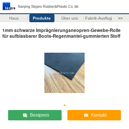
Nanjing Skypro Rubber&Plastic Co.,ltd
Haus
Produkte
Über uns
Fabrik-Ausflug
>>
1mm schwarze Imprägnierungsneopren-Gewebe-Rolle
für aufblasbarer Boots-Regenmantel-gummierten Stoff
Bestpreis
Kontakt