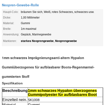
Neopren-Gewebe-Rolle
Haupt-Colo:
bräunen Sie sich, Weiß, rotes Schwarzes, schwarzes usw.
Dicke:
1,00 Millimeter
Material:
Gummi
Breite:
1m maximal
Anwendung:
Gepäck, Marinegewebe
starkes Neoprengewebe
Neoprengewebe
Markieren:
,
1mm schwarzes Imprägnierungsanti-altern Hypalon
Gummiüberzogenes für aufblasbarer Boots-Regenmantel-
gummierten Stoff
Spezifikation
Beschreibung
1mm schwarzes Hypalon überzogenes
Gummipolyester für aufblasbares Boot
Einzelteil nein.
SK1008
Material
Gummi