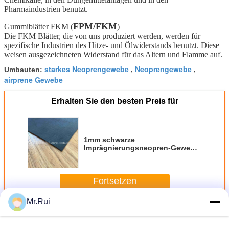
Pharmaindustrien benutzt.
FPM/FKM
Gummiblätter FKM
(
)
:
Die FKM Blätter, die von uns produziert werden, werden für
spezifische Industrien des Hitze- und Ölwiderstands benutzt. Diese
weisen ausgezeichneten Widerstand für das Altern und Flamme auf.
starkes Neoprengewebe
Neoprengewebe
Umbauten:
,
,
airprene Gewebe
Erhalten Sie den besten Preis für
1mm schwarze
Imprägnierungsneopren-Gewebe-
Rolle für aufblasbarer Boots-
Regenmantel-gummierten Stoff
Fortsetzen
Mr.Rui
Neopren-Gewebe-Rolle
Mehr