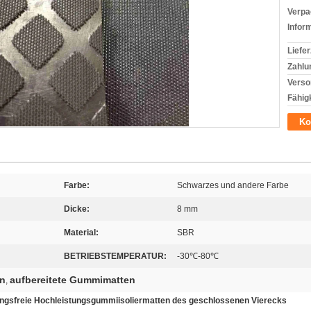
Verpa
Infor
Liefer
Zahlu
Verso
Fähigk
Ko
Farbe:
Schwarzes und andere Farbe
Dicke:
8 mm
Material:
SBR
BETRIEBSTEMPERATUR:
-30℃-80℃
n
aufbereitete Gummimatten
,
ngsfreie Hochleistungsgummiisoliermatten des geschlossenen Vierecks