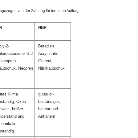
bgezogen von der Zahlung für formalen Auftrag.
R
NBR
oly-2-
Butadien
hlorobutadiene -1,3
Acrylnitrile-
hloropren-
Gummi,
autschuk, Neopren
Nitrilkautschuk
utes Klima
gutes öl-
eständig, Ozon-
beständiges,
eweis, heißer
haltbar und
iderstand und
Antialtern
hemikalie
eständig