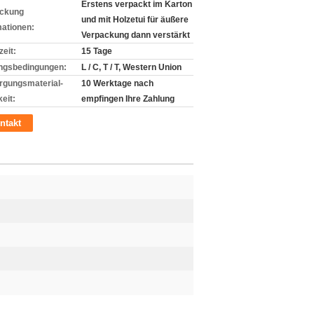
Erstens verpackt im Karton
ckung
und mit Holzetui für äußere
mationen:
Verpackung dann verstärkt
zeit:
15 Tage
ngsbedingungen:
L / C, T / T, Western Union
rgungsmaterial-
10 Werktage nach
eit:
empfingen Ihre Zahlung
ntakt