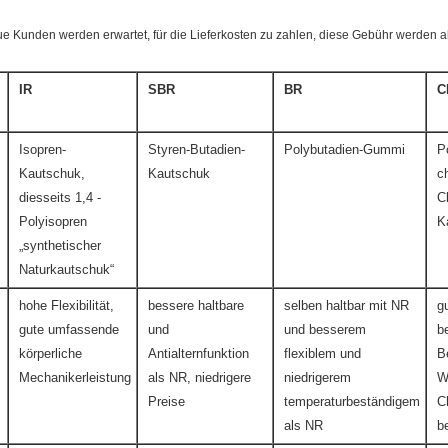
ue Kunden werden erwartet, für die Lieferkosten zu zahlen, diese Gebühr werden a
IR
SBR
BR
C
Isopren-
Styren-Butadien-
Polybutadien-Gummi
P
Kautschuk,
Kautschuk
c
diesseits 1,4 -
C
Polyisopren
K
„synthetischer
Naturkautschuk“
hohe Flexibilität,
bessere haltbare
selben haltbar mit NR
g
gute umfassende
und
und besserem
b
körperliche
Antialternfunktion
flexiblem und
B
Mechanikerleistung
als NR, niedrigere
niedrigerem
W
Preise
temperaturbeständigem
C
als NR
b