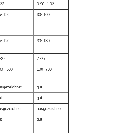
,23
0.96~1.02
5~120
30~100
5~120
30~130
~27
7~27
00~ 600
100~700
usgezeichnet
gut
ut
gut
usgezeichnet
ausgezeichnet
ut
gut