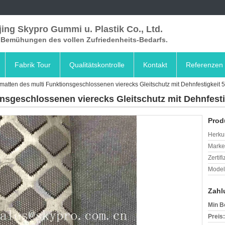
ing Skypro Gummi u. Plastik Co., Ltd.
e Bemühungen des vollen Zufriedenheits-Bedarfs.
Fabrik Tour
Qualitätskontrolle
Kontakt
Referenzen
atten des multi Funktionsgeschlossenen vierecks Gleitschutz mit Dehnfestigkeit
sgeschlossenen vierecks Gleitschutz mit Dehnfest
Prod
Herkun
Mark
Zertif
Model
Zahl
Min B
Preis: