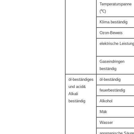
Temperaturspanne
(℃)
Klima beständig
Ozon-Beweis
elektrische Leistun
Gaseindringen
beständig
öl-beständiges
öl-beständig
und acid&
feuerbeständig
Alkali
beständig
Alkohol
Mäk
Wasser
anorganische Säure