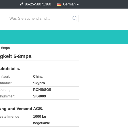
86-25-58071360
German
search
 5-8mpa
igkeit 5-8mpa
uktdetails:
ftsort:
China
enname:
Skypro
izierung:
ROHS/SGS
lnummer:
SK4009
ung und Versand AGB:
estellmenge:
1000 kg
negotiable