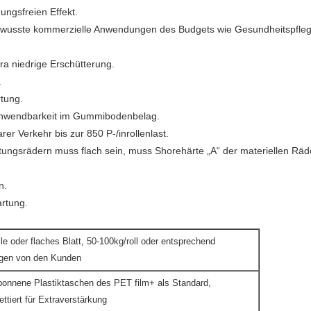
ungsfreien Effekt.
 bewusste kommerzielle Anwendungen des Budgets wie Gesundheitspflege
tra niedrige Erschütterung.
.
rtung.
e Anwendbarkeit im Gummibodenbelag.
er Verkehr bis zur 850 P-/inrollenlast.
ungsrädern muss flach sein, muss Shorehärte „A“ der materiellen Räder 
n.
artung.
lle oder flaches Blatt, 50-100kg/roll oder entsprechend
agen von den Kunden
ponnene Plastiktaschen des PET film+ als Standard,
ttiert für Extraverstärkung