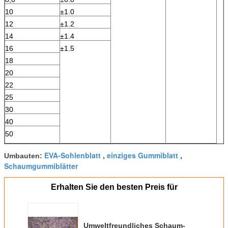
10
±1.0
12
±1.2
14
±1.4
16
±1.5
18
20
22
25
30
40
50
EVA-Sohlenblatt
einziges Gummiblatt
Umbauten:
,
,
Schaumgummiblätter
Erhalten Sie den besten Preis für
Umweltfreundliches Schaum-