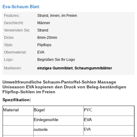
Eva-Schaum Blatt
Features:
Strand, Innen, im Freien
Geschlecht:
Männer
Verwenden Sie:
Strand
Dicke:
8mm-20mm
Style:
Flipflops
Obermaterial:
EVA
Logo:
Begrüßen Sie Ihr Logo
einziges Gummiblatt
Schaumgummiblätter
Markieren:
,
Umweltfreundliche Schaum-Pantoffel-Sohlen Massage
Uniseason EVA kopieren den Druck von Beleg-beständigen
Flipflop-Sohlen im Freien
Spezifikation:
Material
Bügel
PVC
Einlegesohle
EVA
outsole
EVA