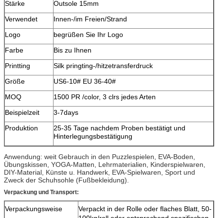
Stärke
Outsole 15mm
Verwendet
Innen-/im Freien/Strand
Logo
begrüßen Sie Ihr Logo
Farbe
Bis zu Ihnen
Printting
Silk pringting-/hitzetransferdruck
Größe
US6-10# EU 36-40#
MOQ
1500 PR /color, 3 clrs jedes Arten
Beispielzeit
3-7days
Produktion
25-35 Tage nachdem Proben bestätigt und
Hinterlegungsbestätigung
Anwendung: weit Gebrauch in den Puzzlespielen, EVA-Boden,
Übungskissen, YOGA-Matten, Lehrmaterialien, Kinderspielwaren,
DIY-Material, Künste u. Handwerk, EVA-Spielwaren, Sport und
Zweck der Schuhsohle (Fußbekleidung).
Verpackung und Transport:
Verpackungsweise
Verpackt in der Rolle oder flaches Blatt, 50-
100kg/roll oder entsprechend spezifischen