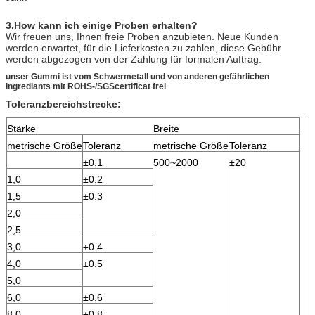
3.How kann ich einige Proben erhalten?
Wir freuen uns, Ihnen freie Proben anzubieten. Neue Kunden
werden erwartet, für die Lieferkosten zu zahlen, diese Gebühr
werden abgezogen von der Zahlung für formalen Auftrag.
unser Gummi ist vom Schwermetall und von anderen gefährlichen
ingrediants mit ROHS-/SGScertificat frei
Toleranzbereichstrecke:
Stärke
Breite
metrische Größe
Toleranz
metrische Größe
Toleranz
±0.1
500~2000
±20
1,0
±0.2
1,5
±0.3
2,0
2,5
3,0
±0.4
4,0
±0.5
5,0
6,0
±0.6
8,0
±0.8