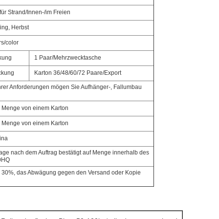
für Strand/Innen-/im Freien
ing, Herbst
s/color
kung
1 Paar/Mehrzwecktasche
ckung
Karton 36/48/60/72 Paare/Export
rer Anforderungen mögen Sie Aufhänger-, Fallumbau
er Menge von einem Karton
er Menge von einem Karton
ina
age nach dem Auftrag bestätigt auf Menge innerhalb des
40HQ
T 30%, das Abwägung gegen den Versand oder Kopie