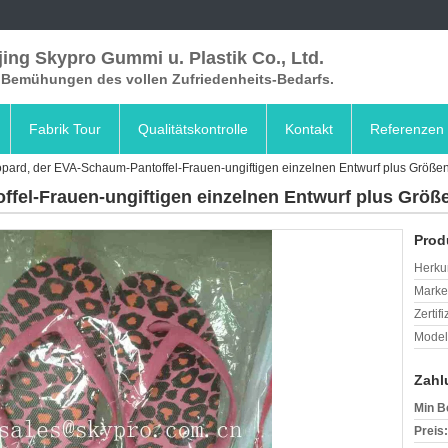
ing Skypro Gummi u. Plastik Co., Ltd.
e Bemühungen des vollen Zufriedenheits-Bedarfs.
Fabrik Tour
Qualitätskontrolle
Kontakt
Referenzen
pard, der EVA-Schaum-Pantoffel-Frauen-ungiftigen einzelnen Entwurf plus Größen-
fel-Frauen-ungiftigen einzelnen Entwurf plus Größe
Prod
Herkun
Mark
Zertif
Model
Zahl
Min B
Preis: