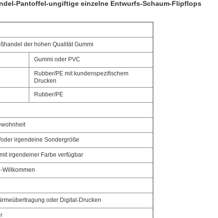
l-Pantoffel-ungiftige einzelne Entwurfs-Schaum-Flipflops
ßhandel der hohen Qualität Gummi
Gummi oder PVC
Rubber/PE mit kundenspezifischem
Drucken
Rubber/PE
wohnheit
/oder irgendeine Sondergröße
mit irgendeiner Farbe verfügbar
-Willkommen
ärmeübertragung oder Digital-Drucken
r