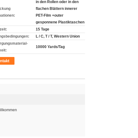
in den Rollen oder in den
ckung
flachen Blättern innerer
mationen:
PET-Film +outer
gesponnene Plastiktaschen
zeit:
15 Tage
ngsbedingungen:
L / C, T / T, Western Union
rgungsmaterial-
10000 Yards/Tag
eit:
ntakt
Willkommen