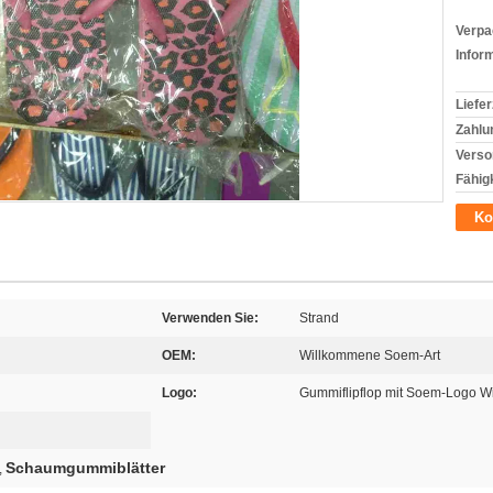
Verpa
Infor
Liefer
Zahlu
Verso
Fähigk
Ko
Verwenden Sie:
Strand
OEM:
Willkommene Soem-Art
Logo:
Gummiflipflop mit Soem-Logo 
Schaumgummiblätter
,