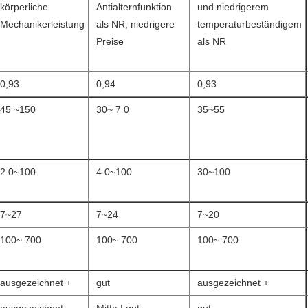
körperliche
Antialternfunktion
und niedrigerem
Mechanikerleistung
als NR, niedrigere
temperaturbeständigem
Preise
als NR
0,93
0,94
0,93
45 ~150
30~ 7 0
35~55
2 0~100
4 0~100
30~100
7~27
7~24
7~20
100~ 700
100~ 700
100~ 700
ausgezeichnet +
gut
ausgezeichnet +