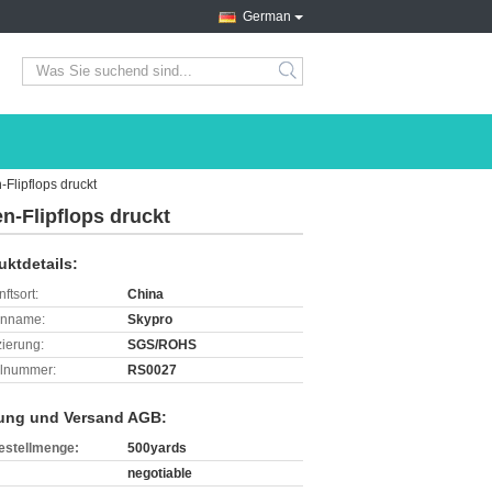
German
search
Flipflops druckt
n-Flipflops druckt
uktdetails:
ftsort:
China
enname:
Skypro
izierung:
SGS/ROHS
lnummer:
RS0027
ung und Versand AGB:
estellmenge:
500yards
negotiable