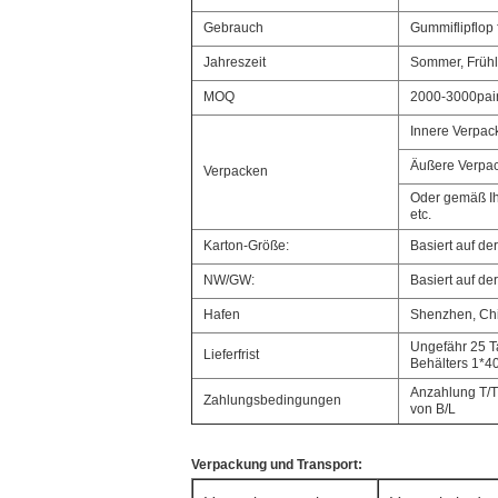
Gebrauch
Gummiflipflop 
Jahreszeit
Sommer, Frühl
MOQ
2000-3000pair
Innere Verpac
Äußere Verpa
Verpacken
Oder gemäß Ih
etc.
Karton-Größe:
Basiert auf d
NW/GW:
Basiert auf d
Hafen
Shenzhen, Ch
Ungefähr 25 T
Lieferfrist
Behälters 1*
Anzahlung T/
Zahlungsbedingungen
von B/L
Verpackung und Transport: