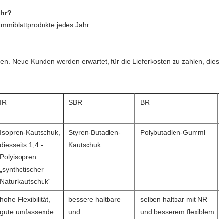
ahr?
mmiblattprodukte jedes Jahr.
eten. Neue Kunden werden erwartet, für die Lieferkosten zu zahlen, d
IR
SBR
BR
Isopren-Kautschuk,
Styren-Butadien-
Polybutadien-Gummi
diesseits 1,4 -
Kautschuk
Polyisopren
„synthetischer
Naturkautschuk“
hohe Flexibilität,
bessere haltbare
selben haltbar mit NR
gute umfassende
und
und besserem flexiblem