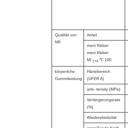
Qualität von
Anteil
NR
meni Kleber
meni Kleber
Ml
℃ 100
1+4
körperliche
Härtebereich
Gummileistung
(UFER A)
anti--tensity (MPa)
Verlängerungsrate
(%)
Wiederelastizität