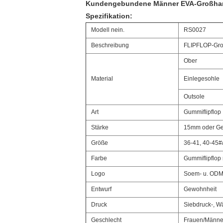
Kundengebundene Männer EVA-Großhande
Spezifikation:
Modell nein.
RS0027
Beschreibung
FLIPFLOP-Gro
Ober
Material
Einlegesohle
Outsole
Art
Gummiflipflop
Stärke
15mm oder Ge
Größe
36-41, 40-45#
Farbe
Gummiflipflop 
Logo
Soem- u. ODM
Entwurf
Gewohnheit
Druck
Siebdruck-, W
Geschlecht
Frauen/Männe