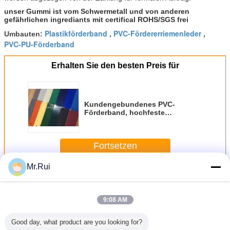
unser Gummi ist vom Schwermetall und von anderen
gefährlichen ingrediants mit certifical ROHS/SGS frei
Plastikförderband
PVC-Fördererriemenleder
Umbauten:
,
,
PVC-PU-Förderband
Erhalten Sie den besten Preis für
Kundengebundenes PVC-
Förderband, hochfeste
Plastikförderband 3-50mm Stärke
Fortsetzen
Mr.Rui
PVC-Förderband
Mehr
9:08 AM
Good day, what product are you looking for?