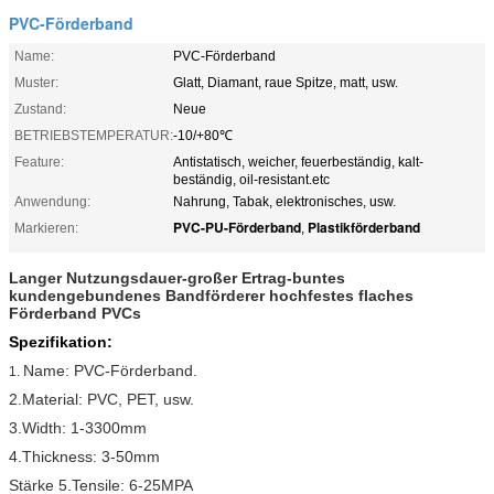
PVC-Förderband
Name:
PVC-Förderband
Muster:
Glatt, Diamant, raue Spitze, matt, usw.
Zustand:
Neue
BETRIEBSTEMPERATUR:
-10/+80℃
Feature:
Antistatisch, weicher, feuerbeständig, kalt-
beständig, oil-resistant.etc
Anwendung:
Nahrung, Tabak, elektronisches, usw.
PVC-PU-Förderband
Plastikförderband
Markieren:
,
Langer Nutzungsdauer-großer Ertrag-buntes
kundengebundenes Bandförderer hochfestes flaches
Förderband PVCs
Spezifikation:
Name: PVC-Förderband.
1.
2.Material: PVC, PET, usw.
3.Width: 1-3300mm
4.Thickness: 3-50mm
Stärke 5.Tensile: 6-25MPA