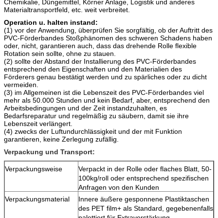
Chemikalie, Düngemittel, Körner Anlage, Logistik und anderes
Materialtransportfeld, etc. weit verbreitet.
Operation u. halten instand:
(1) vor der Anwendung, überprüfen Sie sorgfältig, ob der Auftritt des
PVC-Förderbandes Stoßphänomen des schweren Schadens haben
oder, nicht, garantieren auch, dass das drehende Rolle flexible
Rotation sein sollte, ohne zu stauen.
(2) sollte der Abstand der Installierung des PVC-Förderbandes
entsprechend den Eigenschaften und den Materialien des
Förderers genau bestätigt werden und zu spärliches oder zu dicht
vermeiden.
(3) im Allgemeinen ist die Lebenszeit des PVC-Förderbandes viel
mehr als 50.000 Stunden und kein Bedarf, aber, entsprechend den
Arbeitsbedingungen und der Zeit instandzuhalten, es
Bedarfsreparatur und regelmäßig zu säubern, damit sie ihre
Lebenszeit verlängert.
(4) zwecks der Luftundurchlässigkeit und der mit Funktion
garantieren, keine Zerlegung zufällig.
Verpackung und Transport:
Verpackungsweise
Verpackt in der Rolle oder flaches Blatt, 50-
100kg/roll oder entsprechend spezifischen
Anfragen von den Kunden
Verpackungsmaterial
Innere äußere gesponnene Plastiktaschen
des PET film+ als Standard, gegebenenfalls
palettiert für Extraverstärkung