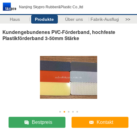
Nanjing Skypro Rubber&Plastic Co.,ltd
Haus
Produkte
Über uns
Fabrik-Ausflug
>>
Kundengebundenes PVC-Förderband, hochfeste
Plastikförderband 3-50mm Stärke
Bestpreis
Kontakt