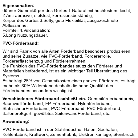
Eigenschaften:
dünner Gummikörper des Gurtes 1.Natural mit hochfestem, leicht;
2.Anti-abrasive, stoßfest, korrosionsbeständig;
Körper des Gurtes 3.Softy, gute Flexibilität, ausgezeichnete
Abflussrinne;
Formteil 4.Vulcanization;
5.Long Nutzungsdauer.
PVC-Förderband:
Wir sind Fabrik von alle Arten Förderband besonders produzieren
und seine Zusätze, wie PVC-Förderband, Fördererrolle,
Fördererflaschenzug und Fördererrahmen.
Die Funktion des PVC-Förderbandes stützt den Förderer und
Materialien befördernd, ist es ein wichtiger Teil Übermittlung des
Systems.
Es beträgt 25% von Gesamtkosten eines ganzen Förderers, es trägt
mehr, als 30% Widerstand deshalb die hohe Qualität des
Förderbandes besonders wichtig ist.
Verschiedenes Förderband schließt ein:
Gummiförderbandpreis,
Baumwollförderband, EP-Förderband, Nylonförderband,
StahlschnurFörderband, PVC-Förderband, PVC-Förderband,
Ballenpreßgurt, gewölbtes SeitenwandFörderband, etc.
Anwendung:
PVC-Förderband ist in der Stahlindustrie, Hafen, Seehafen,
Kohlenfabrik, Kraftwerk, Zementfabrik, Elektronikanlage, Steinbruch,