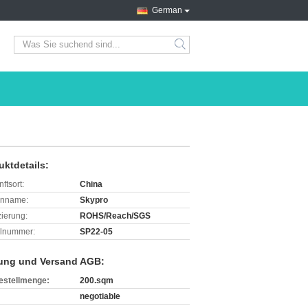
German
search
uktdetails:
ftsort:
China
enname:
Skypro
izierung:
ROHS/Reach/SGS
lnummer:
SP22-05
ung und Versand AGB:
estellmenge:
200.sqm
negotiable