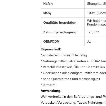
Hafen
Shanghai, 
MOQ
100m (L)*2
Wir haben un
Qualitäts-Inspektion
Kundeninspe
Zahlungsbedingung
T/T, L/C
OEM/ODM
Ja
Eigenschaft:
* antistatisch und nicht leitfähig
* Nahrungsmittelqualitätsarten zu FDA-Sta
* Verschleißfestigkeit, Öle und Chemikalien
* Oberflächen mit niedrigem, mittlerem od
* hohe Querstarrheit und Masshaltigkeit
* lärmarm
Anwendung:
Weit verbreitet in den Beförderungs- und 
Verpacken/Verpackung, Tabak, Nahrungsmitt