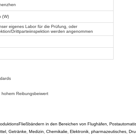
Shenzhen
m (W)
ser eigenes Labor für die Prüfung, oder
ktion/Drittparteiinspektion werden angenommen
ndards
er hohem Reibungsbeiwert
ProduktionsFließbändern in den Bereichen von Flughäfen, Postautomati
el, Getränke, Medizin, Chemikalie, Elektronik, pharmazeutisches, Druc