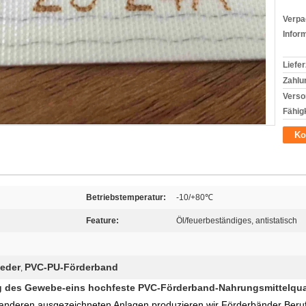
Verpa
Infor
Liefer
Zahlu
Verso
Fähigk
Ko
Betriebstemperatur:
-10/+80℃
Feature:
Öl/feuerbeständiges, antistatisch
leder
PVC-PU-Förderband
,
ung des Gewebe-eins hochfeste PVC-Förderband-Nahrungsmittelqua
nderen ausgezeichneten Anlagen produzieren wir Förderbänder Berufs-