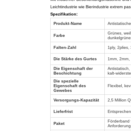
Leichtindustrie wie Bierindustrie extrem pas
Spezifikation:
Produkt-Name
Antistatisc
Grünes, weiß
Farbe
dunkelgrünes
Falten-Zahl
1ply, 2plies,
Die Stärke des Gurtes
1mm, 2mm, 
Die Eigenschaft der
Antistatisch,
Beschichtung
kalt-widerst
Die spezielle
Eigenschaft des
Flexibel, kev
Gewebes
Versorgungs-Kapazität
2,5 Million 
Lieferfrist
Entsprechend
Förderband v
Paket
Anforderung