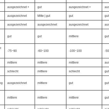
ausgezeichnet +
gut
ausgezeichnet +
au
ausgezeichnet
Mitte | gut
gut
gut
ausgezeichnet
ausgezeichnet
ausgezeichnet
au
gut
gut
mittlere
gut
e
-75~90
-60~100
-100~100
-5
mittlere
mittlere
mittlere
au
schlecht
mittlere
schlecht
gut
ung
ausgezeichnet
mittlere
gut
gut
mittlere
mittlere
mittlere
gut