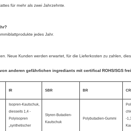
attes für mehr als zwei Jahrzehnte.
ahr?
mmiblattprodukte jedes Jahr.
eten. Neue Kunden werden erwartet, für die Lieferkosten zu zahlen, d
on anderen gefährlichen ingrediants mit certifical ROHS/SGS frei
IR
SBR
BR
CR
Isopren-Kautschuk,
Pol
diesseits 1,4 -
chl
Styren-Butadien-
Polyisopren
Polybutadien-Gummi
-1,
Kautschuk
„synthetischer
Kau