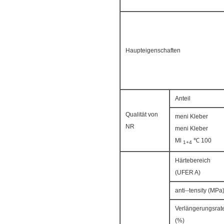
Haupteigenschaften
Anteil
Qualität von
meni Kleber
NR
meni Kleber
Ml
℃ 100
1+4
Härtebereich
(UFER A)
anti--tensity (MPa
Verlängerungsrat
(%)