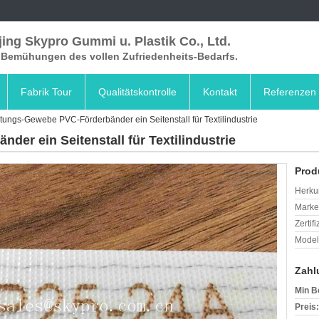
ing Skypro Gummi u. Plastik Co., Ltd.
e Bemühungen des vollen Zufriedenheits-Bedarfs.
Fabrik Tour
Qualitätskontrolle
Kontakt
Referenzen
tungs-Gewebe PVC-Förderbänder ein Seitenstall für Textilindustrie
er ein Seitenstall für Textilindustrie
Prod
Herkun
Mark
Zertif
Model
Zahl
Min B
Preis: