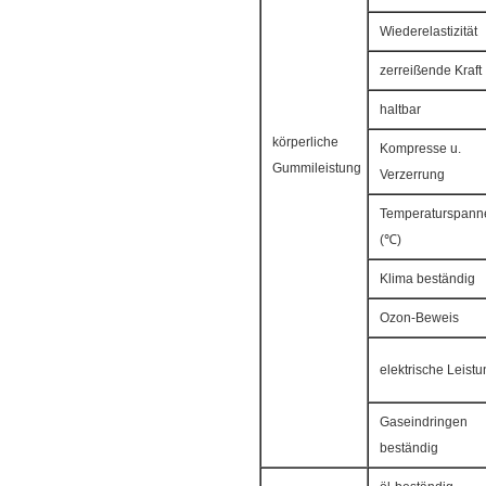
Wiederelastizität
zerreißende Kraft
haltbar
körperliche
Kompresse u.
Gummileistung
Verzerrung
Temperaturspann
(℃)
Klima beständig
Ozon-Beweis
elektrische Leist
Gaseindringen
beständig