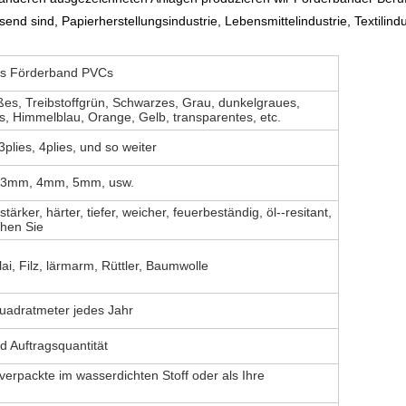
send sind, Papierherstellungsindustrie, Lebensmittelindustrie, Textilindu
hes Förderband PVCs
es, Treibstoffgrün, Schwarzes, Grau, dunkelgraues,
, Himmelblau, Orange, Gelb, transparentes, etc.
 3plies, 4plies, und so weiter
3mm, 4mm, 5mm, usw.
 stärker, härter, tiefer, weicher, feuerbeständig, öl--resitant,
ehen Sie
lai, Filz, lärmarm, Rüttler, Baumwolle
Quadratmeter jedes Jahr
 Auftragsquantität
erpackte im wasserdichten Stoff oder als Ihre