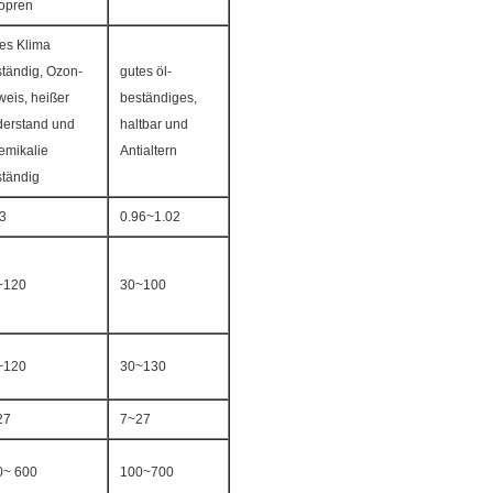
opren
es Klima
tändig, Ozon-
gutes öl-
eis, heißer
beständiges,
derstand und
haltbar und
emikalie
Antialtern
tändig
3
0.96~1.02
~120
30~100
~120
30~130
27
7~27
0~ 600
100~700