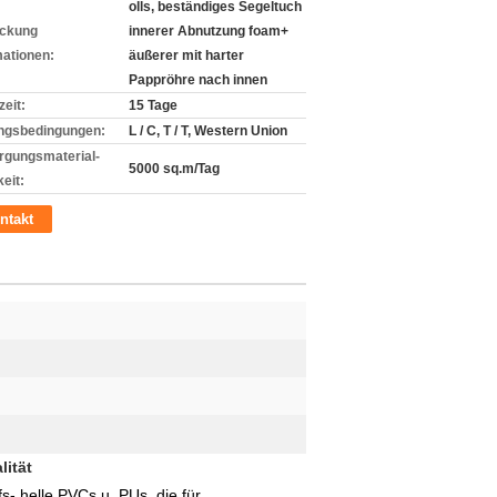
olls, beständiges Segeltuch
ckung
innerer Abnutzung foam+
mationen:
äußerer mit harter
Pappröhre nach innen
zeit:
15 Tage
ngsbedingungen:
L / C, T / T, Western Union
rgungsmaterial-
5000 sq.m/Tag
eit:
ntakt
lität
 helle PVCs u. PUs, die für