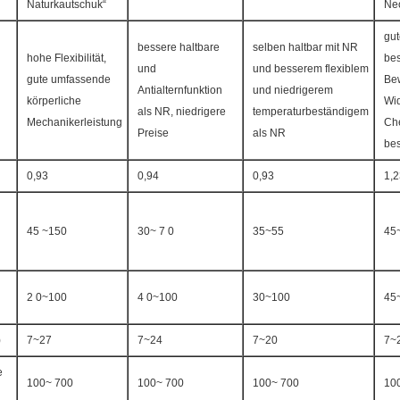
Naturkautschuk“
Ne
gut
bessere haltbare
selben haltbar mit NR
hohe Flexibilität,
bes
und
und besserem flexiblem
gute umfassende
Bew
Antialternfunktion
und niedrigerem
körperliche
Wi
als NR, niedrigere
temperaturbeständigem
Mechanikerleistung
Ch
Preise
als NR
bes
0,93
0,94
0,93
1,2
45 ~150
30~ 7 0
35~55
45
2 0~100
4 0~100
30~100
45
)
7~27
7~24
7~20
7~
e
100~ 700
100~ 700
100~ 700
10