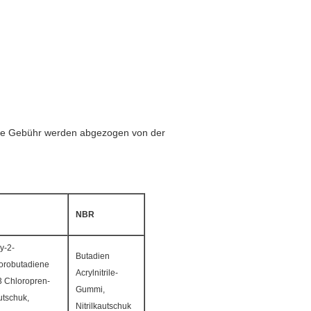
iese Gebühr werden abgezogen von der
NBR
y-2-
Butadien
orobutadiene
Acrylnitrile-
3 Chloropren-
Gummi,
tschuk,
Nitrilkautschuk