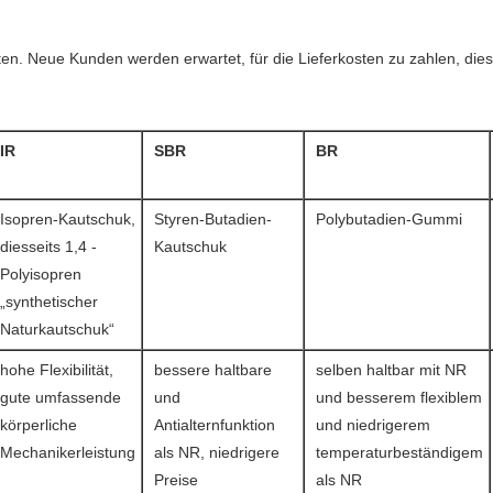
eten. Neue Kunden werden erwartet, für die Lieferkosten zu zahlen, d
IR
SBR
BR
Isopren-Kautschuk,
Styren-Butadien-
Polybutadien-Gummi
diesseits 1,4 -
Kautschuk
Polyisopren
„synthetischer
Naturkautschuk“
hohe Flexibilität,
bessere haltbare
selben haltbar mit NR
gute umfassende
und
und besserem flexiblem
körperliche
Antialternfunktion
und niedrigerem
Mechanikerleistung
als NR, niedrigere
temperaturbeständigem
Preise
als NR