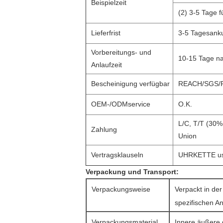
Beispielzeit
(2) 3-5 Tage 
Lieferfrist
3-5 Tagesank
Vorbereitungs- und
10-15 Tage n
Anlaufzeit
Bescheinigung verfügbar
REACH/SGS/
OEM-/ODMservice
O.K.
L/C, T/T (30%
Zahlung
Union
Vertragsklauseln
UHRKETTE u
Verpackung und Transport:
Verpackungsweise
Verpackt in der
spezifischen A
Verpackungsmaterial
Innere äußere 