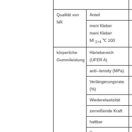
Qualität von
Anteil
NR
meni Kleber
meni Kleber
Ml
℃ 100
1+4
körperliche
Härtebereich
Gummileistung
(UFER A)
anti--tensity (MPa)
Verlängerungsrate
(%)
Wiederelastizität
zerreißende Kraft
haltbar