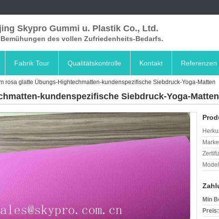
ing Skypro Gummi u. Plastik Co., Ltd.
e Bemühungen des vollen Zufriedenheits-Bedarfs.
Fabrik Tour
Qualitätskontrolle
Kontakt
Referenzen
 rosa glatte Übungs-Hightechmatten-kundenspezifische Siebdruck-Yoga-Matten
chmatten-kundenspezifische Siebdruck-Yoga-Matten
Prod
Herkun
Mark
Zertif
Model
Zahl
Min B
Preis: