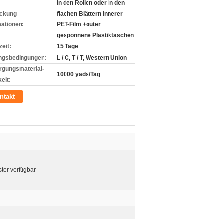
in den Rollen oder in den
ckung
flachen Blättern innerer
mationen:
PET-Film +outer
gesponnene Plastiktaschen
zeit:
15 Tage
ngsbedingungen:
L / C, T / T, Western Union
rgungsmaterial-
10000 yads/Tag
eit:
ntakt
ter verfügbar