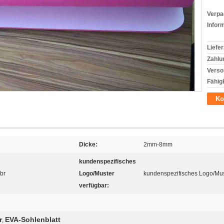
Verpa
Infor
Liefer
Zahlu
Verso
Fähigk
Ko
Dicke:
2mm-8mm
kundenspezifisches
br
Logo/Muster
kundenspezifisches Logo/Mus
verfügbar:
r
EVA-Sohlenblatt
,