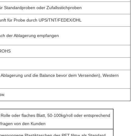
für Standardproben oder Zufallsstichproben
unft für Probe durch UPS/TNT/FEDEX/DHL
ach der Ablagerung empfangen
ROHS
 Ablagerung und die Balance bevor dem Versenden), Western
sw.
 Rolle oder flaches Blatt, 50-100kg/roll oder entsprechend
nfragen von den Kunden
gesponnene Plastiktaschen des PET film+ als Standard,