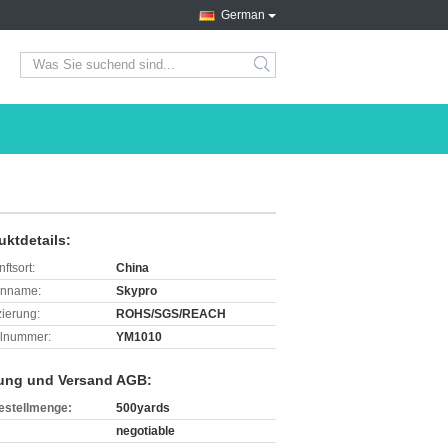
German
search
uktdetails:
ftsort:
China
enname:
Skypro
izierung:
ROHS/SGS/REACH
lnummer:
YM1010
ung und Versand AGB:
estellmenge:
500yards
negotiable