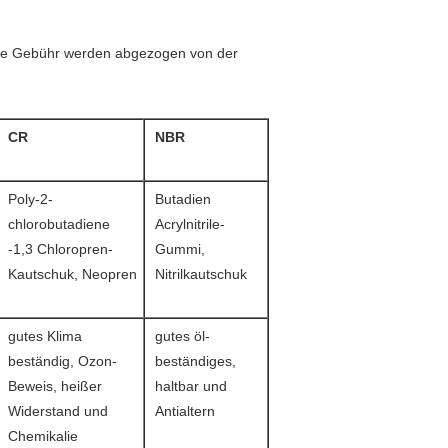
iese Gebühr werden abgezogen von der
CR
NBR
Poly-2-
Butadien
chlorobutadiene
Acrylnitrile-
-1,3 Chloropren-
Gummi,
Kautschuk, Neopren
Nitrilkautschuk
gutes Klima
gutes öl-
beständig, Ozon-
beständiges,
Beweis, heißer
haltbar und
Widerstand und
Antialtern
Chemikalie