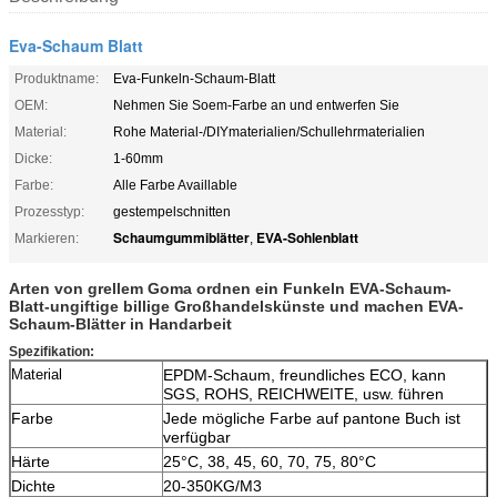
Eva-Schaum Blatt
Produktname:
Eva-Funkeln-Schaum-Blatt
OEM:
Nehmen Sie Soem-Farbe an und entwerfen Sie
Material:
Rohe Material-/DIYmaterialien/Schullehrmaterialien
Dicke:
1-60mm
Farbe:
Alle Farbe Availlable
Prozesstyp:
gestempelschnitten
Schaumgummiblätter
EVA-Sohlenblatt
Markieren:
,
Arten von grellem Goma ordnen ein Funkeln EVA-Schaum-
Blatt-ungiftige billige Großhandelskünste und machen EVA-
Schaum-Blätter in Handarbeit
Spezifikation:
EPDM-Schaum, freundliches ECO, kann
Material
SGS, ROHS, REICHWEITE, usw. führen
Farbe
Jede mögliche Farbe auf pantone Buch ist
verfügbar
Härte
25°C, 38, 45, 60, 70, 75, 80°C
Dichte
20-350KG/M3