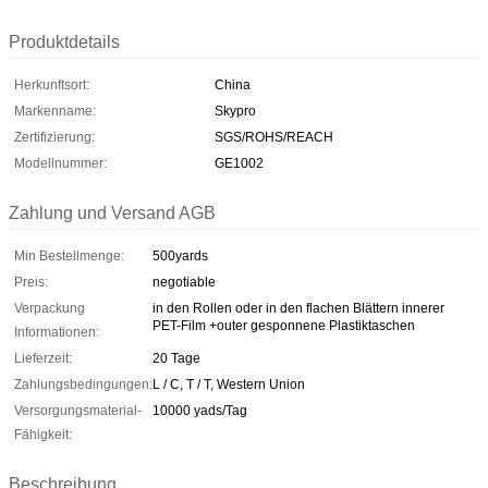
Produktdetails
Herkunftsort:
China
Markenname:
Skypro
Zertifizierung:
SGS/ROHS/REACH
Modellnummer:
GE1002
Zahlung und Versand AGB
Min Bestellmenge:
500yards
Preis:
negotiable
Verpackung
in den Rollen oder in den flachen Blättern innerer
PET-Film +outer gesponnene Plastiktaschen
Informationen:
Lieferzeit:
20 Tage
Zahlungsbedingungen:
L / C, T / T, Western Union
Versorgungsmaterial-
10000 yads/Tag
Fähigkeit:
Beschreibung