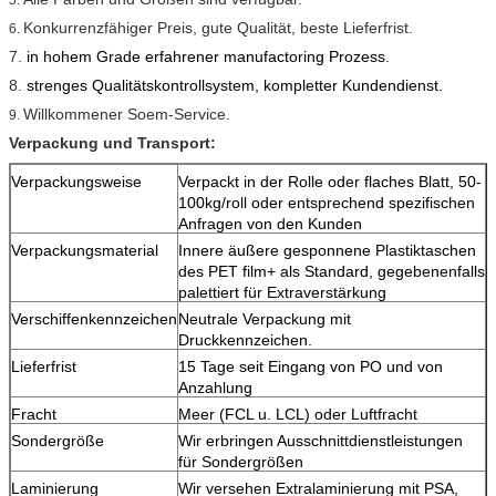
Konkurrenzfähiger Preis, gute Qualität, beste Lieferfrist.
6.
7.
in hohem Grade erfahrener manufactoring Prozess.
8.
strenges Qualitätskontrollsystem, kompletter Kundendienst.
Willkommener Soem-Service.
9.
Verpackung und Transport:
Verpackungsweise
Verpackt in der Rolle oder flaches Blatt, 50-
100kg/roll oder entsprechend spezifischen
Anfragen von den Kunden
Verpackungsmaterial
Innere äußere gesponnene Plastiktaschen
des PET film+ als Standard, gegebenenfalls
palettiert für Extraverstärkung
Verschiffenkennzeichen
Neutrale Verpackung mit
Druckkennzeichen.
Lieferfrist
15 Tage seit Eingang von PO und von
Anzahlung
Fracht
Meer (FCL u. LCL) oder Luftfracht
Sondergröße
Wir erbringen Ausschnittdienstleistungen
für Sondergrößen
Laminierung
Wir versehen Extralaminierung mit PSA,