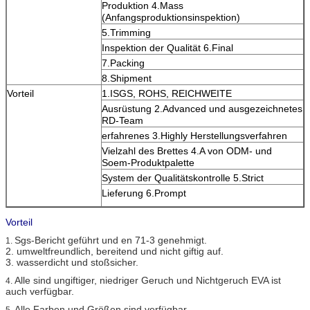
Produktion 4.Mass
(Anfangsproduktionsinspektion)
5.Trimming
Inspektion der Qualität 6.Final
7.Packing
8.Shipment
Vorteil
1.ISGS, ROHS, REICHWEITE
Ausrüstung 2.Advanced und ausgezeichnetes
RD-Team
erfahrenes 3.Highly Herstellungsverfahren
Vielzahl des Brettes 4.A von ODM- und
Soem-Produktpalette
System der Qualitätskontrolle 5.Strict
Lieferung 6.Prompt
Vorteil
Sgs-Bericht geführt und en 71-3 genehmigt.
1.
2. umweltfreundlich, bereitend und nicht giftig auf.
3. wasserdicht und stoßsicher.
Alle sind ungiftiger, niedriger Geruch und Nichtgeruch EVA ist
4.
auch verfügbar.
Alle Farben und Größen sind verfügbar.
5.