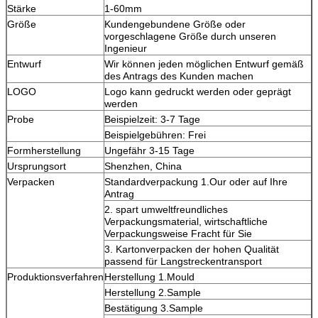
Stärke
1-60mm
Größe
Kundengebundene Größe oder
vorgeschlagene Größe durch unseren
Ingenieur
Entwurf
Wir können jeden möglichen Entwurf gemäß
des Antrags des Kunden machen
LOGO
Logo kann gedruckt werden oder geprägt
werden
Probe
Beispielzeit: 3-7 Tage
Beispielgebühren: Frei
Formherstellung
Ungefähr 3-15 Tage
Ursprungsort
Shenzhen, China
Verpacken
Standardverpackung 1.Our oder auf Ihre
Antrag
2. spart umweltfreundliches
Verpackungsmaterial, wirtschaftliche
Verpackungsweise Fracht für Sie
3. Kartonverpacken der hohen Qualität
passend für Langstreckentransport
Produktionsverfahren
Herstellung 1.Mould
Herstellung 2.Sample
Bestätigung 3.Sample