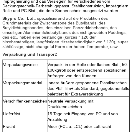
Imprägnierung und das Versiegeln für verschiedenes vom
Deckungstechnik-Farbstahl gepasst. Stahlkonstruktion, imprägniern
Rolle und PC-Blatt, die dem Sonnenschein ausgesetzt werden
Skypro Co., Ltd.
, spezialisierend auf die Produktion des
Grundmaterials der Zwischenzone des Butylbands, des
Butyldichtungsbandes, des einzelnen Panzerklebebands, des
einseitigen Aluminiumfoliebutylbands des nichtgewebten Puddings,
des etc., haben eine beständige (kurzes ° 120 der
hitzebeständigen, langfristigen Hitzebeständigkeit von ° 120), super
zähflüssige, nicht changeful Form der hohen Temperatur, usw.
Verpackung und Transport:
Verpackungsweise
Verpackt in der Rolle oder flaches Blatt, 50-
100kg/roll oder entsprechend spezifischen
Anfragen von den Kunden
Verpackungsmaterial
Innere äußere gesponnene Plastiktaschen
des PET film+ als Standard, gegebenenfalls
palettiert für Extraverstärkung
Verschiffenkennzeichen
Neutrale Verpackung mit
Druckkennzeichen.
Lieferfrist
15 Tage seit Eingang von PO und von
Anzahlung
Fracht
Meer (FCL u. LCL) oder Luftfracht