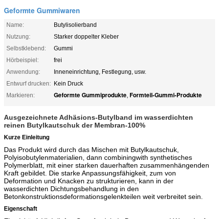
Geformte Gummiwaren
Name:
Butylisolierband
Nutzung:
Starker doppelter Kleber
Selbstklebend:
Gummi
Hörbeispiel:
frei
Anwendung:
Inneneinrichtung, Festlegung, usw.
Entwurf drucken:
Kein Druck
Geformte Gummiprodukte
Formteil-Gummi-Produkte
Markieren:
,
Ausgezeichnete Adhäsions-Butylband im wasserdichten
reinen Butylkautschuk der Membran-100%
Kurze Einleitung
Das Produkt wird durch das Mischen mit Butylkautschuk,
Polyisobutylenmaterialien, dann combiningwith synthetisches
Polymerblatt, mit einer starken dauerhaften zusammenhängenden
Kraft gebildet. Die starke Anpassungsfähigkeit, zum von
Deformation und Knacken zu strukturieren, kann in der
wasserdichten Dichtungsbehandlung in den
Betonkonstruktionsdeformationsgelenkteilen weit verbreitet sein.
Eigenschaft