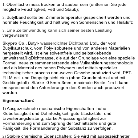
Oberfläche muss trocken und sauber sein (entfernen Sie jede
1.
mögliche Feuchtigkeit, Fett und Staub);
Butylband sollte bei Zimmertemperatur gespeichert werden und
2.
normale Feuchtigkeit und hält weg von Sonnenschein und Heißluft;
Eine Zeitanwendung kann sich seiner besten Leistung
3.
vergewissern.
Skypro Co.,
Butyl-
wasserdichter Dichtband
Ltd.
, der vom
Butylkautschuk, vom Poly-isobutene und
von anderen Materialien
hergestellt wird, ist eine solventfreie und selbstklebende
umweltsmäßigDichtmasse, die auf der Grundlage von eine spezielle
Formel, neue zusammensetzende eine Vulkanisierungstechnologie
und ein Material des hohen Polymers und mittels spezieller
technologischer process.non-woven Gewebe produziert wird, PET-
FILM ect. und Doppelgesicht eins (ohne Grundmaterial und mit
Griddingstoff). Stärke: 0.5mm-3mm, maximale Breite: 1m.It kann
entsprechend den Anforderungen des Kunden auch produziert
werden.
Eigenschaften:
Ausgezeichnete mechanische Eigenschaften: hohe
1)
Klebefestigkeit und Dehnfestigkeit, gute Elastizitäts- und
Erweiterungsleistung, starke Anpassungsfähigkeit zur
Formänderung und zum Sprung der Schnittstelle und gute
Fähigkeit, die Formänderung der Substanz zu verfolgen.
Stabile chemische Eigenschaften: Sie wird mit ausgezeichneter
2)