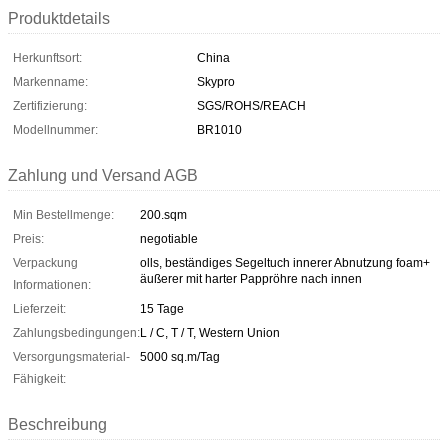
Produktdetails
Herkunftsort:
China
Markenname:
Skypro
Zertifizierung:
SGS/ROHS/REACH
Modellnummer:
BR1010
Zahlung und Versand AGB
Min Bestellmenge:
200.sqm
Preis:
negotiable
Verpackung
olls, beständiges Segeltuch innerer Abnutzung foam+
äußerer mit harter Pappröhre nach innen
Informationen:
Lieferzeit:
15 Tage
Zahlungsbedingungen:
L / C, T / T, Western Union
Versorgungsmaterial-
5000 sq.m/Tag
Fähigkeit:
Beschreibung