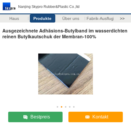
Nanjing Skypro Rubber&Plastic Co.,ltd
Haus
Produkte
Über uns
Fabrik-Ausflug
>>
Ausgezeichnete Adhäsions-Butylband im wasserdichten
reinen Butylkautschuk der Membran-100%
Bestpreis
Kontakt