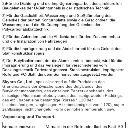
2)Für die Dichtung und die Imprägnierungsarbeit des strukturellen
Baugelenkes der U-Bahntunnels in der städtischen Technik.
Für die Gasdichtheit, Wasserenge und Stoßdämpfung des
3)
Gelenkes der bunten Konturnplatte sowie die Gasdichtheit, die
Wasserenge und die Stoßdämpfung des Gelenkes der
Polycarbonatsblatttechnik.
Für das Abbinden und die Abdichtarbeit für den Zusammenbau
4)
und die Installation von Fahrzeugen
Für die Imprägnierung und
die Abdichtarbeit für das Gelenk des
5)
Stahlkonstruktionsbaus.
Der Butylisolierband, der die Aluminiumfolie bedeckt, wird für die
6)
Imprägnierung und das Versiegeln für verschiedenes vom
Deckungstechnik-Farbstahl gepasst. Stahlkonstruktion, imprägniern
Rolle und PC-Blatt, die dem Sonnenschein ausgesetzt werden
Skypro Co., Ltd.
, spezialisierend auf die Produktion des
Grundmaterials der Zwischenzone des Butylbands, des
Butyldichtungsbandes, des einzelnen Panzerklebebands, des
einseitigen Aluminiumfoliebutylbands des nichtgewebten Puddings,
des etc., haben eine beständige (kurzes ° 120 der
hitzebeständigen, langfristigen Hitzebeständigkeit von ° 120), super
zähflüssige, nicht changeful Form der hohen Temperatur, usw.
Verpackung und Transport:
Verpackungsweise
Verpackt in der Rolle oder flaches Blatt, 50-