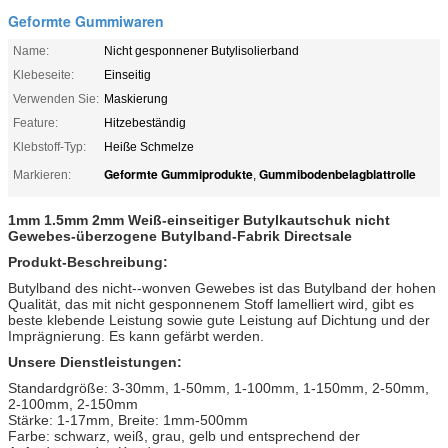
Geformte Gummiwaren
Name:
Nicht gesponnener Butylisolierband
Klebeseite:
Einseitig
Verwenden Sie:
Maskierung
Feature:
Hitzebeständig
Klebstoff-Typ:
Heiße Schmelze
Geformte Gummiprodukte
Gummibodenbelagblattrolle
Markieren:
,
1mm 1.5mm 2mm Weiß-einseitiger Butylkautschuk nicht
Gewebes-überzogene Butylband-Fabrik Directsale
Produkt-Beschreibung:
Butylband des nicht--wonven Gewebes ist das Butylband der hohen
Qualität, das mit nicht gesponnenem Stoff lamelliert wird, gibt es
beste klebende Leistung sowie gute Leistung auf Dichtung und der
Imprägnierung. Es kann gefärbt werden.
Unsere Dienstleistungen:
Standardgröße: 3-30mm, 1-50mm, 1-100mm, 1-150mm, 2-50mm,
2-100mm, 2-150mm
Stärke: 1-17mm, Breite: 1mm-500mm
Farbe: schwarz, weiß, grau, gelb und entsprechend der