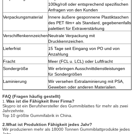
100kg/roll oder entsprechend spezifischen
Anfragen von den Kunden
Verpackungsmaterial
Innere äußere gesponnene Plastiktaschen
des PET film+ als Standard, gegebenenfalls
palettiert für Extraverstärkung
Verschiffenkennzeichen
Neutrale Verpackung mit
Druckkennzeichen.
Lieferfrist
15 Tage seit Eingang von PO und von
Anzahlung
Fracht
Meer (FCL u. LCL) oder Luftfracht
Sondergröße
Wir erbringen Ausschnittdienstleistungen
für Sondergrößen
Laminierung
Wir versehen Extralaminierung mit PSA,
Geweben oder anderen Materialien.
FAQ (Fragen häufig gestellt)
Was ist die Fähigkeit Ihrer Firma?
1.
Skypro ist ein Berufshersteller des Gummiblattes für mehr als zwei
Jahrzehnte.
Top 10 größte Gummifabrik in China.
2.What ist Produktion Fähigkeit jedes Jahr?
Wir produzieren mehr als 18000 Tonnen Gummiblattprodukte jedes
Jahr.