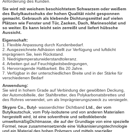
Anforderung des Kunden.
Sie wird mit weichem beschichtetem Schwarzem oder weißem
des Butylkautschuks der hohen Qualität nicht gesponnen
gemacht. Gebrauch als klebende Dichtungsmittel auf vielen
Plätzen wie Fenster und Tür, Zacken, Dach, Marinesoldat und
so weiter. Es kann leicht sein zerreißt und liefert hübsche
Aussicht.
Eigenschaft:
1.
Flexible Anpassung durch Kundenbedarf.
2.
Ausgezeichnete Adhäsion stellt zur Verfügung und luftdicht
imprägniern Sie, kein Rückstand.
3.
Niedrigtemperaturwiderstandtoleranz.
4.
Arbeiten gut auf Feuchtigkeitsbedingungen,
5.
Hervorragende Haltbarkeit. Bis 20 Jahre.
7.
Verfügbar in der unterschiedlichen Breite und in der Stärke für
verschiedenen Bedarf
Anwendung:
Sie wird in hohem Grade auf Verbindung der gewölbten Deckung,
der Automobilteile, der Stahlbretter, des Polykarbonatsbrettes und
des Rohres verwendet, um als Imprägnierungszweck zu versiegeln.
Skypro Co.,
Butyl-
wasserdichter Dichtband
Ltd.
, der vom
Butylkautschuk, vom Poly-isobutene und
von anderen Materialien
hergestellt wird, ist eine solventfreie und selbstklebende
umweltsmäßigDichtmasse, die auf der Grundlage von eine spezielle
Formel, neue zusammensetzende eine Vulkanisierungstechnologie
und ein Material des hohen Polymers und mittels spezieller