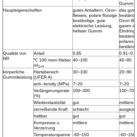
Gummi
Haupteigenschaften
gutes Antialtern, Ozon-
das gute
Beweis, polare flüssige
beständi
beständige, gute
Ozon-Be
elektrische Leistung,
gasen d
hellster Gummi
Eindring
beständi
polares l
beständi
Qualität von
Anteil
0,85
0.91~0.9
NR
℃ 100 meni Kleber
40~100
45~80
ml
1+4
körperliche
Härtebereich
30~100
20~90
Gummileistung
(UFER A)
anti--tensity (MPa)
7~20
7~20
Verlängerungsrate
100~300
100~700
(%)
Wiederelastizität
gut
mittlere
zerreißende Kraft
schlecht
ausgezei
haltbar
gut
gut
Kompresse u.
mittlere
mittlere
Verzerrung
Temperaturspanne
-60~150
-60~150