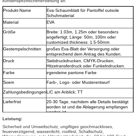
kundenspezifischeherstellung an.
Produkt-Name
Eva-Schaumblatt für Pantoffel outsole
Schuhmaterial
Material
EVA
Größe
Breite: 1.03m, 1.25m oder besonders
angefertigt; Länge: 50m, 100m oder
customized.thickness: 1.5-50mm
Gestempelschnitten
großes Eva-Blatt der Versorgung oder
entsprechend dem Antrag des Kunden.
Druck
Siebdruckdrucken, CMYK-Drucken,
Hitzetransferdruck oder Funkelndrucken.
Farbe
irgendeine pantone Farbe
Soem
Farb-, Logo- oder Musterentwurf
Zahlungsbedingungen
L/C am Anblick; TT
Lieferfrist
20-30 Tage, nachdem alle Details bestätigt
worden ist und die Ablagerung empfangen
worden ist.
Leistung:
Sicherheit und Umweltschutz, ungiftiges geschmackloses,
feuerverzögernd, wasserdicht, rostfest, Schallschutz,