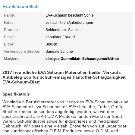
Eva-Schaum Blatt
Name:
EVA-Schaum beschuht Sohle
Farbe:
Je nach Ihren Anforderungen
Drucken:
Seidendruck, Stanzen
Design:
populärer Entwurf
Dicke:
Brauch
Verwendbare Strecke:
Sandale Schuhe
einziges Gummiblatt
Schaumgummiblätter
Markieren:
,
2017 freundliche EVA Schaum-Materialien heißer Verkaufs-
Antibeleg Eco für Schuh-einziges Pantoffel-Schlagzähigkeit
EVA-Schaum-Blatt
Spezifikation:
Wir sind ein Berufshersteller von Härte des EVA-Schaumblatt- und
EVA-Schaumroll.eva Schaums roll.EVA sheet.the, Farbe, Größe,
Streifen können besonders angefertigt werden, wir werden
spezialisiert auf alle Art E.V.A-Produkte für den Markt der Sport-
Waren, Schuhindustrie sowie für industrielles und medizinisch
Gebrauch. Wir bieten eine Vielzahl Entwürfen von auf Lager oder
von kundenspezifischen O.E.M-Produkten sowie O.D.M- und