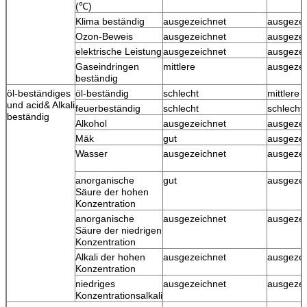
(℃)
Klima beständig
ausgezeichnet
ausgezei
Ozon-Beweis
ausgezeichnet
ausgezei
elektrische Leistung
ausgezeichnet
ausgezei
Gaseindringen
mittlere
ausgezei
beständig
öl-beständiges
öl-beständig
schlecht
mittlere
und acid& Alkali
feuerbeständig
schlecht
schlecht
beständig
Alkohol
ausgezeichnet
ausgezei
Mäk
gut
ausgezei
Wasser
ausgezeichnet
ausgezei
anorganische
gut
ausgezei
Säure der hohen
Konzentration
anorganische
ausgezeichnet
ausgezei
Säure der niedrigen
Konzentration
Alkali der hohen
ausgezeichnet
ausgezei
Konzentration
niedriges
ausgezeichnet
ausgezei
Konzentrationsalkali