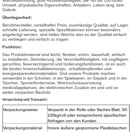
Wärmedämmung, gute Hitzebeständigkeit, die -60 bis 100-Grad-
Umwelt, physikalische Eigenschaften, Antialtern, Leben lang, kein
Gelenk.
Überlegenheit:
Berufshersteller, vorteilhafter Preis, zuverlässige Qualität, auf Lager,
schnelle Lieferung, spezielle Spezifikationen können besonders
angefertigt werden, sind helles Weiche also es der Qualität einfach
zu verbiegen und einfach zu tragen.
Funktion:
Das Produktmaterial sind leicht, flexibel, schön, dauerhaft, einfach
zu installieren, Demolierung, die Verschleißfestigkeit, mit ungiftigem,
geruchlos, feuerverzögernd und Isolierungsfunktionen, ist es auch
die besten Innenschalldämmungs-, schalldämpfenden und
energiesparendenmaterialien. Und unsere Produkte machen
verwendet in
Schuhen, in
Spielwaren, im Gepäck und in
den
den
den
Taschen, Sporterfordernisse, Motorschutzausrüstung,
medicalappliances, die elektronischen Zusätze ein und und so
weiter verpacken Bauholz
.
Verpackung und Transport:
Verpackungsweise
Verpackt in der Rolle oder flaches Blatt, 50-
100kg/roll oder entsprechend spezifischen
Anfragen von den Kunden
Verpackungsmaterial
Innere äußere gesponnene Plastiktaschen