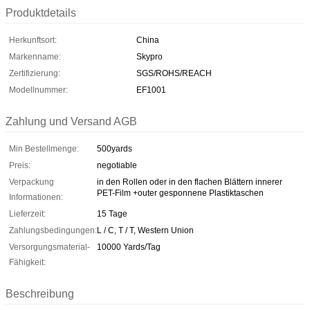
Produktdetails
Herkunftsort:
China
Markenname:
Skypro
Zertifizierung:
SGS/ROHS/REACH
Modellnummer:
EF1001
Zahlung und Versand AGB
Min Bestellmenge:
500yards
Preis:
negotiable
Verpackung
in den Rollen oder in den flachen Blättern innerer
PET-Film +outer gesponnene Plastiktaschen
Informationen:
Lieferzeit:
15 Tage
Zahlungsbedingungen:
L / C, T / T, Western Union
Versorgungsmaterial-
10000 Yards/Tag
Fähigkeit:
Beschreibung