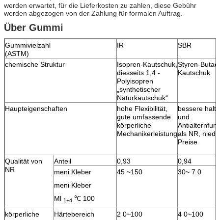
werden erwartet, für die Lieferkosten zu zahlen, diese Gebühr
werden abgezogen von der Zahlung für formalen Auftrag.
Über Gummi
Gummivielzahl
IR
SBR
(ASTM)
chemische Struktur
Isopren-Kautschuk,
Styren-Butad
diesseits 1,4 -
Kautschuk
Polyisopren
„synthetischer
Naturkautschuk“
Haupteigenschaften
hohe Flexibilität,
bessere halt
gute umfassende
und
körperliche
Antialternfunk
Mechanikerleistung
als NR, niedr
Preise
Qualität von
Anteil
0,93
0,94
NR
meni Kleber
45 ~150
30~ 7 0
meni Kleber
Ml
℃ 100
1+4
körperliche
Härtebereich
2 0~100
4 0~100