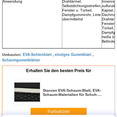
Anwendung
Drahtärmel,
Innenreif
Selbstdichtungsstreifen,
sulfurati
Fenster u. Türkeil,
Kapsel,
Dampfgummirohr, Linie
Dachmate
übermittelnd
Drahtärm
Fenster 
Türkeil,
Dampfgu
heiße be
Beförder
EVA-Sohlenblatt
einziges Gummiblatt
Umbauten:
,
,
Schaumgummiblätter
Erhalten Sie den besten Preis für
Stanzen EVA-Schaum-Blatt, EVA-
Schaum-Materialien für Schuh-
Sohlen-Pantoffel
Fortsetzen