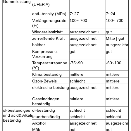
Gummileistung
(UFER A)
anti--tensity (MPa)
7~27
7~24
Verlängerungsrate
100~ 700
100~ 700
(%)
Wiederelastizität
ausgezeichnet +
gut
zerreißende Kraft
ausgezeichnet
Mitte | gut
haltbar
ausgezeichnet
ausgezeichne
Kompresse u.
gut
gut
Verzerrung
Temperaturspanne
-75~90
-60~100
(℃)
Klima beständig
mittlere
mittlere
Ozon-Beweis
schlecht
mittlere
elektrische Leistung
ausgezeichnet
mittlere
Gaseindringen
mittlere
mittlere
beständig
öl-beständiges
öl-beständig
schlecht
schlecht
und acid& Alkali
feuerbeständig
schlecht
schlecht
beständig
Alkohol
ausgezeichnet
ausgezeichne
Mäk
gut
gut