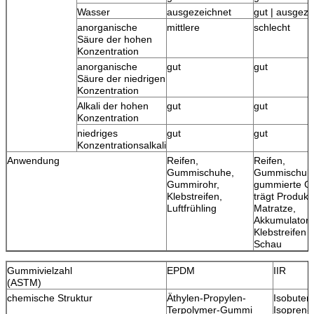
Wasser
ausgezeichnet
gut | ausgeze
anorganische
mittlere
schlecht
Säure der hohen
Konzentration
anorganische
gut
gut
Säure der niedrigen
Konzentration
Alkali der hohen
gut
gut
Konzentration
niedriges
gut
gut
Konzentrationsalkali
Anwendung
Reifen,
Reifen,
Gummischuhe,
Gummischuh
Gummirohr,
gummierte G
Klebstreifen,
trägt Produkt
Luftfrühling
Matratze,
Akkumulatorob
Klebstreifen 
Schau
Gummivielzahl
EPDM
IIR
(ASTM)
chemische Struktur
Äthylen-Propylen-
Isobuten
Terpolymer-Gummi
Isopren-(