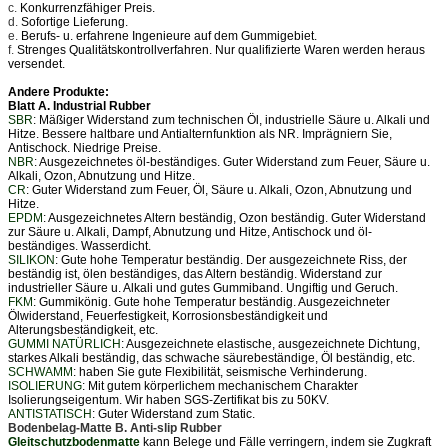
c.
Konkurrenzfähiger Preis.
d.
Sofortige Lieferung.
e.
Berufs- u. erfahrene Ingenieure auf dem Gummigebiet.
f.
Strenges Qualitätskontrollverfahren. Nur qualifizierte Waren werden heraus
versendet.
Andere Produkte:
Blatt A. Industrial Rubber
SBR
: Mäßiger Widerstand zum technischen Öl, industrielle Säure u. Alkali und
Hitze. Bessere haltbare und Antialternfunktion als NR. Imprägniern Sie,
Antischock. Niedrige Preise.
NBR
: Ausgezeichnetes öl-beständiges. Guter Widerstand zum Feuer, Säure u.
Alkali, Ozon, Abnutzung und Hitze.
CR
: Guter Widerstand zum Feuer, Öl, Säure u. Alkali, Ozon, Abnutzung und
Hitze.
EPDM
: Ausgezeichnetes Altern beständig, Ozon beständig. Guter Widerstand
zur Säure u. Alkali, Dampf, Abnutzung und Hitze, Antischock und öl-
beständiges. Wasserdicht.
SILIKON
: Gute hohe Temperatur beständig. Der ausgezeichnete Riss, der
beständig ist, ölen beständiges, das Altern beständig. Widerstand zur
industrieller Säure u. Alkali und gutes Gummiband. Ungiftig und Geruch.
FKM
: Gummikönig. Gute hohe Temperatur beständig. Ausgezeichneter
Ölwiderstand, Feuerfestigkeit, Korrosionsbeständigkeit und
Alterungsbeständigkeit, etc.
GUMMI NATÜRLICH
: Ausgezeichnete elastische, ausgezeichnete Dichtung,
starkes Alkali beständig, das schwache säurebeständige, Öl beständig, etc.
SCHWAMM
: haben Sie gute Flexibilität, seismische Verhinderung.
ISOLIERUNG
: Mit gutem körperlichem mechanischem Charakter
Isolierungseigentum. Wir haben SGS-Zertifikat bis zu 50KV.
ANTISTATISCH
: Guter Widerstand zum Static.
Bodenbelag-Matte B. Anti-slip Rubber
Gleitschutzbodenmatte
kann Belege und Fälle verringern, indem sie Zugkraft