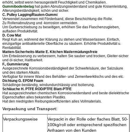
erhöht, selbst wenn herausgestellt Feuchtigkeit und Chemikalien.
Gummibodenbelag
hat guten Abnutzungswiderstand und gute Kissenleistung,
Alterungsbeständigkeit, schön und sicher.
C. Pulley Lagging/Rauten-Gummi
Verwendet zusammen mit Förderband, diese Beschichtung die Rolle.
Zu Rollenabnutzung und -korrosion vermeiden.
Um Gurtverschiebung zu beseitigen, erhöhen Sie das Flaschenzugleben,
aufladen Produktivität.
D. Cow Mat
Regt Kuh an, während der Klärung zu stehen und Wasserlassen. Einfach,
einzigartige antibakterielle Oberfläche zu säubern. Erhöhte Produktivität u.
Rentabilität.
Matten-Sicherheits-Matte E. Kitchen Mat/ermüdungsfreie
Um Entwässerung zu verbessern, halten Sie sauber und trocken, Gleiter-sicher
und öl-sicher, Haltbarkeit.
F., Gummierung
Ausgezeichnete Korrosionsbeständigkeit der Schwefelsäure, der Salzsäure
und des starken Alkalis.
Verfügbar für innere Wand des Behälter- und Zementwerktischs und des etc.
Dichtung G. EPDM Foam
Schädlinge-beständig, windundurchlässig und Isolierung.
Schläuche H. PTFE ROD/PTFE Blatt-PTFE
Hat ausgezeichneten chemischen Korrosionwiderstand und beste dielektrische
Eigenschaften alles bekannten Plastiks.
Hat den niedrigsten Reibungskoeffizienten alles Vollmaterials.
Verpackung und Transport:
Verpackungsweise
Verpackt in der Rolle oder flaches Blatt, 50-
100kg/roll oder entsprechend spezifischen
Anfragen von den Kunden