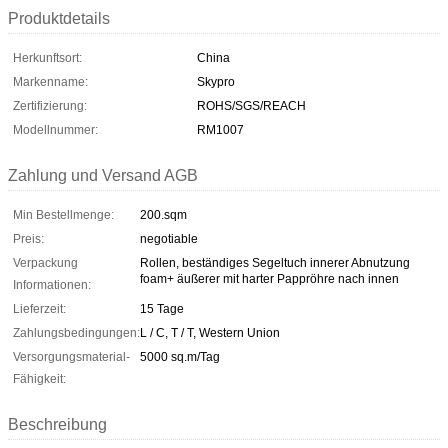
Produktdetails
Herkunftsort:
China
Markenname:
Skypro
Zertifizierung:
ROHS/SGS/REACH
Modellnummer:
RM1007
Zahlung und Versand AGB
Min Bestellmenge:
200.sqm
Preis:
negotiable
Verpackung
Rollen, beständiges Segeltuch innerer Abnutzung
foam+ äußerer mit harter Pappröhre nach innen
Informationen:
Lieferzeit:
15 Tage
Zahlungsbedingungen:
L / C, T / T, Western Union
Versorgungsmaterial-
5000 sq.m/Tag
Fähigkeit:
Beschreibung