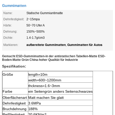
Gummimatten
Name:
Statische Gummiantimatte
Dehnfestigkeit:
2~15mpa
Härte:
50~70 Ufer A
Dehnung:
150%~500%
Dichte:
1.4-1.7g/cm3
aufbereitete Gummimatten
Gummimatten für Autos
Markieren:
,
Gemacht ESD-Gummimatten-in der antistatischen Tabellen-Matte ESD-
Boden-Matte Grün China-hoher Qualität für Industrie
Spezifikation:
Größe
length=10m
width=600~1200mm
thckness=1.6~3mm
Farbe
ein Seitengrün anders Seitenschwarzes
Oberflächenart
Matt machen Sie glatt
Dehnfestigkeit
3.6MPa
Bruchdehnung
188%
Reißfestigkeit
20.6KN/m2