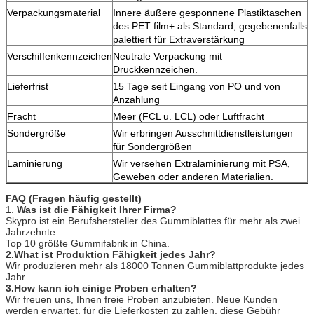
Verpackungsmaterial
Innere äußere gesponnene Plastiktaschen
des PET film+ als Standard, gegebenenfalls
palettiert für Extraverstärkung
Verschiffenkennzeichen
Neutrale Verpackung mit
Druckkennzeichen.
Lieferfrist
15 Tage seit Eingang von PO und von
Anzahlung
Fracht
Meer (FCL u. LCL) oder Luftfracht
Sondergröße
Wir erbringen Ausschnittdienstleistungen
für Sondergrößen
Laminierung
Wir versehen Extralaminierung mit PSA,
Geweben oder anderen Materialien.
FAQ (Fragen häufig gestellt)
1.
Was ist die Fähigkeit Ihrer Firma?
Skypro ist ein Berufshersteller des Gummiblattes für mehr als zwei
Jahrzehnte.
Top 10 größte Gummifabrik in China.
2.What ist Produktion Fähigkeit jedes Jahr?
Wir produzieren mehr als 18000 Tonnen Gummiblattprodukte jedes
Jahr.
3.How kann ich einige Proben erhalten?
Wir freuen uns, Ihnen freie Proben anzubieten. Neue Kunden
werden erwartet, für die Lieferkosten zu zahlen, diese Gebühr