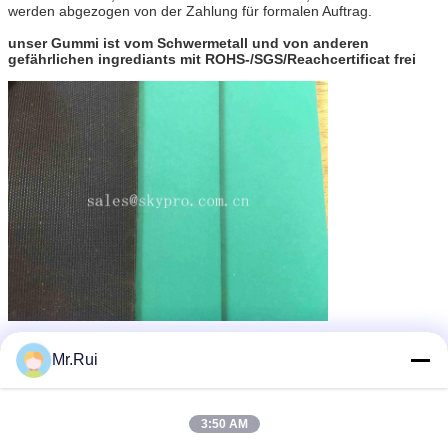
werden abgezogen von der Zahlung für formalen Auftrag.
unser Gummi ist vom Schwermetall und von anderen
gefährlichen ingrediants mit ROHS-/SGS/Reachcertificat frei
aufbereitete Gummimatten
Umbauten:
,
Gummimatten für Autos
Handelsgummimatten
Mr.Rui
,
Erhalten Sie den besten Preis für
3:50 AM