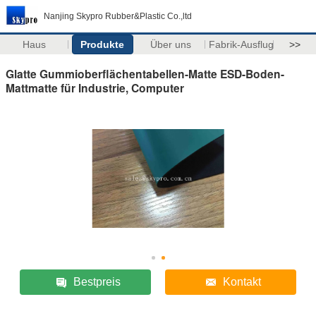
Nanjing Skypro Rubber&Plastic Co.,ltd
Haus
Produkte
Über uns
Fabrik-Ausflug
>>
Glatte Gummioberflächentabellen-Matte ESD-Boden-
Mattmatte für Industrie, Computer
Bestpreis
Kontakt