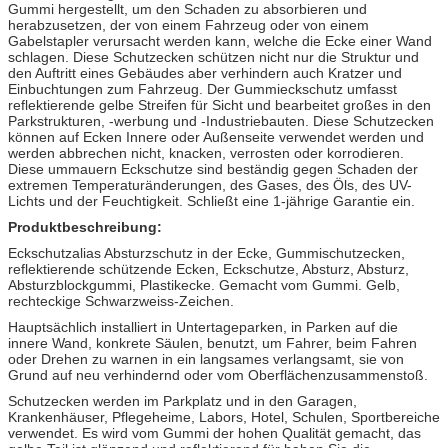
Gummi hergestellt, um den Schaden zu absorbieren und
herabzusetzen, der von einem Fahrzeug oder von einem
Gabelstapler verursacht werden kann, welche die Ecke einer Wand
schlagen. Diese Schutzecken schützen nicht nur die Struktur und
den Auftritt eines Gebäudes aber verhindern auch Kratzer und
Einbuchtungen zum Fahrzeug. Der Gummieckschutz umfasst
reflektierende gelbe Streifen für Sicht und bearbeitet großes in den
Parkstrukturen, -werbung und -Industriebauten. Diese Schutzecken
können auf Ecken Innere oder Außenseite verwendet werden und
werden abbrechen nicht, knacken, verrosten oder korrodieren.
Diese ummauern Eckschutze sind beständig gegen Schaden der
extremen Temperaturänderungen, des Gases, des Öls, des UV-
Lichts und der Feuchtigkeit. Schließt eine 1-jährige Garantie ein.
Produktbeschreibung:
Eckschutzalias Absturzschutz in der Ecke, Gummischutzecken,
reflektierende schützende Ecken, Eckschutze, Absturz, Absturz,
Absturzblockgummi, Plastikecke. Gemacht vom Gummi. Gelb,
rechteckige Schwarzweiss-Zeichen.
Hauptsächlich installiert in Untertageparken, in Parken auf die
innere Wand, konkrete Säulen, benutzt, um Fahrer, beim Fahren
oder Drehen zu warnen in ein langsames verlangsamt, sie von
Grund auf neu verhindernd oder vom Oberflächenzusammenstoß.
Schutzecken werden im Parkplatz und in den Garagen,
Krankenhäuser, Pflegeheime, Labors, Hotel, Schulen, Sportbereiche
verwendet. Es wird vom Gummi der hohen Qualität gemacht, das