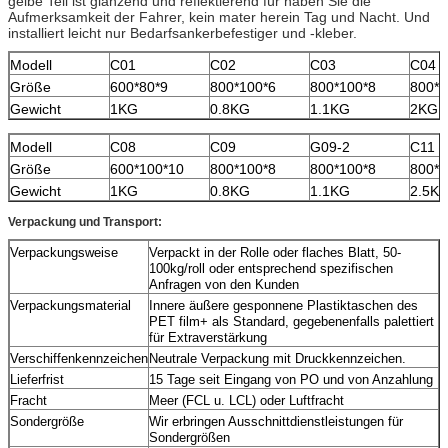
gelbe Teil ist glänzend und reflektierend für haben Sie die
Aufmerksamkeit der Fahrer, kein mater herein Tag und Nacht. Und
installiert leicht nur Bedarfsankerbefestiger und -kleber.
Modell
C01
C02
C03
C04
Größe
600*80*9
800*100*6
800*100*8
800*1
Gewicht
1KG
0.8KG
1.1KG
2KG
Modell
C08
C09
G09-2
C11
Größe
600*100*10
800*100*8
800*100*8
800*1
Gewicht
1KG
0.8KG
1.1KG
2.5K
Verpackung und Transport:
Verpackungsweise
Verpackt in der Rolle oder flaches Blatt, 50-
100kg/roll oder entsprechend spezifischen
Anfragen von den Kunden
Verpackungsmaterial
Innere äußere gesponnene Plastiktaschen des
PET film+ als Standard, gegebenenfalls palettiert
für Extraverstärkung
Verschiffenkennzeichen
Neutrale Verpackung mit Druckkennzeichen.
Lieferfrist
15 Tage seit Eingang von PO und von Anzahlung
Fracht
Meer (FCL u. LCL) oder Luftfracht
Sondergröße
Wir erbringen Ausschnittdienstleistungen für
Sondergrößen