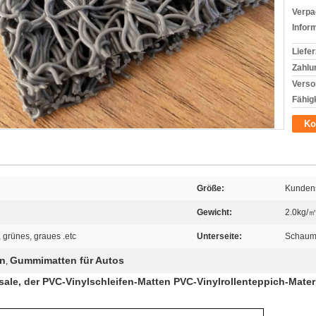
Verpa
Infor
Liefer
Zahlu
Verso
Fähigk
Ko
Größe:
Kundens
Gewicht:
2.0kg/㎡
 grünes, graues .etc
Unterseite:
Schaum 
n
Gummimatten für Autos
,
le, der PVC-Vinylschleifen-Matten PVC-Vinylrollenteppich-Materi