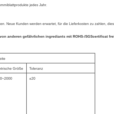
mmiblattprodukte jedes Jahr.
eten. Neue Kunden werden erwartet, für die Lieferkosten zu zahlen, d
on anderen gefährlichen ingrediants mit ROHS-/SGScertificat fre
eite
trische Größe
Toleranz
0~2000
±20