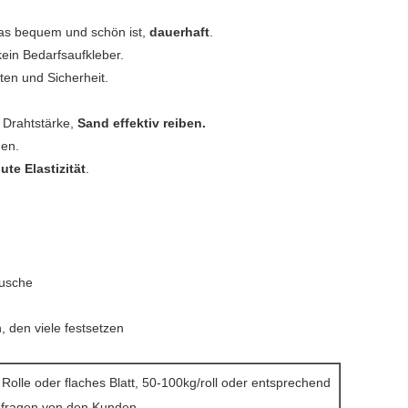
das bequem und schön ist,
dauerhaft
.
kein Bedarfsaufkleber.
ten und Sicherheit.
 Drahtstärke,
Sand effektiv reiben.
nen.
ute Elastizität
.
äusche
 den viele festsetzen
 Rolle oder flaches Blatt, 50-100kg/roll oder entsprechend
nfragen von den Kunden