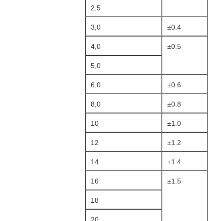
2,5
3,0
±0.4
4,0
±0.5
5,0
6,0
±0.6
8,0
±0.8
10
±1.0
12
±1.2
14
±1.4
16
±1.5
18
20