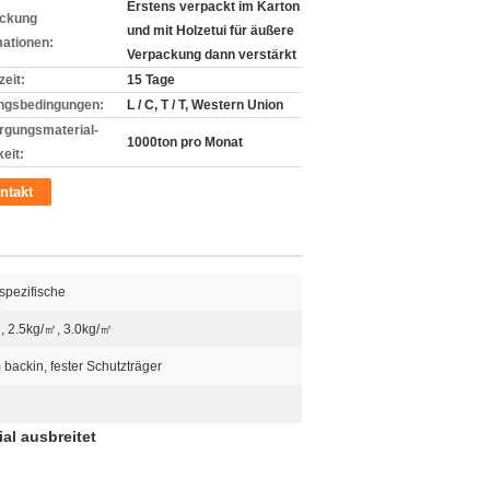
Erstens verpackt im Karton
ckung
und mit Holzetui für äußere
mationen:
Verpackung dann verstärkt
zeit:
15 Tage
ngsbedingungen:
L / C, T / T, Western Union
rgungsmaterial-
1000ton pro Monat
eit:
ntakt
pezifische
, 2.5kg/㎡, 3.0kg/㎡
backin, fester Schutzträger
al ausbreitet