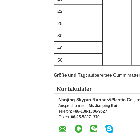
22
25
30
40
50
Größe und Tag:
aufbereitete Gummimatte
Kontaktdaten
Nanjing Skypro Rubber&Plastic Co.,lt
Ansprechpartner:
Mr. Jianping Rui
Telefon:
+86-138-1306-9527
Faxen:
86-25-58071370