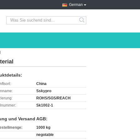
German
search
l
erial
uktdetails:
ftsort:
China
enname:
Sskypro
izierung:
ROHS/SGS/REACH
lnummer:
Sk1002-1
ung und Versand AGB:
estellmenge:
1000 kg
negotable