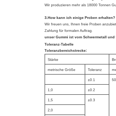
Wir produzieren mehr als 18000 Tonnen Gu
3.How kann ich einige Proben erhalten?
Wir freuen uns, Ihnen freie Proben anzubi
Zahlung für formalen Auftrag.
unser Gummi ist vom Schwermetall und v
Toleranz-Tabelle
Toleranzbereichstrecke:
Stärke
Br
metrische Größe
Toleranz
me
±0.1
50
1,0
±0.2
1,5
±0.3
2,0