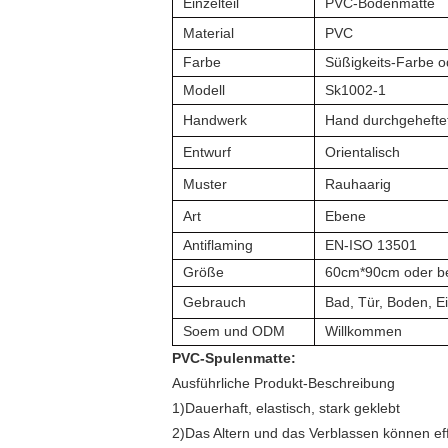
Einzelteil
PVC-Bodenmatte
Material
PVC
Farbe
Süßigkeits-Farbe 
Modell
Sk1002-1
Handwerk
Hand durchgehefte
Entwurf
Orientalisch
Muster
Rauhaarig
Art
Ebene
Antiflaming
EN-ISO 13501
Größe
60cm*90cm oder be
Gebrauch
Bad, Tür, Boden, E
Soem und ODM
Willkommen
PVC-Spulenmatte:
Ausführliche Produkt-Beschreibung
1)Dauerhaft, elastisch, stark geklebt
2)Das Altern und das Verblassen können ef