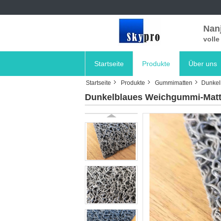
Nanj
voll
Startseite
Produkte
Über uns
Startseite
Produkte
Gummimatten
Dunkel
Dunkelblaues Weichgummi-Matten