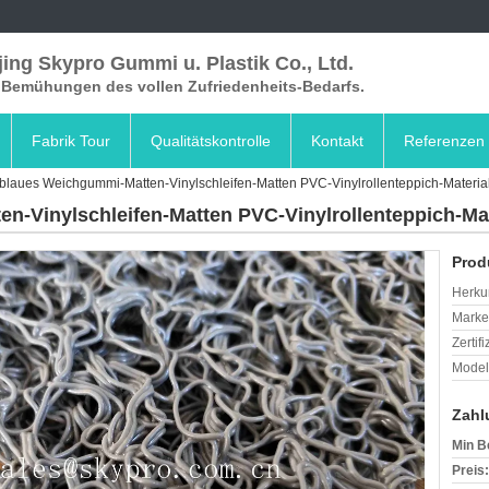
ing Skypro Gummi u. Plastik Co., Ltd.
e Bemühungen des vollen Zufriedenheits-Bedarfs.
Fabrik Tour
Qualitätskontrolle
Kontakt
Referenzen
blaues Weichgummi-Matten-Vinylschleifen-Matten PVC-Vinylrollenteppich-Materia
-Vinylschleifen-Matten PVC-Vinylrollenteppich-Mat
Prod
Herkun
Mark
Zertif
Model
Zahl
Min B
Preis: