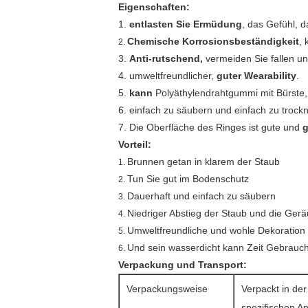
Eigenschaften:
1.
entlasten Sie Ermüdung
, das Gefühl, 
Chemische Korrosionsbeständigkeit
, 
2.
3.
Anti-rutschend,
vermeiden Sie fallen un
4. umweltfreundlicher,
guter Wearability
.
5.
kann
Polyäthylendrahtgummi mit Bürste,
6. einfach zu säubern und einfach zu trock
7. Die Oberfläche des Ringes ist gute und
g
Vorteil:
Brunnen getan in klarem der Staub
1.
Tun Sie gut im Bodenschutz
2.
Dauerhaft und einfach zu säubern
3.
Niedriger Abstieg der Staub und die Ger
4.
Umweltfreundliche und wohle Dekoration
5.
Und sein wasserdicht kann Zeit Gebrauch,
6.
Verpackung und Transport:
Verpackungsweise
Verpackt in der
spezifischen A