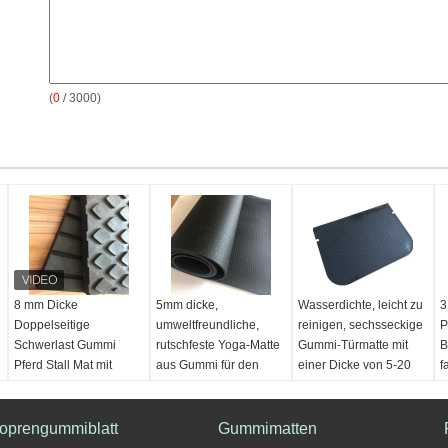
(
0
/ 3000)
8 mm Dicke
5mm dicke,
Wasserdichte, leicht zu
3
Doppelseitige
umweltfreundliche,
reinigen, sechsseckige
P
Schwerlast Gummi
rutschfeste Yoga-Matte
Gummi-Türmatte mit
B
Pferd Stall Mat mit
aus Gummi für den
einer Dicke von 5-20
f
Quadrat Hexagon
intensiven Gebrauch
mm für einen
u
Muster
rutschsicheren Schutz
r
Material:
PVC
oprengummiblatt
Dicke:
8mm
Dicke:
3MM, 4MM,
Gummimatten
Material:
Gummi
M
Oberflächenmuster:
5MM, 6MM, 7MM, 8MM,
Gewicht:
2.0kg/㎡,
G