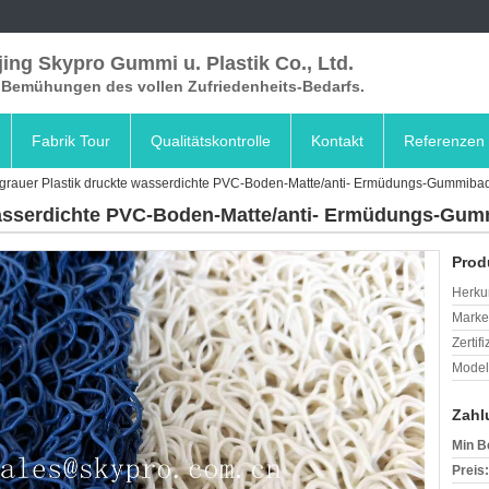
ing Skypro Gummi u. Plastik Co., Ltd.
e Bemühungen des vollen Zufriedenheits-Bedarfs.
Fabrik Tour
Qualitätskontrolle
Kontakt
Referenzen
grauer Plastik druckte wasserdichte PVC-Boden-Matte/anti- Ermüdungs-Gummiba
wasserdichte PVC-Boden-Matte/anti- Ermüdungs-Gu
Prod
Herkun
Mark
Zertif
Model
Zahl
Min B
Preis: