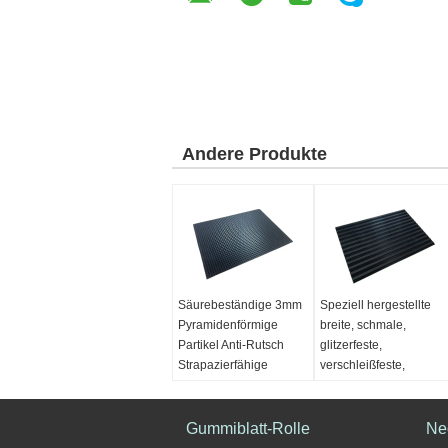
Andere Produkte
Säurebeständige 3mm
Speziell hergestellte
Pyramidenförmige
breite, schmale,
Partikel Anti-Rutsch
glitzerfeste,
Strapazierfähige
verschleißfeste,
Gummiplatte
stoßfeste, industriell
isolierte Gummimatten
Dicke:
8mm
Oberflächenmuster:
Gummiblatt-Rolle
Dicke:
8mm
Ne
Quadratisch, breit
Oberflächenmuster: