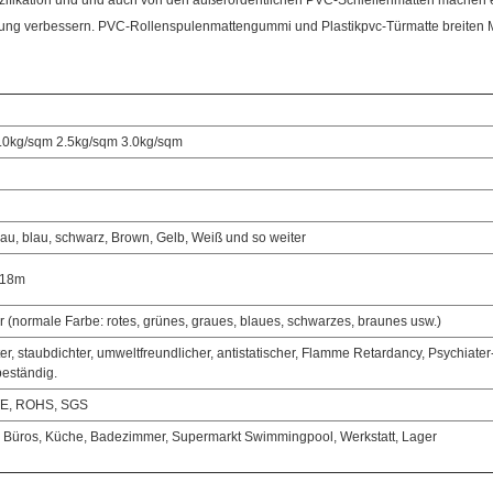
ezifikation und und auch von den außerordentlichen PVC-Schleifenmatten machen
rung verbessern. PVC-Rollenspulenmattengummi und Plastikpvc-Türmatte breiten Matt
.0kg/sqm 2.5kg/sqm 3.0kg/sqm
rau, blau, schwarz, Brown, Gelb, Weiß und so weiter
/18m
 (normale Farbe: rotes, grünes, graues, blaues, schwarzes, braunes usw.)
r, staubdichter, umweltfreundlicher, antistatischer, Flamme Retardancy, Psychiat
eständig.
E, ROHS, SGS
, Büros, Küche, Badezimmer, Supermarkt Swimmingpool, Werkstatt, Lager