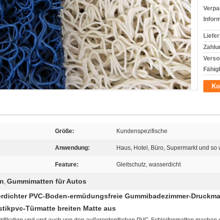
Verpa
Infor
Liefer
Zahlu
Verso
Fähigk
Ko
Größe:
Kundenspezifische
Anwendung:
Haus, Hotel, Büro, Supermarkt und so 
Feature:
Gleitschutz, wasserdicht
n
Gummimatten für Autos
,
erdichter PVC-Boden-ermüdungsfreie Gummibadezimmer-Druckma
ikpvc-Türmatte breiten Matte aus