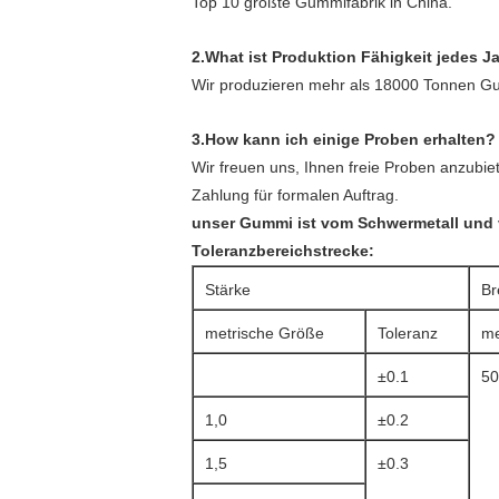
Top 10 größte Gummifabrik in China.
2.What ist Produktion Fähigkeit jedes J
Wir produzieren mehr als 18000 Tonnen Gu
3.How kann ich einige Proben erhalten?
Wir freuen uns, Ihnen freie Proben anzubi
Zahlung für formalen Auftrag.
unser Gummi ist vom Schwermetall und v
Toleranzbereichstrecke:
Stärke
Br
metrische Größe
Toleranz
me
±0.1
50
1,0
±0.2
1,5
±0.3