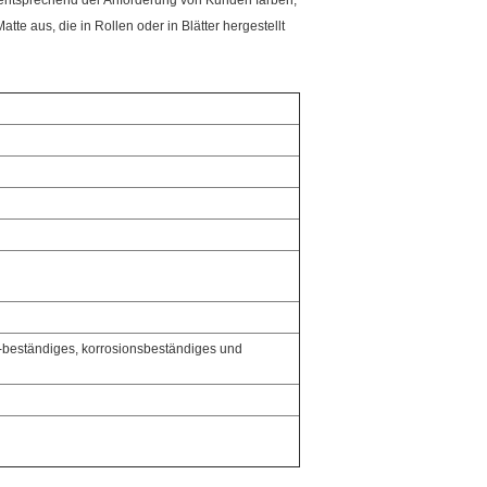
 entsprechend der Anforderung von Kunden färben,
e aus, die in Rollen oder in Blätter hergestellt
er-beständiges, korrosionsbeständiges und