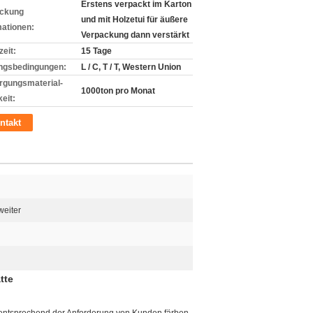
Erstens verpackt im Karton
ckung
und mit Holzetui für äußere
mationen:
Verpackung dann verstärkt
zeit:
15 Tage
ngsbedingungen:
L / C, T / T, Western Union
rgungsmaterial-
1000ton pro Monat
eit:
ntakt
weiter
tte