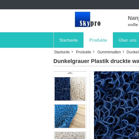
Nanj
voll
Startseite
Produkte
Über uns
Startseite
Produkte
Gummimatten
Dunkel
Dunkelgrauer Plastik druckte 