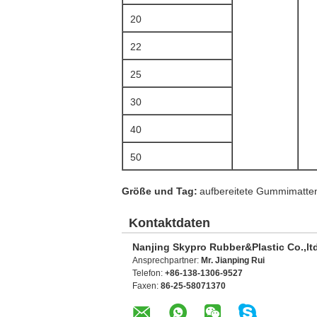
20
22
25
30
40
50
Größe und Tag:
aufbereitete Gummimatte
Kontaktdaten
Nanjing Skypro Rubber&Plastic Co.,lt
Ansprechpartner:
Mr. Jianping Rui
Telefon:
+86-138-1306-9527
Faxen:
86-25-58071370