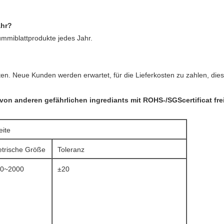
ahr?
mmiblattprodukte jedes Jahr.
eten. Neue Kunden werden erwartet, für die Lieferkosten zu zahlen, d
on anderen gefährlichen ingrediants mit ROHS-/SGScertificat fre
eite
trische Größe
Toleranz
0~2000
±20