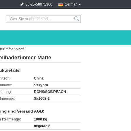
86-25-58071360
German
search
dezimmer-Matte
mmibadezimmer-Matte
uktdetails:
ftsort:
China
enname:
Sskypro
izierung:
ROHS/SGS/REACH
lnummer:
Sk1002-2
ung und Versand AGB:
estellmenge:
1000 kg
negotable