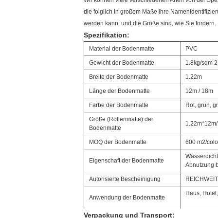
Wir können viele verschiedenen Arten von der Sp
die folglich in großem Maße ihre Namenidentifizie
werden kann, und die Größe sind, wie Sie fordern.
Spezifikation:
Material der Bodenmatte
PVC
Gewicht der Bodenmatte
1.8kg/sqm 2
Breite der Bodenmatte
1.22m
Länge der Bodenmatte
12m / 18m
Farbe der Bodenmatte
Rot, grün, g
Größe (Rollenmatte) der
1.22m*12m
Bodenmatte
MOQ der Bodenmatte
600 m2/color
Wasserdichte
Eigenschaft der Bodenmatte
Abnutzung b
Autorisierte Bescheinigung
REICHWEIT
Haus, Hotel
Anwendung der Bodenmatte
Verpackung und Transport: