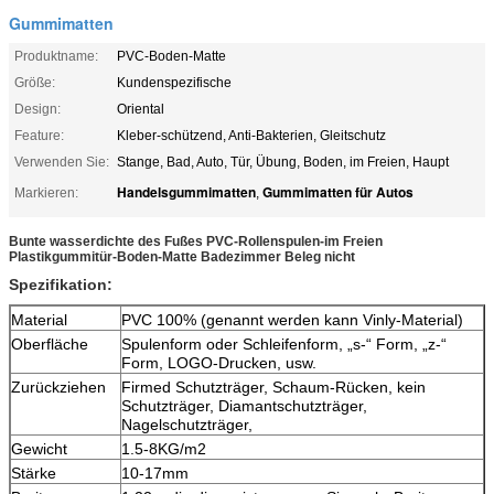
Gummimatten
Produktname:
PVC-Boden-Matte
Größe:
Kundenspezifische
Design:
Oriental
Feature:
Kleber-schützend, Anti-Bakterien, Gleitschutz
Verwenden Sie:
Stange, Bad, Auto, Tür, Übung, Boden, im Freien, Haupt
Handelsgummimatten
Gummimatten für Autos
Markieren:
,
Bunte wasserdichte des Fußes PVC-Rollenspulen-im Freien
Plastikgummitür-Boden-Matte Badezimmer Beleg nicht
Spezifikation:
Material
PVC 100% (genannt werden kann Vinly-Material)
Oberfläche
Spulenform oder Schleifenform, „s-“ Form, „z-“
Form, LOGO-Drucken, usw.
Zurückziehen
Firmed Schutzträger, Schaum-Rücken, kein
Schutzträger, Diamantschutzträger,
Nagelschutzträger,
Gewicht
1.5-8KG/m2
Stärke
10-17mm