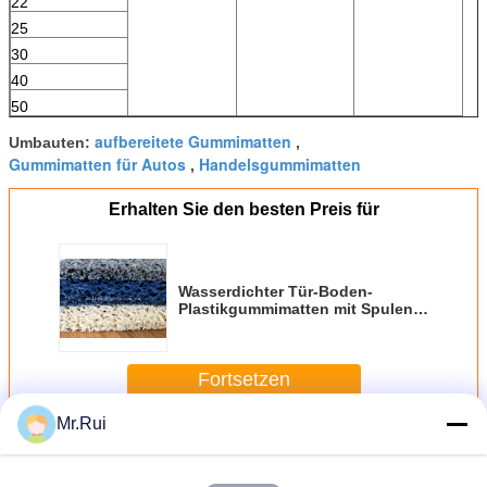
22
25
30
40
50
aufbereitete Gummimatten
Umbauten:
,
Gummimatten für Autos
Handelsgummimatten
,
Erhalten Sie den besten Preis für
Wasserdichter Tür-Boden-
Plastikgummimatten mit Spulen-
Form-oder Schleifen-Form-
Oberfläche
Fortsetzen
Mr.Rui
Gummimatten
Mehr