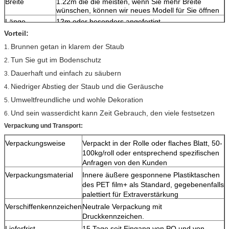
Breite
1.22m die die meisten, wenn Sie mehr Breite
wünschen, können wir neues Modell für Sie öffnen
Länge
12m oder besonders angefertigt
Farbe
Sein kann kundengebundene Farbe
Vorteil:
Verpacken
In der Rolle wenn pp. gesponnen sind, sacken Sie
Brunnen getan in klarem der Staub
1.
ein oder schwärzen Sie Polytasche
Tun Sie gut im Bodenschutz
2.
Vorbereitungs-
3-5 Tage für Proben und 25-30days für
und Anlaufzeit
Massenproduktion.
Dauerhaft und einfach zu säubern
3.
MOQ
600m2
Niedriger Abstieg der Staub und die Geräusche
4.
Zahlung
TT; L/C oder WESTERN UNION
Umweltfreundliche und wohle Dekoration
5.
Und sein wasserdicht kann Zeit Gebrauch, den viele festsetzen
6.
Verpackung und Transport:
Verpackungsweise
Verpackt in der Rolle oder flaches Blatt, 50-
100kg/roll oder entsprechend spezifischen
Anfragen von den Kunden
Verpackungsmaterial
Innere äußere gesponnene Plastiktaschen
des PET film+ als Standard, gegebenenfalls
palettiert für Extraverstärkung
Verschiffenkennzeichen
Neutrale Verpackung mit
Druckkennzeichen.
Lieferfrist
15 Tage seit Eingang von PO und von