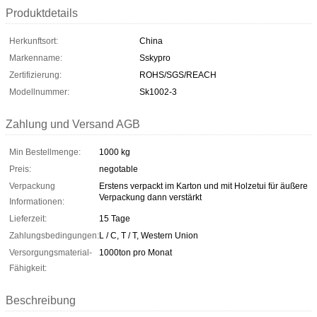
Produktdetails
Herkunftsort:
China
Markenname:
Sskypro
Zertifizierung:
ROHS/SGS/REACH
Modellnummer:
Sk1002-3
Zahlung und Versand AGB
Min Bestellmenge:
1000 kg
Preis:
negotable
Verpackung
Erstens verpackt im Karton und mit Holzetui für äußere
Verpackung dann verstärkt
Informationen:
Lieferzeit:
15 Tage
Zahlungsbedingungen:
L / C, T / T, Western Union
Versorgungsmaterial-
1000ton pro Monat
Fähigkeit:
Beschreibung