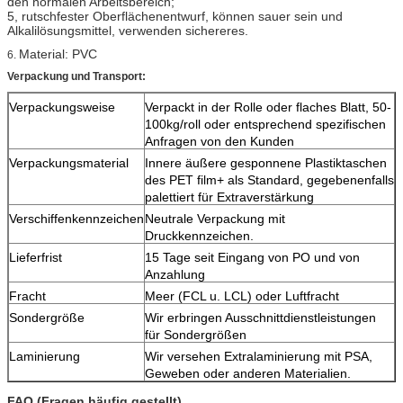
den normalen Arbeitsbereich;
5, rutschfester Oberflächenentwurf, können sauer sein und
Alkalilösungsmittel, verwenden sichereres.
Material: PVC
6.
Verpackung und Transport:
Verpackungsweise
Verpackt in der Rolle oder flaches Blatt, 50-
100kg/roll oder entsprechend spezifischen
Anfragen von den Kunden
Verpackungsmaterial
Innere äußere gesponnene Plastiktaschen
des PET film+ als Standard, gegebenenfalls
palettiert für Extraverstärkung
Verschiffenkennzeichen
Neutrale Verpackung mit
Druckkennzeichen.
Lieferfrist
15 Tage seit Eingang von PO und von
Anzahlung
Fracht
Meer (FCL u. LCL) oder Luftfracht
Sondergröße
Wir erbringen Ausschnittdienstleistungen
für Sondergrößen
Laminierung
Wir versehen Extralaminierung mit PSA,
Geweben oder anderen Materialien.
FAQ (Fragen häufig gestellt)