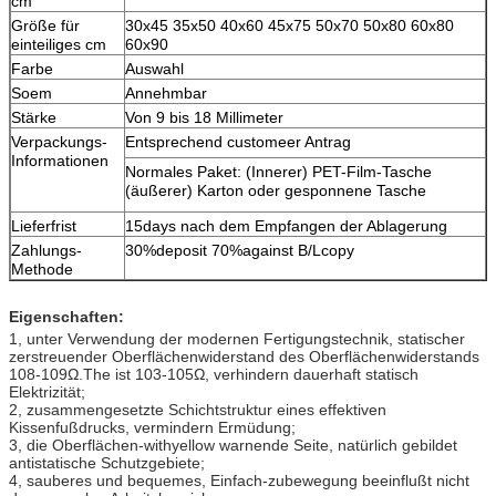
cm
Größe für
30x45 35x50 40x60 45x75 50x70 50x80 60x80
einteiliges cm
60x90
Farbe
Auswahl
Soem
Annehmbar
Stärke
Von 9 bis 18 Millimeter
Verpackungs-
Entsprechend customeer Antrag
Informationen
Normales Paket: (Innerer) PET-Film-Tasche
(äußerer) Karton oder gesponnene Tasche
Lieferfrist
15days nach dem Empfangen der Ablagerung
Zahlungs-
30%deposit 70%against B/Lcopy
Methode
Eigenschaften:
1, unter Verwendung der modernen Fertigungstechnik, statischer
zerstreuender Oberflächenwiderstand des Oberflächenwiderstands
108-109Ω.The ist 103-105Ω, verhindern dauerhaft statisch
Elektrizität;
2, zusammengesetzte Schichtstruktur eines effektiven
Kissenfußdrucks, vermindern Ermüdung;
3, die Oberflächen-withyellow warnende Seite, natürlich gebildet
antistatische Schutzgebiete;
4, sauberes und bequemes, Einfach-zubewegung beeinflußt nicht