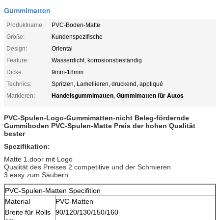
Gummimatten
Produktname:
PVC-Boden-Matte
Größe:
Kundenspezifische
Design:
Oriental
Feature:
Wasserdicht, korrosionsbeständig
Dicke:
9mm-18mm
Technics:
Spritzen, Lamellieren, druckend, appliqué
Handelsgummimatten
Gummimatten für Autos
Markieren:
,
PVC-Spulen-Logo-Gummimatten-nicht Beleg-fördernde
Gummiboden PVC-Spulen-Matte Preis der hohen Qualität
bester
Spezifikation:
Matte 1.door mit Logo
Qualität des Preises 2.competitive und der Schmieren
3.easy zum Säubern.
PVC-Spulen-Matten Specifition
Material
PVC-Matten
Breite für Rolls
90/120/130/150/160