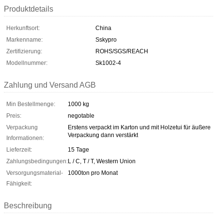
Produktdetails
Herkunftsort:
China
Markenname:
Sskypro
Zertifizierung:
ROHS/SGS/REACH
Modellnummer:
Sk1002-4
Zahlung und Versand AGB
Min Bestellmenge:
1000 kg
Preis:
negotable
Verpackung
Erstens verpackt im Karton und mit Holzetui für äußere
Verpackung dann verstärkt
Informationen:
Lieferzeit:
15 Tage
Zahlungsbedingungen:
L / C, T / T, Western Union
Versorgungsmaterial-
1000ton pro Monat
Fähigkeit:
Beschreibung