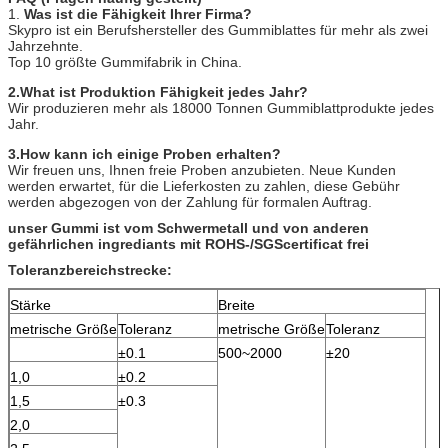
1.
Was ist die Fähigkeit Ihrer Firma?
Skypro ist ein Berufshersteller des Gummiblattes für mehr als zwei
Jahrzehnte.
Top 10 größte Gummifabrik in China.
2.What ist Produktion Fähigkeit jedes Jahr?
Wir produzieren mehr als 18000 Tonnen Gummiblattprodukte jedes
Jahr.
3.How kann ich einige Proben erhalten?
Wir freuen uns, Ihnen freie Proben anzubieten. Neue Kunden
werden erwartet, für die Lieferkosten zu zahlen, diese Gebühr
werden abgezogen von der Zahlung für formalen Auftrag.
unser Gummi ist vom Schwermetall und von anderen
gefährlichen ingrediants mit ROHS-/SGScertificat frei
Toleranzbereichstrecke:
Stärke
Breite
metrische Größe
Toleranz
metrische Größe
Toleranz
±0.1
500~2000
±20
1,0
±0.2
1,5
±0.3
2,0