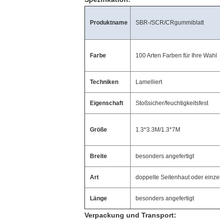
Produktname
SBR-/SCR/CRgummiblatt
Farbe
100 Arten Farben für Ihre Wahl
Techniken
Lamelliert
Eigenschaft
Stoßsicher/feuchtigkeitsfest
Größe
1.3*3.3M/1.3*7M
Breite
besonders angefertigt
Art
doppelte Seitenhaut oder einze
Länge
besonders angefertigt
Verpackung und Transport: