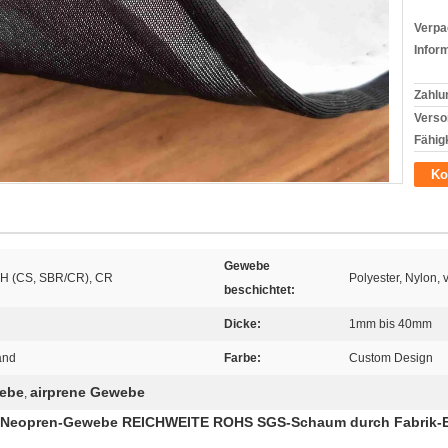
Verpa
Infor
Zahlu
Verso
Fähigk
Ko
Gewebe
 (CS, SBR/CR), CR
Polyester, Nylon
beschichtet:
Dicke:
1mm bis 40mm
and
Farbe:
Custom Design
webe
airprene Gewebe
,
iss-Neopren-Gewebe REICHWEITE ROHS SGS-Schaum durch Fabrik-