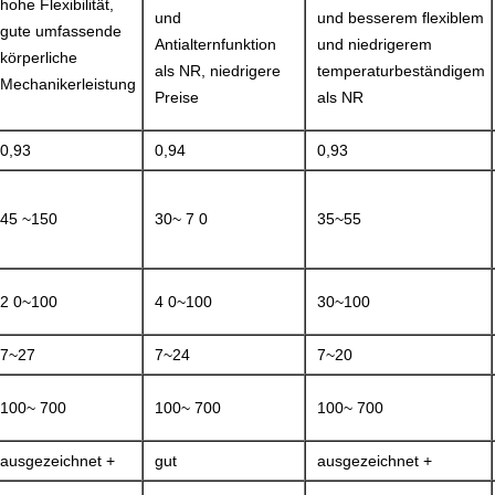
hohe Flexibilität,
und
und besserem flexiblem
gute umfassende
Antialternfunktion
und niedrigerem
körperliche
als NR, niedrigere
temperaturbeständigem
Mechanikerleistung
Preise
als NR
0,93
0,94
0,93
45 ~150
30~ 7 0
35~55
2 0~100
4 0~100
30~100
7~27
7~24
7~20
100~ 700
100~ 700
100~ 700
ausgezeichnet +
gut
ausgezeichnet +