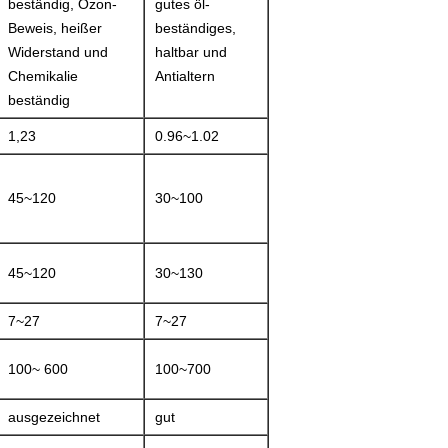
beständig, Ozon-
gutes öl-
Beweis, heißer
beständiges,
Widerstand und
haltbar und
Chemikalie
Antialtern
beständig
1,23
0.96~1.02
45~120
30~100
45~120
30~130
7~27
7~27
100~ 600
100~700
ausgezeichnet
gut