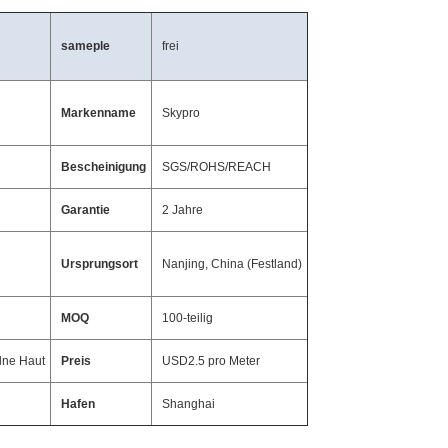
sameple
frei
Markenname
Skypro
Bescheinigung
SGS/ROHS/REACH
Garantie
2 Jahre
Ursprungsort
Nanjing, China (Festland)
MOQ
100-teilig
lne Haut
Preis
USD2.5 pro Meter
Hafen
Shanghai