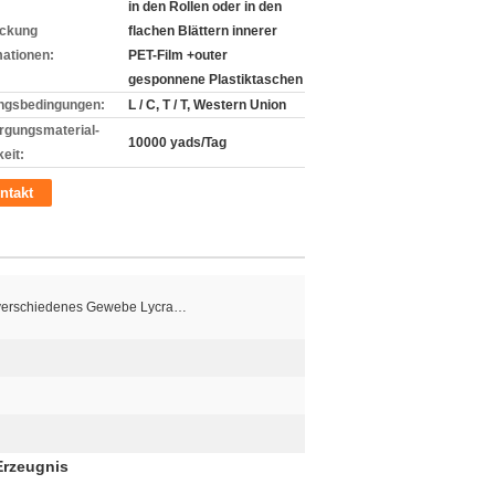
in den Rollen oder in den
ckung
flachen Blättern innerer
mationen:
PET-Film +outer
gesponnene Plastiktaschen
ngsbedingungen:
L / C, T / T, Western Union
rgungsmaterial-
10000 yads/Tag
eit:
ntakt
, verschiedenes Gewebe Lycra…
Erzeugnis