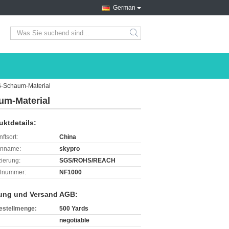
German
search
-Schaum-Material
um-Material
uktdetails:
ftsort:
China
enname:
skypro
izierung:
SGS/ROHS/REACH
lnummer:
NF1000
ung und Versand AGB:
estellmenge:
500 Yards
negotiable