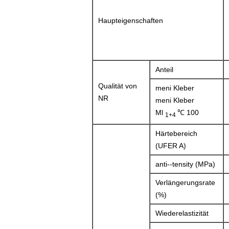
Haupteigenschaften
Anteil
Qualität von
meni Kleber
NR
meni Kleber
Ml
℃ 100
1+4
Härtebereich
(UFER A)
anti--tensity (MPa)
Verlängerungsrate
(%)
Wiederelastizität