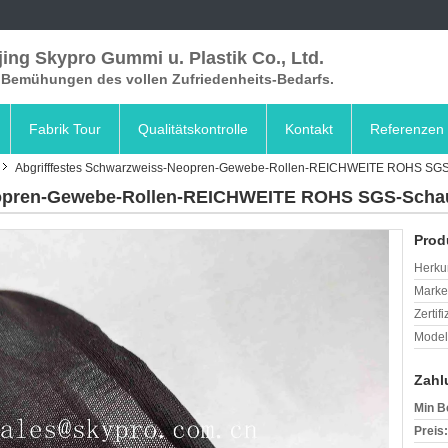
ing Skypro Gummi u. Plastik Co., Ltd.
e Bemühungen des vollen Zufriedenheits-Bedarfs.
Fabrik Tour
Qualitätskontrolle
Kontakt
Referenzen
Abgrifffestes Schwarzweiss-Neopren-Gewebe-Rollen-REICHWEITE ROHS SGS
eopren-Gewebe-Rollen-REICHWEITE ROHS SGS-Scha
Prod
Herkun
Mark
Zertif
Model
Zahl
Min B
Preis: