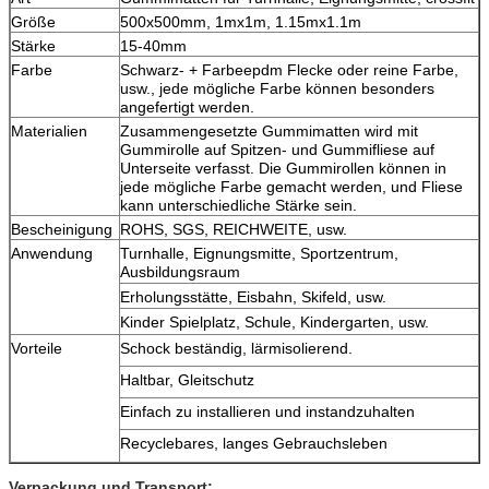
Größe
500x500mm, 1mx1m, 1.15mx1.1m
Stärke
15-40mm
Farbe
Schwarz- + Farbeepdm Flecke oder reine Farbe,
usw., jede mögliche Farbe können besonders
angefertigt werden.
Materialien
Zusammengesetzte Gummimatten wird mit
Gummirolle auf Spitzen- und Gummifliese auf
Unterseite verfasst. Die Gummirollen können in
jede mögliche Farbe gemacht werden, und Fliese
kann unterschiedliche Stärke sein.
Bescheinigung
ROHS, SGS, REICHWEITE, usw.
Anwendung
Turnhalle, Eignungsmitte, Sportzentrum,
Ausbildungsraum
Erholungsstätte, Eisbahn, Skifeld, usw.
Kinder Spielplatz, Schule, Kindergarten, usw.
Vorteile
Schock beständig, lärmisolierend.
Haltbar, Gleitschutz
Einfach zu installieren und instandzuhalten
Recyclebares, langes Gebrauchsleben
Verpackung und Transport: