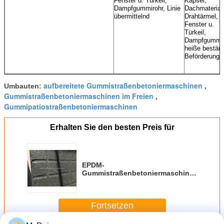
Fenster u. Türkeil,
Kapsel,
Dampfgummirohr, Linie
Dachmateriali
übermittelnd
Drahtärmel,
Fenster u.
Türkeil,
Dampfgummir
heiße bestän
Beförderungsl
aufbereitete Gummistraßenbetoniermaschinen
Umbauten:
,
Gummistraßenbetoniermaschinen im Freien
,
Gummipatiostraßenbetoniermaschinen
Erhalten Sie den besten Preis für
EPDM-
Gummistraßenbetoniermaschinen-
Matte mit hoher
Dichte/Gummiturnhallen-
Bodenbelag für Kreuz-geeignete
Fortsetzen
Eignungs-Mitte