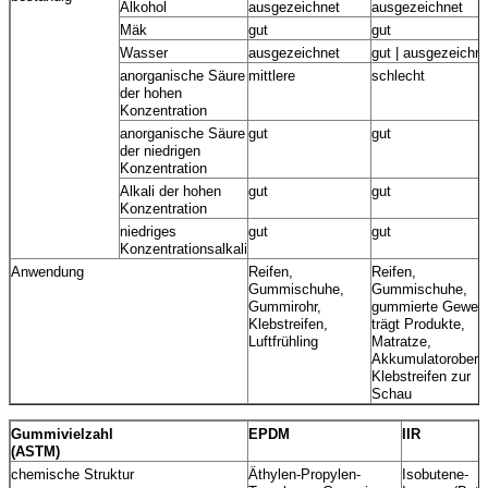
Alkohol
ausgezeichnet
ausgezeichnet
Mäk
gut
gut
Wasser
ausgezeichnet
gut | ausgezeichn
anorganische Säure
mittlere
schlecht
der hohen
Konzentration
anorganische Säure
gut
gut
der niedrigen
Konzentration
Alkali der hohen
gut
gut
Konzentration
niedriges
gut
gut
Konzentrationsalkali
Anwendung
Reifen,
Reifen,
Gummischuhe,
Gummischuhe,
Gummirohr,
gummierte Geweb
Klebstreifen,
trägt Produkte,
Luftfrühling
Matratze,
Akkumulatoroberte
Klebstreifen zur
Schau
Gummivielzahl
EPDM
IIR
(ASTM)
chemische Struktur
Äthylen-Propylen-
Isobutene-