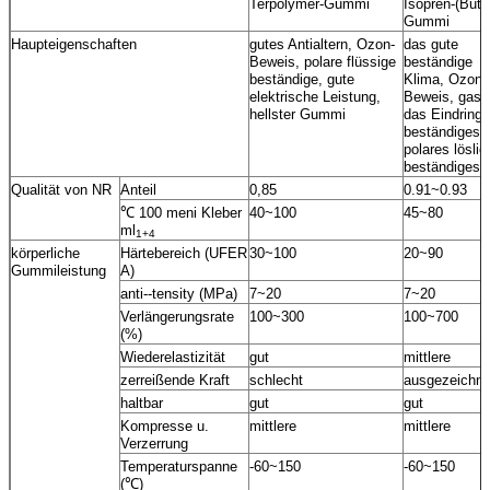
Terpolymer-Gummi
Isopren-(Buty
Gummi
Haupteigenschaften
gutes Antialtern, Ozon-
das gute
Beweis, polare flüssige
beständige
beständige, gute
Klima, Ozon-
elektrische Leistung,
Beweis, gase
hellster Gummi
das Eindring
beständiges,
polares lösli
beständiges
Qualität von NR
Anteil
0,85
0.91~0.93
℃ 100 meni Kleber
40~100
45~80
ml
1+4
körperliche
Härtebereich (UFER
30~100
20~90
Gummileistung
A)
anti--tensity (MPa)
7~20
7~20
Verlängerungsrate
100~300
100~700
(%)
Wiederelastizität
gut
mittlere
zerreißende Kraft
schlecht
ausgezeichne
haltbar
gut
gut
Kompresse u.
mittlere
mittlere
Verzerrung
Temperaturspanne
-60~150
-60~150
(℃)