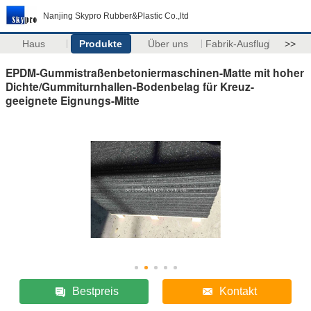
Nanjing Skypro Rubber&Plastic Co.,ltd
Haus
Produkte
Über uns
Fabrik-Ausflug
>>
EPDM-Gummistraßenbetoniermaschinen-Matte mit hoher
Dichte/Gummiturnhallen-Bodenbelag für Kreuz-
geeignete Eignungs-Mitte
Bestpreis
Kontakt