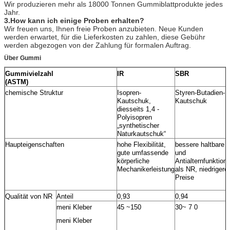
Wir produzieren mehr als 18000 Tonnen Gummiblattprodukte jedes
Jahr.
3.How kann ich einige Proben erhalten?
Wir freuen uns, Ihnen freie Proben anzubieten. Neue Kunden
werden erwartet, für die Lieferkosten zu zahlen, diese Gebühr
werden abgezogen von der Zahlung für formalen Auftrag.
Über Gummi
Gummivielzahl
IR
SBR
(ASTM)
chemische Struktur
Isopren-
Styren-Butadien-
Kautschuk,
Kautschuk
diesseits 1,4 -
Polyisopren
„synthetischer
Naturkautschuk“
Haupteigenschaften
hohe Flexibilität,
bessere haltbare
gute umfassende
und
körperliche
Antialternfunktion
Mechanikerleistung
als NR, niedrigere
Preise
Qualität von NR
Anteil
0,93
0,94
meni Kleber
45 ~150
30~ 7 0
meni Kleber