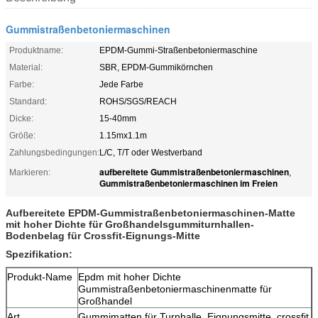
Gummistraßenbetoniermaschinen
Produktname:
EPDM-Gummi-Straßenbetoniermaschine
Material:
SBR, EPDM-Gummikörnchen
Farbe:
Jede Farbe
Standard:
ROHS/SGS/REACH
Dicke:
15-40mm
Größe:
1.15mx1.1m
Zahlungsbedingungen:
L/C, T/T oder Westverband
aufbereitete Gummistraßenbetoniermaschinen
Markieren:
,
Gummistraßenbetoniermaschinen im Freien
Aufbereitete EPDM-Gummistraßenbetoniermaschinen-Matte
mit hoher Dichte für Großhandelsgummiturnhallen-
Bodenbelag für Crossfit-Eignungs-Mitte
Spezifikation:
Produkt-Name
Epdm mit hoher Dichte
Gummistraßenbetoniermaschinenmatte für
Großhandel
Art
Gummimatten für Turnhalle, Eignungsmitte, crossfit