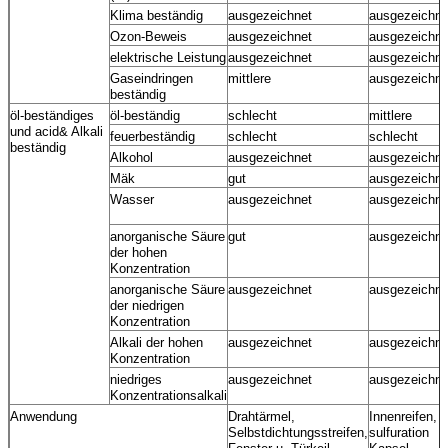
Klima beständig
ausgezeichnet
ausgezeichne
Ozon-Beweis
ausgezeichnet
ausgezeichne
elektrische Leistung
ausgezeichnet
ausgezeichne
Gaseindringen
mittlere
ausgezeichne
beständig
öl-beständiges
öl-beständig
schlecht
mittlere
und acid& Alkali
feuerbeständig
schlecht
schlecht
beständig
Alkohol
ausgezeichnet
ausgezeichne
Mäk
gut
ausgezeichne
Wasser
ausgezeichnet
ausgezeichne
anorganische Säure
gut
ausgezeichne
der hohen
Konzentration
anorganische Säure
ausgezeichnet
ausgezeichne
der niedrigen
Konzentration
Alkali der hohen
ausgezeichnet
ausgezeichne
Konzentration
niedriges
ausgezeichnet
ausgezeichne
Konzentrationsalkali
Anwendung
Drahtärmel,
Innenreifen,
Selbstdichtungsstreifen,
sulfuration