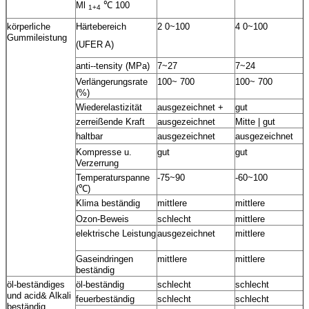
Ml
℃ 100
1+4
körperliche
Härtebereich
2 0~100
4 0~100
Gummileistung
(UFER A)
anti--tensity (MPa)
7~27
7~24
Verlängerungsrate
100~ 700
100~ 700
(%)
Wiederelastizität
ausgezeichnet +
gut
zerreißende Kraft
ausgezeichnet
Mitte | gut
haltbar
ausgezeichnet
ausgezeichnet
Kompresse u.
gut
gut
Verzerrung
Temperaturspanne
-75~90
-60~100
(℃)
Klima beständig
mittlere
mittlere
Ozon-Beweis
schlecht
mittlere
elektrische Leistung
ausgezeichnet
mittlere
Gaseindringen
mittlere
mittlere
beständig
öl-beständiges
öl-beständig
schlecht
schlecht
und acid& Alkali
feuerbeständig
schlecht
schlecht
beständig