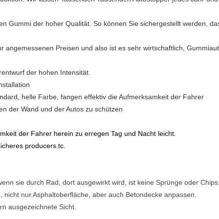
en Gummi der hoher Qualität. So können Sie sichergestellt werden, das
hr angemessenen Preisen und also ist es sehr wirtschaftlich, Gummiau
rentwurf der hohen Intensität.
stallation
andard, helle Farbe, fangen effektiv die Aufmerksamkeit der Fahrer
Ecken der Wand und der Autos zu schützen
mkeit der Fahrer herein zu erregen Tag und Nacht leicht.
sicheres producers.tc
.
 wenn sie durch Rad, dort ausgewirkt wird, ist keine Sprünge oder Chips
e, nicht nur Asphaltoberfläche, aber auch Betondecke anpassen.
fern ausgezeichnete Sicht.