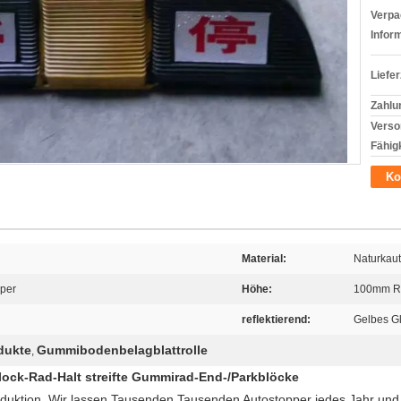
Verpa
Infor
Liefer
Zahlu
Verso
Fähigk
Ko
Material:
Naturkau
per
Höhe:
100mm R
reflektierend:
Gelbes G
dukte
Gummibodenbelagblattrolle
,
lock-Rad-Halt streifte Gummirad-End-/Parkblöcke
duktion. Wir lassen Tausenden Tausenden Autostopper jedes Jahr und 