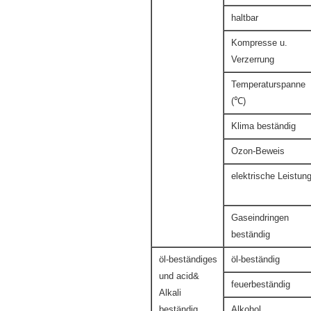
haltbar
Kompresse u.
Verzerrung
Temperaturspanne
(℃)
Klima beständig
Ozon-Beweis
elektrische Leistun
Gaseindringen
beständig
öl-beständiges
öl-beständig
und acid&
feuerbeständig
Alkali
beständig
Alkohol