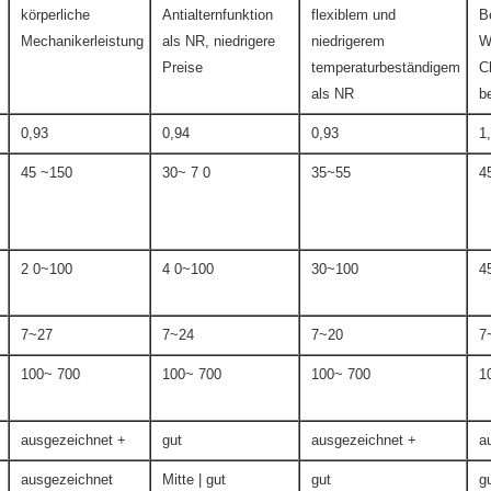
körperliche
Antialternfunktion
flexiblem und
B
Mechanikerleistung
als NR, niedrigere
niedrigerem
W
Preise
temperaturbeständigem
C
als NR
b
0,93
0,94
0,93
1
45 ~150
30~ 7 0
35~55
4
2 0~100
4 0~100
30~100
4
7~27
7~24
7~20
7
100~ 700
100~ 700
100~ 700
1
ausgezeichnet +
gut
ausgezeichnet +
a
ausgezeichnet
Mitte | gut
gut
g