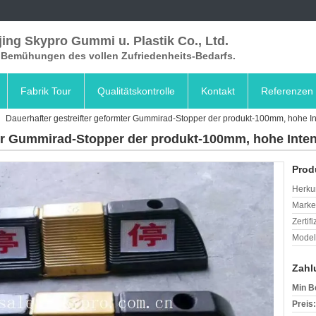
ing Skypro Gummi u. Plastik Co., Ltd.
e Bemühungen des vollen Zufriedenheits-Bedarfs.
Fabrik Tour
Qualitätskontrolle
Kontakt
Referenzen
Dauerhafter gestreifter geformter Gummirad-Stopper der produkt-100mm, hohe In
ter Gummirad-Stopper der produkt-100mm, hohe Inten
Prod
Herkun
Mark
Zertif
Model
Zahl
Min B
Preis: