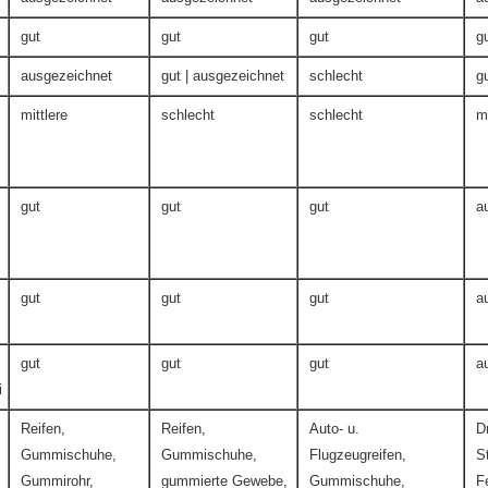
gut
gut
gut
g
ausgezeichnet
gut | ausgezeichnet
schlecht
g
mittlere
schlecht
schlecht
mi
gut
gut
gut
a
gut
gut
gut
a
gut
gut
gut
a
i
Reifen,
Reifen,
Auto- u.
D
Gummischuhe,
Gummischuhe,
Flugzeugreifen,
S
Gummirohr,
gummierte Gewebe,
Gummischuhe,
F