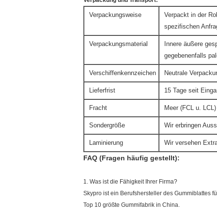
Verpackung und Transport:
Verpackungsweise
Verpackt in der Ro
spezifischen Anfr
Verpackungsmaterial
Innere äußere ges
gegebenenfalls pale
Verschiffenkennzeichen
Neutrale Verpacku
Lieferfrist
15 Tage seit Eing
Fracht
Meer (FCL u. LCL) 
Sondergröße
Wir erbringen Auss
Laminierung
Wir versehen Extr
FAQ (Fragen häufig gestellt):
1. Was ist die Fähigkeit Ihrer Firma?
Skypro ist ein Berufshersteller des Gummiblattes f
Top 10 größte Gummifabrik in China.