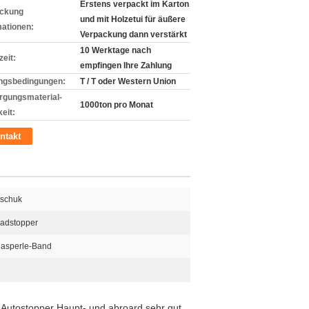
Erstens verpackt im Karton
ckung
und mit Holzetui für äußere
mationen:
Verpackung dann verstärkt
10 Werktage nach
zeit:
empfingen Ihre Zahlung
ngsbedingungen:
T / T oder Western Union
rgungsmaterial-
1000ton pro Monat
eit:
ntakt
tschuk
adstopper
lasperle-Band
Autostopper Haupt- und abroard sehr gut