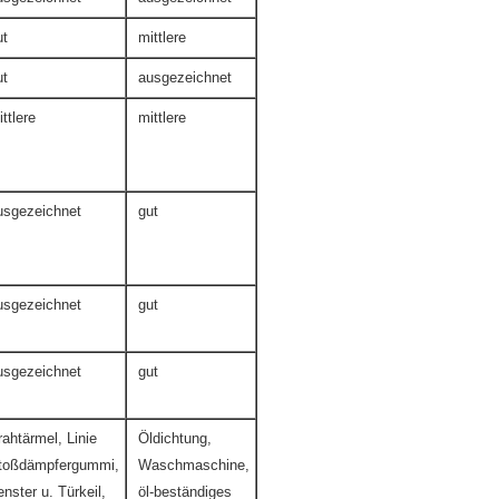
ut
mittlere
ut
ausgezeichnet
ttlere
mittlere
usgezeichnet
gut
usgezeichnet
gut
usgezeichnet
gut
rahtärmel, Linie
Öldichtung,
toßdämpfergummi,
Waschmaschine,
enster u. Türkeil,
öl-beständiges