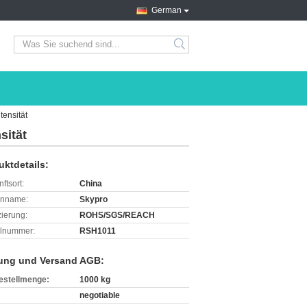
German
search
tensität
sität
uktdetails:
ftsort:
China
enname:
Skypro
izierung:
ROHS/SGS/REACH
lnummer:
RSH1011
ung und Versand AGB:
estellmenge:
1000 kg
negotiable