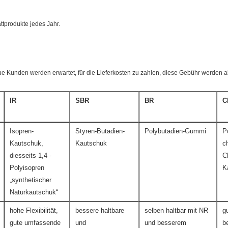
tprodukte jedes Jahr.
ue Kunden werden erwartet, für die Lieferkosten zu zahlen, diese Gebühr werden a
IR
SBR
BR
C
Isopren-
Styren-Butadien-
Polybutadien-Gummi
P
Kautschuk,
Kautschuk
c
diesseits 1,4 -
C
Polyisopren
K
„synthetischer
Naturkautschuk“
hohe Flexibilität,
bessere haltbare
selben haltbar mit NR
g
gute umfassende
und
und besserem
b