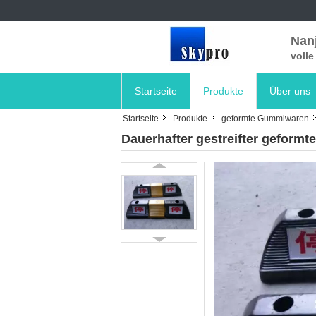
Nanj
voll
Startseite
Produkte
Über uns
Startseite
Produkte
geformte Gummiwaren
Dauerhafter gestreifter geform