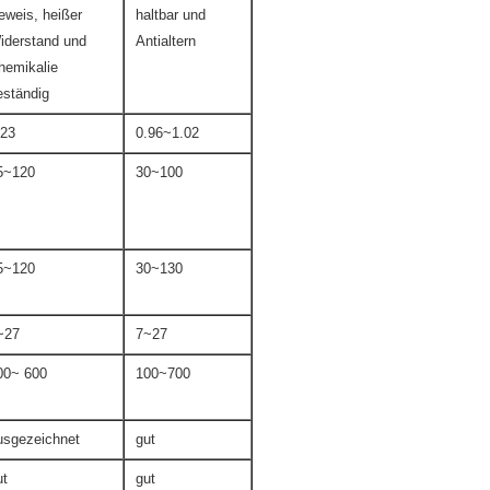
eweis, heißer
haltbar und
iderstand und
Antialtern
hemikalie
eständig
,23
0.96~1.02
5~120
30~100
5~120
30~130
~27
7~27
00~ 600
100~700
usgezeichnet
gut
ut
gut