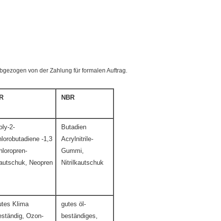
bgezogen von der Zahlung für formalen Auftrag.
R
NBR
oly-2-
Butadien
hlorobutadiene -1,3
Acrylnitrile-
hloropren-
Gummi,
autschuk, Neopren
Nitrilkautschuk
utes Klima
gutes öl-
eständig, Ozon-
beständiges,