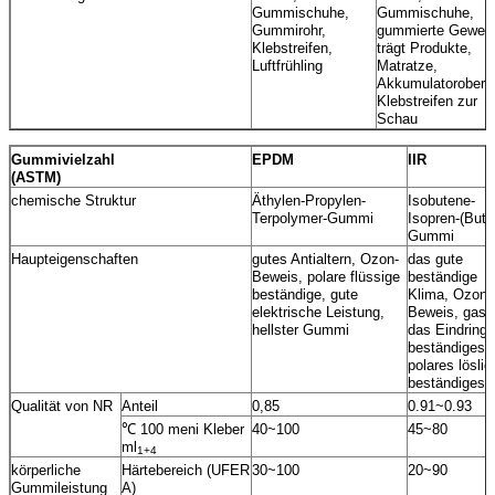
Gummischuhe,
Gummischuhe,
Gummirohr,
gummierte Geweb
Klebstreifen,
trägt Produkte,
Luftfrühling
Matratze,
Akkumulatoroberte
Klebstreifen zur
Schau
Gummivielzahl
EPDM
IIR
(ASTM)
chemische Struktur
Äthylen-Propylen-
Isobutene-
Terpolymer-Gummi
Isopren-(Buty
Gummi
Haupteigenschaften
gutes Antialtern, Ozon-
das gute
Beweis, polare flüssige
beständige
beständige, gute
Klima, Ozon-
elektrische Leistung,
Beweis, gase
hellster Gummi
das Eindring
beständiges,
polares lösli
beständiges
Qualität von NR
Anteil
0,85
0.91~0.93
℃ 100 meni Kleber
40~100
45~80
ml
1+4
körperliche
Härtebereich (UFER
30~100
20~90
Gummileistung
A)