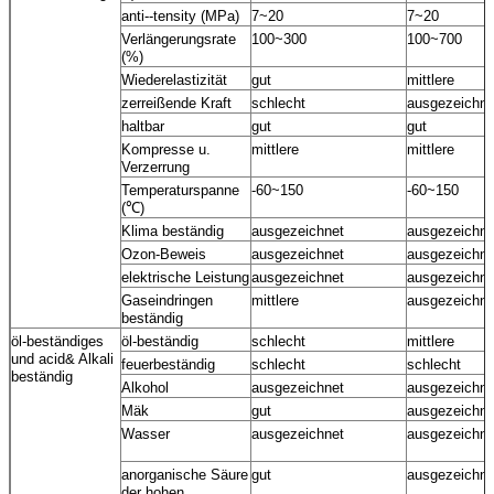
anti--tensity (MPa)
7~20
7~20
Verlängerungsrate
100~300
100~700
(%)
Wiederelastizität
gut
mittlere
zerreißende Kraft
schlecht
ausgezeichne
haltbar
gut
gut
Kompresse u.
mittlere
mittlere
Verzerrung
Temperaturspanne
-60~150
-60~150
(℃)
Klima beständig
ausgezeichnet
ausgezeichne
Ozon-Beweis
ausgezeichnet
ausgezeichne
elektrische Leistung
ausgezeichnet
ausgezeichne
Gaseindringen
mittlere
ausgezeichne
beständig
öl-beständiges
öl-beständig
schlecht
mittlere
und acid& Alkali
feuerbeständig
schlecht
schlecht
beständig
Alkohol
ausgezeichnet
ausgezeichne
Mäk
gut
ausgezeichne
Wasser
ausgezeichnet
ausgezeichne
anorganische Säure
gut
ausgezeichne
der hohen