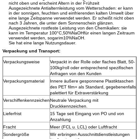
nicht oben und erscheint Altern in der Frühzeit
Ausgezeichnete Antialternleistung vom Wetterschaden: er kann
in der sonnigen, feuchten und einfrierenden kalten Umwelt über
eine lange Zeitspanne verwendet werden. Er scheißt nicht oben
nach 3 Jahren, die unter dem Sonnenschein glänzen.
Ausgezeichnete rostfeste Leistung von den Chemikalien: sie
kann im Temperatur 100°C,50%NaOHfür einen langen Zeitraum
verwendet werden, sogarim10%NaOH.
Sie hat eine lange Nutzungsdauer.
Verpackung und Transport:
Verpackungsweise
Verpackt in der Rolle oder flaches Blatt, 50-
100kg/roll oder entsprechend spezifischen
Anfragen von den Kunden
Verpackungsmaterial
Innere äußere gesponnene Plastiktaschen
des PET film+ als Standard, gegebenenfalls
palettiert für Extraverstärkung
Verschiffenkennzeichen
Neutrale Verpackung mit
Druckkennzeichen.
Lieferfrist
15 Tage seit Eingang von PO und von
Anzahlung
Fracht
Meer (FCL u. LCL) oder Luftfracht
Sondergröße
Wir erbringen Ausschnittdienstleistungen