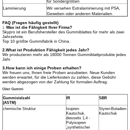
für Sondergrößen
Laminierung
Wir versehen Extralaminierung mit PSA,
Geweben oder anderen Materialien.
FAQ (Fragen häufig gestellt)
Was ist die Fähigkeit Ihrer Firma?
1.
Skypro ist ein Berufshersteller des Gummiblattes für mehr als zwei
Jahrzehnte.
Top 10 größte Gummifabrik in China.
2.What ist Produktion Fähigkeit jedes Jahr?
Wir produzieren mehr als 18000 Tonnen Gummiblattprodukte jedes
Jahr.
3.How kann ich einige Proben erhalten?
Wir freuen uns, Ihnen freie Proben anzubieten. Neue Kunden
werden erwartet, für die Lieferkosten zu zahlen, diese Gebühr
werden abgezogen von der Zahlung für formalen Auftrag.
Über Gummi
Gummivielzahl
IR
SBR
(ASTM)
chemische Struktur
Isopren-
Styren-Butadien-
Kautschuk,
Kautschuk
diesseits 1,4 -
Polyisopren
„synthetischer