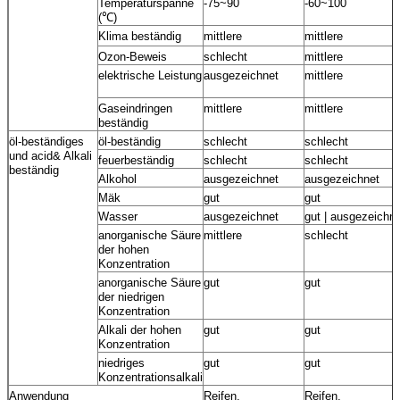
Temperaturspanne
-75~90
-60~100
(℃)
Klima beständig
mittlere
mittlere
Ozon-Beweis
schlecht
mittlere
elektrische Leistung
ausgezeichnet
mittlere
Gaseindringen
mittlere
mittlere
beständig
öl-beständiges
öl-beständig
schlecht
schlecht
und acid& Alkali
feuerbeständig
schlecht
schlecht
beständig
Alkohol
ausgezeichnet
ausgezeichnet
Mäk
gut
gut
Wasser
ausgezeichnet
gut | ausgezeichn
anorganische Säure
mittlere
schlecht
der hohen
Konzentration
anorganische Säure
gut
gut
der niedrigen
Konzentration
Alkali der hohen
gut
gut
Konzentration
niedriges
gut
gut
Konzentrationsalkali
Anwendung
Reifen,
Reifen,