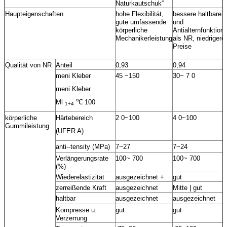
Naturkautschuk“
Haupteigenschaften
hohe Flexibilität,
bessere haltbare
gute umfassende
und
körperliche
Antialternfunktion
Mechanikerleistung
als NR, niedrigere
Preise
Qualität von NR
Anteil
0,93
0,94
meni Kleber
45 ~150
30~ 7 0
meni Kleber
Ml
℃ 100
1+4
körperliche
Härtebereich
2 0~100
4 0~100
Gummileistung
(UFER A)
anti--tensity (MPa)
7~27
7~24
Verlängerungsrate
100~ 700
100~ 700
(%)
Wiederelastizität
ausgezeichnet +
gut
zerreißende Kraft
ausgezeichnet
Mitte | gut
haltbar
ausgezeichnet
ausgezeichnet
Kompresse u.
gut
gut
Verzerrung