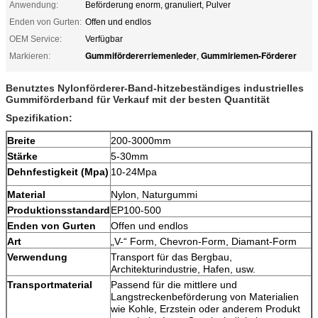
Anwendung:
Beförderung enorm, granuliert, Pulver
Enden von Gurten:
Offen und endlos
OEM Service:
Verfügbar
Gummifördererriemenleder
Gummiriemen-Förderer
Markieren:
,
Benutztes Nylonförderer-Band-hitzebeständiges industrielles
Gummiförderband für Verkauf mit der besten Quantität
Spezifikation:
Breite
200-3000mm
Stärke
5-30mm
Dehnfestigkeit (Mpa)
10-24Mpa
Material
Nylon, Naturgummi
Produktionsstandard
EP100-500
Enden von Gurten
Offen und endlos
Art
„V-“ Form, Chevron-Form, Diamant-Form
Verwendung
Transport für das Bergbau,
Architekturindustrie, Hafen, usw.
Transportmaterial
Passend für die mittlere und
Langstreckenbeförderung von Materialien
wie Kohle, Erzstein oder anderem Produkt