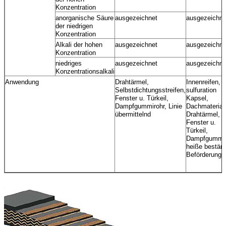
Konzentration
anorganische Säure
ausgezeichnet
ausgezeichne
der niedrigen
Konzentration
Alkali der hohen
ausgezeichnet
ausgezeichne
Konzentration
niedriges
ausgezeichnet
ausgezeichne
Konzentrationsalkali
Anwendung
Drahtärmel,
Innenreifen,
Selbstdichtungsstreifen,
sulfuration
Fenster u. Türkeil,
Kapsel,
Dampfgummirohr, Linie
Dachmateriali
übermittelnd
Drahtärmel,
Fenster u.
Türkeil,
Dampfgummir
heiße bestän
Beförderungsl