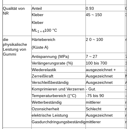
Qualität von
Anteil
0.93
0
NR
Kleber
45 ~ 150
30
Kleber
ML
100 °C
1 + 4
die
Härtebereich
2 0 ~ 100
4
physikalische
(Küste A)
Leistung von
Gummi
Antispannung (MPa)
7 ~ 27
7 
Verlängerungsrate (%)
100 bis 700
1
Wiederelastik
ausgezeichnet +
- 
Zerreißkraft
Ausgezeichnet
Mi
Verschleißbeständig
Ausgezeichnet
A
Komprimieren und Verzerren
- Gut.
- 
Temperaturbereich ((°C)
-75 bis 90
-6
Wetterbeständig
mittlerer
mi
Ozonsicherheit
Schlecht
mi
elektrische Leistung
Ausgezeichnet
mi
Gasdurchdringungsbeständig
mittlerer
mi