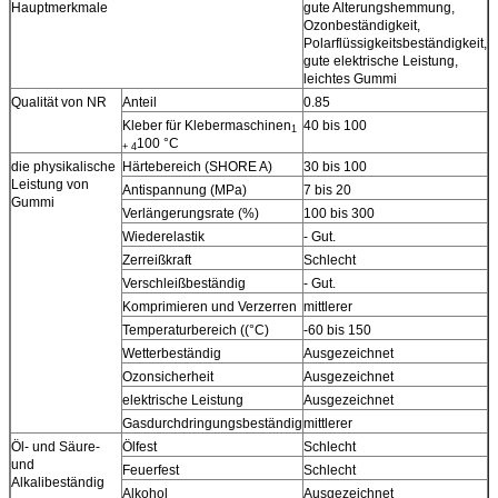
Hauptmerkmale
gute Alterungshemmung,
g
Ozonbeständigkeit,
o
Polarflüssigkeitsbeständigkeit,
g
gute elektrische Leistung,
p
leichtes Gummi
Qualität von NR
Anteil
0.85
0
Kleber für Klebermaschinen
40 bis 100
4
1
100 °C
+ 4
die physikalische
Härtebereich (SHORE A)
30 bis 100
2
Leistung von
Antispannung (MPa)
7 bis 20
7
Gummi
Verlängerungsrate (%)
100 bis 300
1
Wiederelastik
- Gut.
m
Zerreißkraft
Schlecht
A
Verschleißbeständig
- Gut.
-
Komprimieren und Verzerren
mittlerer
m
Temperaturbereich ((°C)
-60 bis 150
-
Wetterbeständig
Ausgezeichnet
A
Ozonsicherheit
Ausgezeichnet
A
elektrische Leistung
Ausgezeichnet
A
Gasdurchdringungsbeständig
mittlerer
A
Öl- und Säure-
Ölfest
Schlecht
m
und
Feuerfest
Schlecht
S
Alkalibeständig
Alkohol
Ausgezeichnet
A