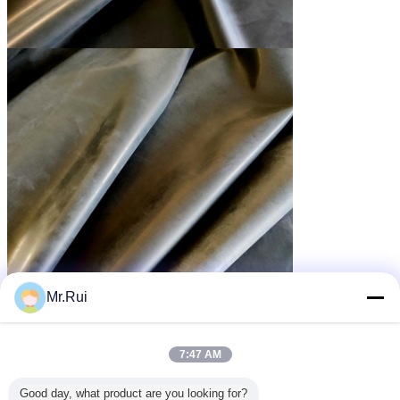
Mr.Rui
Gummi-Matte roll
bedeckende Gummirolle
Umbauten:
,
,
7:47 AM
Gummibodenbelagblattrolle
Good day, what product are you looking for?