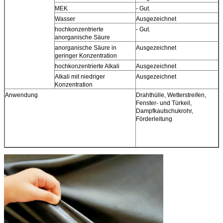
MEK
- Gut.
A
Wasser
Ausgezeichnet
A
hochkonzentrierte
- Gut.
A
anorganische Säure
anorganische Säure in
Ausgezeichnet
A
geringer Konzentration
hochkonzentrierte Alkali
Ausgezeichnet
A
Alkali mit niedriger
Ausgezeichnet
A
Konzentration
Anwendung
Drahthülle, Wetterstreifen,
I
Fenster- und Türkeil,
D
Dampfkautschukrohr,
F
Förderleitung
D
h