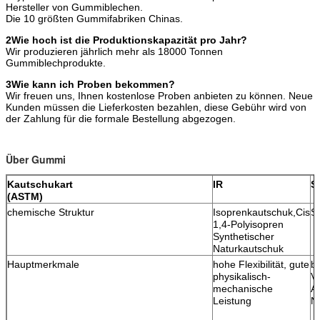
Hersteller von Gummiblechen.
Die 10 größten Gummifabriken Chinas.
2Wie hoch ist die Produktionskapazität pro Jahr?
Wir produzieren jährlich mehr als 18000 Tonnen
Gummiblechprodukte.
3Wie kann ich Proben bekommen?
Wir freuen uns, Ihnen kostenlose Proben anbieten zu können. Neue
Kunden müssen die Lieferkosten bezahlen, diese Gebühr wird von
der Zahlung für die formale Bestellung abgezogen.
Über Gummi
Kautschukart
IR
S
(ASTM)
chemische Struktur
Isoprenkautschuk,Cis
S
1,4-Polyisopren
Synthetischer
Naturkautschuk
Hauptmerkmale
hohe Flexibilität, gute
b
physikalisch-
Ve
mechanische
An
Leistung
NR