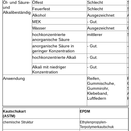
Öl- und Säure-
Ölfest
Schlecht
S
und
Feuerfest
Schlecht
S
Alkalibeständig
Alkohol
Ausgezeichnet
A
MEK
- Gut.
- 
Wasser
Ausgezeichnet
G
hochkonzentrierte
mittlerer
S
anorganische Säure
anorganische Säure in
- Gut.
- 
geringer Konzentration
hochkonzentrierte Alkali
- Gut.
- 
Alkali mit niedriger
- Gut.
- 
Konzentration
Anwendung
Reifen,
R
Gummischuhe,
G
Gummirohr,
Sp
Klebeband,
A
Luftfedern
K
Kautschukart
EPDM
I
(ASTM)
chemische Struktur
Ethylenpropylen-
I
Terpolymerkautschuk
G