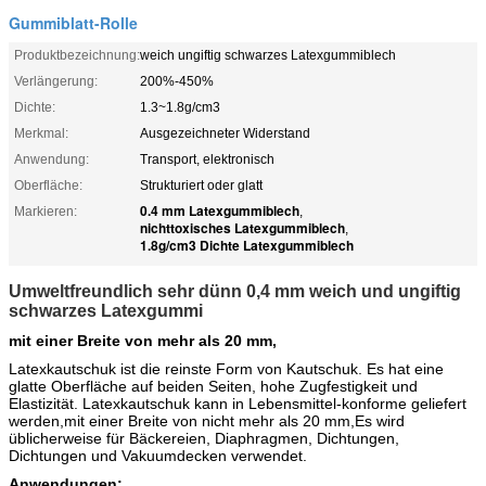
Gummiblatt-Rolle
Produktbezeichnung:
weich ungiftig schwarzes Latexgummiblech
Verlängerung:
200%-450%
Dichte:
1.3~1.8g/cm3
Merkmal:
Ausgezeichneter Widerstand
Anwendung:
Transport, elektronisch
Oberfläche:
Strukturiert oder glatt
0.4 mm Latexgummiblech
Markieren:
,
nichttoxisches Latexgummiblech
,
1.8g/cm3 Dichte Latexgummiblech
Umweltfreundlich sehr dünn 0,4 mm weich und ungiftig
schwarzes Latexgummi
mit einer Breite von mehr als 20 mm,
Latexkautschuk ist die reinste Form von Kautschuk. Es hat eine
glatte Oberfläche auf beiden Seiten, hohe Zugfestigkeit und
Elastizität. Latexkautschuk kann in Lebensmittel-konforme geliefert
werden,mit einer Breite von nicht mehr als 20 mm,Es wird
üblicherweise für Bäckereien, Diaphragmen, Dichtungen,
Dichtungen und Vakuumdecken verwendet.
Anwendungen: