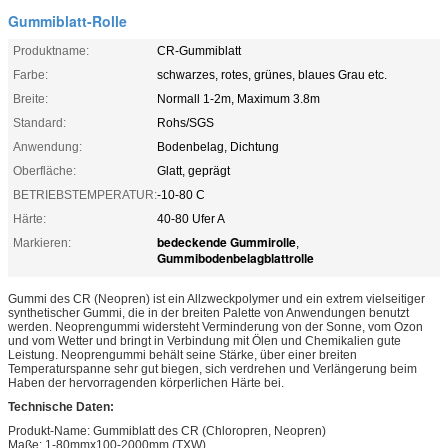
Gummiblatt-Rolle
Produktname:
CR-Gummiblatt
Farbe:
schwarzes, rotes, grünes, blaues Grau etc.
Breite:
Normall 1-2m, Maximum 3.8m
Standard:
Rohs/SGS
Anwendung:
Bodenbelag, Dichtung
Oberfläche:
Glatt, geprägt
BETRIEBSTEMPERATUR:
-10-80 C
Härte:
40-80 Ufer A
bedeckende Gummirolle
Markieren:
,
Gummibodenbelagblattrolle
Gummi des CR (Neopren) ist ein Allzweckpolymer und ein extrem vielseitiger
synthetischer Gummi, die in der breiten Palette von Anwendungen benutzt
werden. Neoprengummi widersteht Verminderung von der Sonne, vom Ozon
und vom Wetter und bringt in Verbindung mit Ölen und Chemikalien gute
Leistung. Neoprengummi behält seine Stärke, über einer breiten
Temperaturspanne sehr gut biegen, sich verdrehen und Verlängerung beim
Haben der hervorragenden körperlichen Härte bei.
Technische Daten:
Produkt-Name: Gummiblatt des CR (Chloropren, Neopren)
Maße: 1-80mmx100-2000mm (TXW)