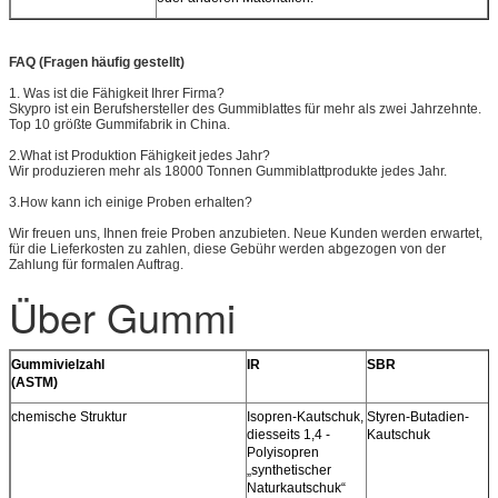
FAQ (Fragen häufig gestellt)
1. Was ist die Fähigkeit Ihrer Firma?
Skypro ist ein Berufshersteller des Gummiblattes für mehr als zwei Jahrzehnte.
Top 10 größte Gummifabrik in China.
2.What ist Produktion Fähigkeit jedes Jahr?
Wir produzieren mehr als 18000 Tonnen Gummiblattprodukte jedes Jahr.
3.How kann ich einige Proben erhalten?
Wir freuen uns, Ihnen freie Proben anzubieten. Neue Kunden werden erwartet,
für die Lieferkosten zu zahlen, diese Gebühr werden abgezogen von der
Zahlung für formalen Auftrag.
Über Gummi
Gummivielzahl
IR
SBR
(ASTM)
chemische Struktur
Isopren-Kautschuk,
Styren-Butadien-
diesseits 1,4 -
Kautschuk
Polyisopren
„synthetischer
Naturkautschuk“