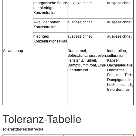
anorganische Säure
ausgezeichnet
ausgezeichnet
der niedrigen
Konzentration
Alkali der hohen
ausgezeichnet
ausgezeichnet
Konzentration
niedriges
ausgezeichnet
ausgezeichnet
Konzentrationsalkali
Anwendung
Drahtärmel,
Innenreifen,
Selbstdichtungsstreifen,
sulfuration
Fenster u. Türkeil,
Kapsel,
Dampfgummirohr, Linie
Dachmaterialien,
übermittelnd
Drahtärmel,
Fenster u. Türkeil
Dampfgummirohr
heiße beständige
Beförderungslini
Toleranz-Tabelle
Toleranzbereichstrecke: