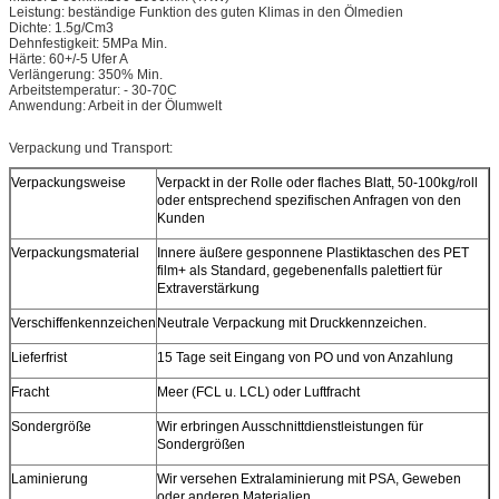
Leistung: beständige Funktion des guten Klimas in den Ölmedien
Dichte: 1.5g/Cm3
Dehnfestigkeit: 5MPa Min.
Härte: 60+/-5 Ufer A
Verlängerung: 350% Min.
Arbeitstemperatur: - 30-70C
Anwendung: Arbeit in der Ölumwelt
Verpackung und Transport:
Verpackungsweise
Verpackt in der Rolle oder flaches Blatt, 50-100kg/roll
oder entsprechend spezifischen Anfragen von den
Kunden
Verpackungsmaterial
Innere äußere gesponnene Plastiktaschen des PET
film+ als Standard, gegebenenfalls palettiert für
Extraverstärkung
Verschiffenkennzeichen
Neutrale Verpackung mit Druckkennzeichen.
Lieferfrist
15 Tage seit Eingang von PO und von Anzahlung
Fracht
Meer (FCL u. LCL) oder Luftfracht
Sondergröße
Wir erbringen Ausschnittdienstleistungen für
Sondergrößen
Laminierung
Wir versehen Extralaminierung mit PSA, Geweben
oder anderen Materialien.