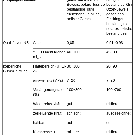
Beweis, polare flüssige
beständige Klima
beständige, gute
Ozon-Beweis,
elektrische Leistung,
gasen das
hellster Gummi
Eindringen
beständiges,
polares lösliches
beständiges
Qualität von NR
Anteil
0,85
0.91~0.93
℃ 100 meni Kleber
40~100
45~80
ml
1+4
körperliche
Härtebereich (UFER
30~100
20~90
Gummileistung
A)
anti--tensity (MPa)
7~20
7~20
Verlängerungsrate
100~300
100~700
(%)
Wiederelastizität
gut
mittlere
zerreißende Kraft
schlecht
ausgezeichnet
haltbar
gut
gut
Kompresse u.
mittlere
mittlere