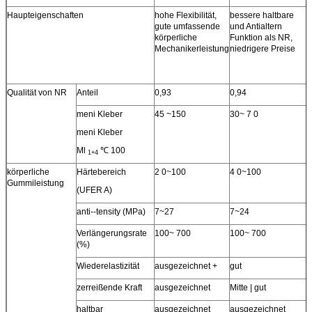
Haupteigenschaften
hohe Flexibilität,
bessere haltbare
gute umfassende
und Antialtern
körperliche
Funktion als NR,
Mechanikerleistung
niedrigere Preise
Qualität von NR
Anteil
0,93
0,94
meni Kleber
45 ~150
30~ 7 0
meni Kleber
Ml
℃ 100
1+4
körperliche
Härtebereich
2 0~100
4 0~100
Gummileistung
(UFER A)
anti--tensity (MPa)
7~27
7~24
Verlängerungsrate
100~ 700
100~ 700
(%)
Wiederelastizität
ausgezeichnet +
gut
zerreißende Kraft
ausgezeichnet
Mitte | gut
haltbar
ausgezeichnet
ausgezeichnet