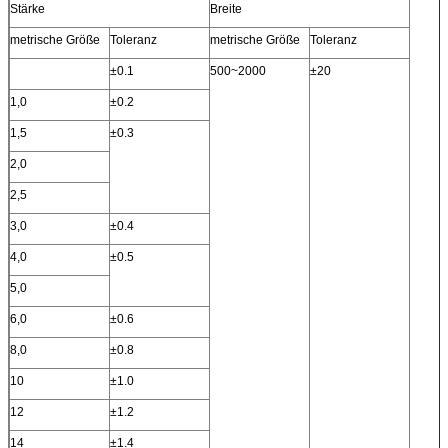
Stärke
Breite
metrische Größe
Toleranz
metrische Größe
Toleranz
±0.1
500~2000
±20
1,0
±0.2
1,5
±0.3
2,0
2,5
3,0
±0.4
4,0
±0.5
5,0
6,0
±0.6
8,0
±0.8
10
±1.0
12
±1.2
14
±1.4