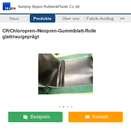
Nanjing Skypro Rubber&Plastic Co.,ltd
Haus
Produkte
Über uns
Fabrik-Ausflug
>>
CR/Chloropren-/Neopren-Gummiblatt-Rolle
glatt/rau/geprägt
Bestpreis
Kontakt