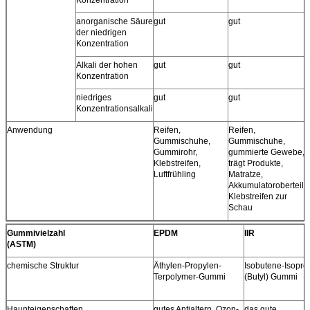
anorganische Säure
gut
gut
der niedrigen
Konzentration
Alkali der hohen
gut
gut
Konzentration
niedriges
gut
gut
Konzentrationsalkali
Anwendung
Reifen,
Reifen,
Gummischuhe,
Gummischuhe,
Gummirohr,
gummierte Gewebe,
Klebstreifen,
trägt Produkte,
Luftfrühling
Matratze,
Akkumulatoroberteil,
Klebstreifen zur
Schau
Gummivielzahl
EPDM
IIR
(ASTM)
chemische Struktur
Äthylen-Propylen-
Isobutene-Isopre
Terpolymer-Gummi
(Butyl) Gummi
Haupteigenschaften
gutes Antialtern, Ozon-
das gute