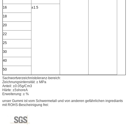
16
±1.5
18
20
22
25
30
40
50
Sachwortverzeichnistoleranz-bereich:
Zeichnungsintensität: ≥ MPa
Anteil: ±0.05g/Cm3
Härte: ±5shoreA
Erweiterung: ≥ %
unser Gummi ist vom Schwermetall und von anderen gefährlichen ingrediants
mit ROHS-Bescheinigung frei: