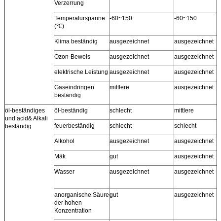
Verzerrung
Temperaturspanne
-60~150
-60~150
(℃)
Klima beständig
ausgezeichnet
ausgezeichnet
Ozon-Beweis
ausgezeichnet
ausgezeichnet
elektrische Leistung
ausgezeichnet
ausgezeichnet
Gaseindringen
mittlere
ausgezeichnet
beständig
öl-beständiges
öl-beständig
schlecht
mittlere
und acid& Alkali
feuerbeständig
schlecht
schlecht
beständig
Alkohol
ausgezeichnet
ausgezeichnet
Mäk
gut
ausgezeichnet
Wasser
ausgezeichnet
ausgezeichnet
anorganische Säure
gut
ausgezeichnet
der hohen
Konzentration