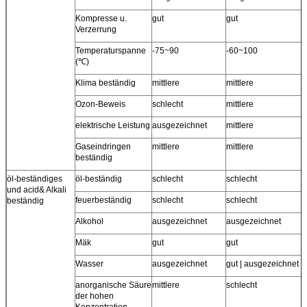
Kompresse u.
gut
gut
m
Verzerrung
Temperaturspanne
-75~90
-60~100
(℃)
Klima beständig
mittlere
mittlere
m
Ozon-Beweis
schlecht
mittlere
elektrische Leistung
ausgezeichnet
mittlere
Gaseindringen
mittlere
mittlere
m
beständig
öl-beständiges
öl-beständig
schlecht
schlecht
und acid& Alkali
feuerbeständig
schlecht
schlecht
beständig
Alkohol
ausgezeichnet
ausgezeichnet
Mäk
gut
gut
Wasser
ausgezeichnet
gut | ausgezeichnet
anorganische Säure
mittlere
schlecht
der hohen
Konzentration