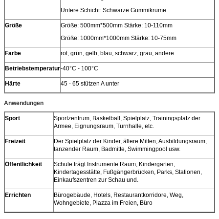
Untere Schicht: Schwarze Gummikrume
Größe
Größe: 500mm*500mm Stärke: 10-110mm
Größe: 1000mm*1000mm Stärke: 10-75mm
Farbe
rot, grün, gelb, blau, schwarz, grau, andere
Betriebstemperatur
-40°C - 100°C
Härte
45 - 65 stützen A unter
Anwendungen
Sport
Sportzentrum, Basketball, Spielplatz, Trainingsplatz der
Armee, Eignungsraum, Turnhalle, etc.
Freizeit
Der Spielplatz der Kinder, ältere Mitten, Ausbildungsraum,
tanzender Raum, Badmitte, Swimmingpool usw.
Öffentlichkeit
Schule trägt Instrumente Raum, Kindergarten,
Kindertagesstätte, Fußgängerbrücken, Parks, Stationen,
Einkaufszentren zur Schau und.
Errichten
Bürogebäude, Hotels, Restaurantkorridore, Weg,
Wohngebiete, Piazza im Freien, Büro