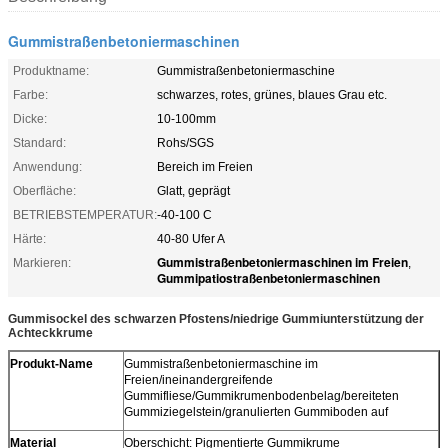
Gummistraßenbetoniermaschinen
Produktname:
Gummistraßenbetoniermaschine
Farbe:
schwarzes, rotes, grünes, blaues Grau etc.
Dicke:
10-100mm
Standard:
Rohs/SGS
Anwendung:
Bereich im Freien
Oberfläche:
Glatt, geprägt
BETRIEBSTEMPERATUR:
-40-100 C
Härte:
40-80 Ufer A
Gummistraßenbetoniermaschinen im Freien
Markieren:
,
Gummipatiostraßenbetoniermaschinen
Gummisockel des schwarzen Pfostens/niedrige Gummiunterstützung der
Achteckkrume
Produkt-Name
Gummistraßenbetoniermaschine im
Freien/ineinandergreifende
Gummifliese/Gummikrumenbodenbelag/bereiteten
Gummiziegelstein/granulierten Gummiboden auf
Material
Oberschicht: Pigmentierte Gummikrume