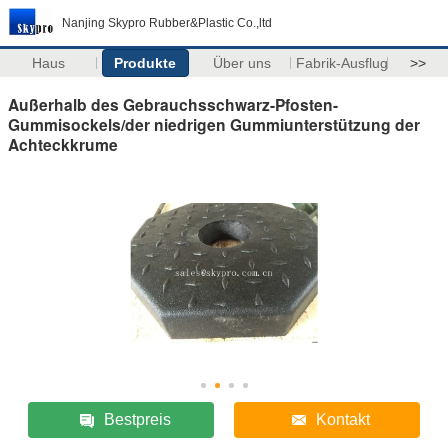
Nanjing Skypro Rubber&Plastic Co.,ltd
Haus
Produkte
Über uns
Fabrik-Ausflug
>>
Außerhalb des Gebrauchsschwarz-Pfosten-
Gummisockels/der niedrigen Gummiunterstützung der
Achteckkrume
Bestpreis
Kontakt