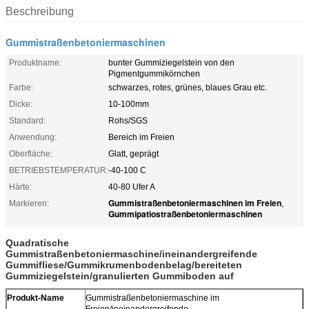
Beschreibung
Gummistraßenbetoniermaschinen
Produktname:
bunter Gummiziegelstein von den
Pigmentgummikörnchen
Farbe:
schwarzes, rotes, grünes, blaues Grau etc.
Dicke:
10-100mm
Standard:
Rohs/SGS
Anwendung:
Bereich im Freien
Oberfläche:
Glatt, geprägt
BETRIEBSTEMPERATUR:
-40-100 C
Härte:
40-80 Ufer A
Gummistraßenbetoniermaschinen im Freien
Markieren:
,
Gummipatiostraßenbetoniermaschinen
Quadratische
Gummistraßenbetoniermaschine/ineinandergreifende
Gummifliese/Gummikrumenbodenbelag/bereiteten
Gummiziegelstein/granulierten Gummiboden auf
Produkt-Name
Gummistraßenbetoniermaschine im
Freien/ineinandergreifende