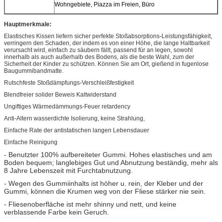
Wohngebiete, Piazza im Freien, Büro
Hauptmerkmale:
Elastisches Kissen liefern sicher perfekte Stoßabsorptions-Leistungsfähigkeit,
verringern den Schaden, der indem es von einer Höhe, die lange Haltbarkeit
verursacht wird, einfach zu säubern fällt, passend für an legen, sowohl
innerhalb als auch außerhalb des Bodens, als die beste Wahl, zum der
Sicherheit der Kinder zu schützen. Können Sie am Ort, gießend in fugenlose
Baugummibandmatte.
Rutschfeste Stoßdämpfungs-Verschleißfestigkeit
Blendfreier solider Beweis Kaltwiderstand
Ungiftiges Wärmedämmungs-Feuer retardency
Anti-Altern wasserdichte Isolierung, keine Strahlung,
Einfache Rate der antistatischen langen Lebensdauer
Einfache Reinigung
- Benutzter 100% aufbereiteter Gummi. Hohes elastisches und am
Boden bequem; langlebiges Gut und Abnutzung beständig, mehr als
8 Jahre Lebenszeit mit Furchtabnutzung.
- Wegen des Gummiinhalts ist höher u. rein, der Kleber und der
Gummi, können die Krumen weg von der Fliese stärker nie sein.
- Fliesenoberfläche ist mehr shinny und nett, und keine
verblassende Farbe kein Geruch.