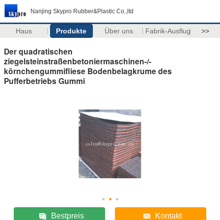
Nanjing Skypro Rubber&Plastic Co.,ltd
Haus
Produkte
Über uns
Fabrik-Ausflug
>>
Der quadratischen
ziegelsteinstraßenbetoniermaschinen-/-
körnchengummifliese Bodenbelagkrume des
Pufferbetriebs Gummi
Bestpreis
Kontakt