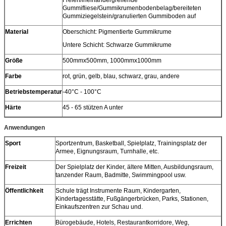
Gummifliese/Gummikrumenbodenbelag/bereiteten
Gummiziegelstein/granulierten Gummiboden auf
Material
Oberschicht: Pigmentierte Gummikrume
Untere Schicht: Schwarze Gummikrume
Größe
500mmx500mm, 1000mmx1000mm
Farbe
rot, grün, gelb, blau, schwarz, grau, andere
Betriebstemperatur
-40°C - 100°C
Härte
45 - 65 stützen A unter
Anwendungen
Sport
Sportzentrum, Basketball, Spielplatz, Trainingsplatz der
Armee, Eignungsraum, Turnhalle, etc.
Freizeit
Der Spielplatz der Kinder, ältere Mitten, Ausbildungsraum,
tanzender Raum, Badmitte, Swimmingpool usw.
Öffentlichkeit
Schule trägt Instrumente Raum, Kindergarten,
Kindertagesstätte, Fußgängerbrücken, Parks, Stationen,
Einkaufszentren zur Schau und.
Errichten
Bürogebäude, Hotels, Restaurantkorridore, Weg,