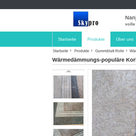
Nanj
voll
Startseite
Produkte
Über uns
Startseite
Produkte
Gummiblatt-Rolle
Wär
Wärmedämmungs-populäre Kork