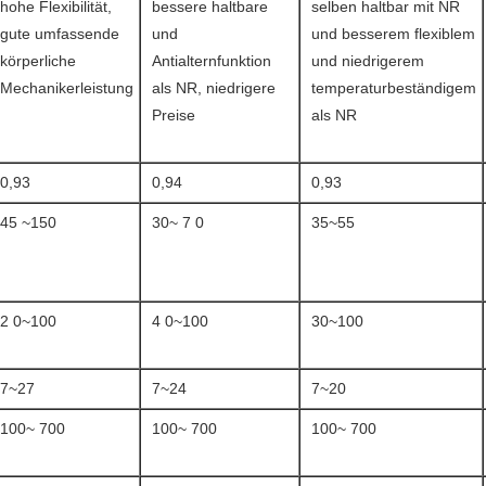
hohe Flexibilität,
bessere haltbare
selben haltbar mit NR
gute umfassende
und
und besserem flexiblem
körperliche
Antialternfunktion
und niedrigerem
Mechanikerleistung
als NR, niedrigere
temperaturbeständigem
Preise
als NR
0,93
0,94
0,93
45 ~150
30~ 7 0
35~55
2 0~100
4 0~100
30~100
7~27
7~24
7~20
100~ 700
100~ 700
100~ 700