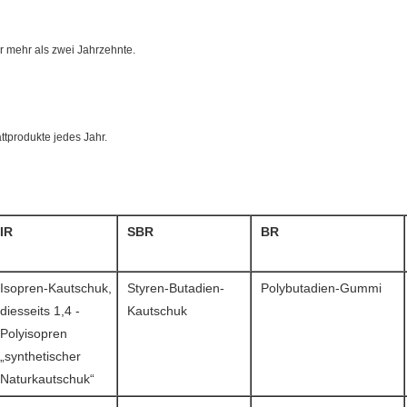
ür mehr als zwei Jahrzehnte.
tprodukte jedes Jahr.
IR
SBR
BR
Isopren-Kautschuk,
Styren-Butadien-
Polybutadien-Gummi
diesseits 1,4 -
Kautschuk
Polyisopren
„synthetischer
Naturkautschuk“