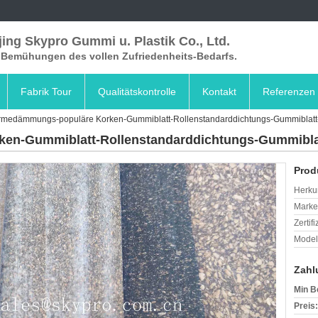
ing Skypro Gummi u. Plastik Co., Ltd.
e Bemühungen des vollen Zufriedenheits-Bedarfs.
Fabrik Tour
Qualitätskontrolle
Kontakt
Referenzen
medämmungs-populäre Korken-Gummiblatt-Rollenstandarddichtungs-Gummiblat
en-Gummiblatt-Rollenstandarddichtungs-Gummibla
Prod
Herkun
Mark
Zertif
Model
Zahl
Min B
Preis: