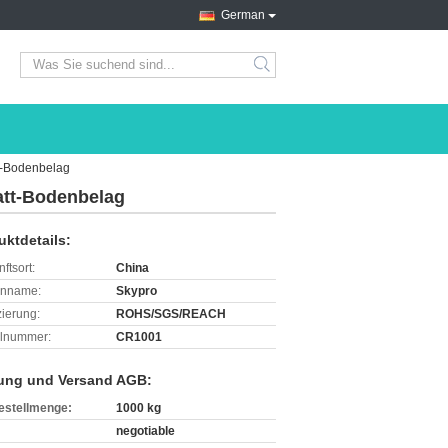
German
search
t-Bodenbelag
tt-Bodenbelag
uktdetails:
ftsort:
China
enname:
Skypro
izierung:
ROHS/SGS/REACH
lnummer:
CR1001
ung und Versand AGB:
estellmenge:
1000 kg
negotiable