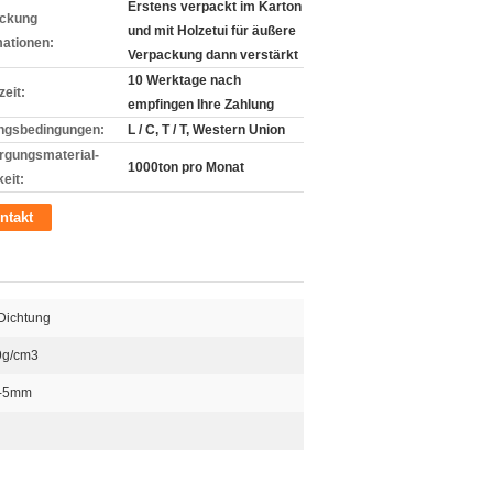
Erstens verpackt im Karton
ckung
und mit Holzetui für äußere
mationen:
Verpackung dann verstärkt
10 Werktage nach
zeit:
empfingen Ihre Zahlung
ngsbedingungen:
L / C, T / T, Western Union
rgungsmaterial-
1000ton pro Monat
eit:
ntakt
 Dichtung
9g/cm3
-5mm