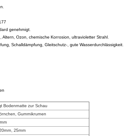
en
.
177
dard genehmigt.
g
, Altern, Ozon, chemische Korrosion, ultravioletter Strahl.
ung, Schalldämpfung, Gleitschutz-, gute
Wasserdurchlässigkeit.
ren
t Bodenmatte zur Schau
rnchen, Gummikrumen
0mm
 20mm, 25mm