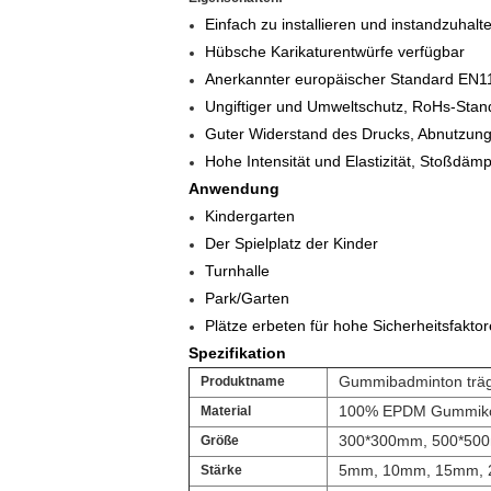
Einfach zu installieren und instandzuhalt
Hübsche Karikatur
entwürfe verfügbar
Anerkannter
europäischer Standard EN1
Ungiftiger und Umweltschutz, RoHs-Stan
Guter
Widerstand
des
Drucks
,
Abnutzun
Hohe Intensität und Elastizität,
Stoßdämpf
Anwendung
Kindergarten
Der Spielplatz der Kinder
Turnhalle
Park/Garten
Plätze erbeten für hohe Sicherheitsfakto
Spezifikation
Gummibadminton träg
Produktname
100% EPDM Gummikö
Material
300*300mm, 500*50
Größe
5mm, 10mm, 15mm,
Stärke