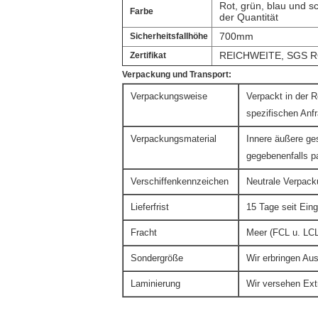
Rot, grün, blau und s
Farbe
der Quantität
700mm
Sicherheitsfallhöhe
REICHWEITE, SGS 
Zertifikat
Verpackung und Transport:
Verpackungsweise
Verpackt in der R
spezifischen Anf
Verpackungsmaterial
Innere äußere ge
gegebenenfalls pa
Verschiffenkennzeichen
Neutrale Verpack
Lieferfrist
15 Tage seit Ein
Fracht
Meer (FCL u. LCL)
Sondergröße
Wir erbringen Au
Laminierung
Wir versehen Ext