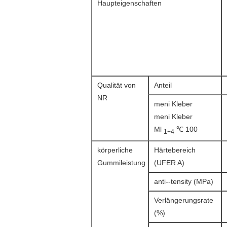
Haupteigenschaften
Qualität von
Anteil
NR
meni Kleber
meni Kleber
Ml
℃ 100
1+4
körperliche
Härtebereich
Gummileistung
(UFER A)
anti--tensity (MPa)
Verlängerungsrate
(%)