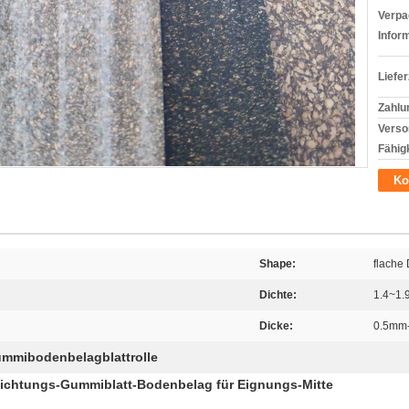
Verpa
Infor
Liefer
Zahlu
Verso
Fähigk
Ko
Shape:
flache
Dichte:
1.4~1.
Dicke:
0.5mm
mmibodenbelagblattrolle
ichtungs-Gummiblatt-Bodenbelag für Eignungs-Mitte